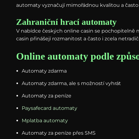
automaty vyznačují mimořádnou kvalitou a často 
Zahraniční hrací automaty
V nabídce českých online casin se pochopitelně na
casin přinášejí rozmanitost a často i zcela netrad
Online automaty podle způs
Automaty zdarma
Automaty zdarma, ale s možností vyhrát
Automaty za peníze
Paysafecard automaty
Mplatba automaty
Automaty za peníze přes SMS