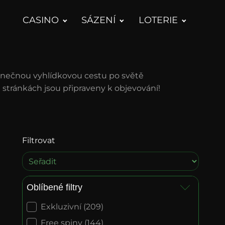
CASINO
SÁZENÍ
LOTERIE
edinečnou vyhlídkovou cestu po světě
tránkách jsou připraveny k objevování!
Filtrovat
Sort content
Oblíbené filtry
Exkluzivní
(209)
Free spiny
(144)