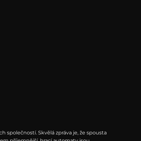
ch společností. Skvělá zpráva je, že spousta
m příjemnější, hrací automaty jsou