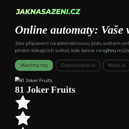
Online automaty: Vaše 
Jste připraveni na adrenalinovou jízdu světem onl
plném blikajících světel, kde šance na
výhru
může 
Všechny hry
Doporučené
Nové
(9)
(8)
81 Joker Fruits