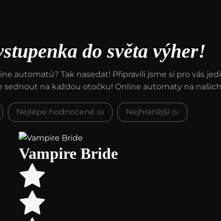
vstupenka do světa výher!
ine automatů? Tak nasedat! Připravili jsme si pro vás j
sednout na každou otočku! Online automaty na našich s
Nejlépe hodnocené
Nejhranější
(6)
(5)
Vampire Bride