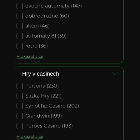
ovocné automaty
(147)
dobrodružné
(60)
akční
(46)
automaty 81
(39)
retro
(36)
+ Ukázat více
Hry v casinech
Fortuna
(230)
Sazka Hry
(221)
SynotTip Casino
(202)
Grandwin
(199)
Forbes Casino
(193)
+ Ukázat více