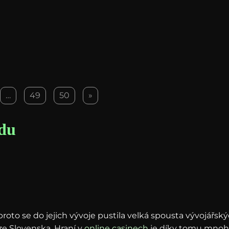
…
49
50
»
odu
roto se do jejich vývoje pustila velká spousta vývojářský
ze Slovenska. Hraní v
online casinech
je díky tomu mnohe