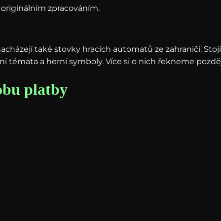
originálním zpracováním.
cházejí také stovky hracích automatů ze zahraničí. Stojí 
iční témata a herní symboly. Více si o nich řekneme pozděj
obu platby