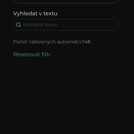
Vyhledat v textu
Search content
Počet nalezených automatů:
148
Resetovat filtr