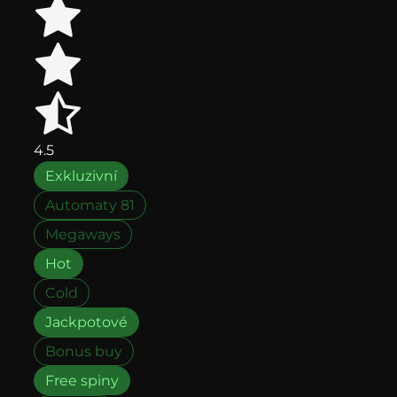
4.5
Exkluzivní
Automaty 81
Megaways
Hot
Cold
Jackpotové
Bonus buy
Free spiny