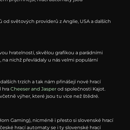
 od světových providerů z Anglie, USA a dalších
vou hratelností, skvělou grafikou a parádními
na nichž převládaly u nás velmi populární
alších trzích a tak nám přinášejí nové hrací
d hra
Cheeser and Jasper
od společnosti Kajot.
četně výher, které jsou tu více než štědré.
orn Gaming), nicméně i přesto si slovenské hrací
eské hrací automaty se i ty slovenské hrací