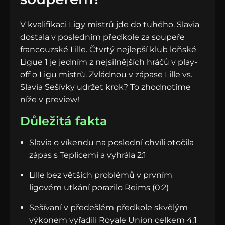
V kvalifikaci Ligy mistrů jde do tuhého. Slavia
dostala v posledním předkole za soupeře
francouzské Lille. Čtvrtý nejlepší klub loňské
Ligue 1 je jedním z nejsilnějších hráčů v play-
off o Ligu mistrů. Zvládnou v zápase Lille vs.
Slavia Sešívky udržet krok? To zhodnotíme
níže v preview!
Důležitá fakta
Slavia o víkendu na poslední chvíli otočila
zápas s Teplicemi a vyhrála 2:1
Lille bez větších problémů v prvním
ligovém utkání porazilo Reims (0:2)
Sešívaní v předešlém předkole skvělým
výkonem vyřadili Royale Union celkem 4:1