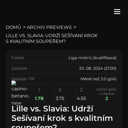
>
>
DOMŮ
ARCHIV PREVIEWS
LILLE VS. SLAVIA: UDRŽÍ SEŠÍVANÍ KROK
vs
S KVALITNÍM SOUPEŘEM?
Lille
Slavia Praha
Fotbal
Liga mistrů (kvalifikace)
Začátek
20. 08. 2024 (21:00)
Nejlepší TIP
Méně než 3.0 gólů
počet gólů
1
0
2
v zápase
1.78
3.75
4.55
2
Lille vs. Slavia: Udrží
Sešívaní krok s kvalitním
soupeřem?