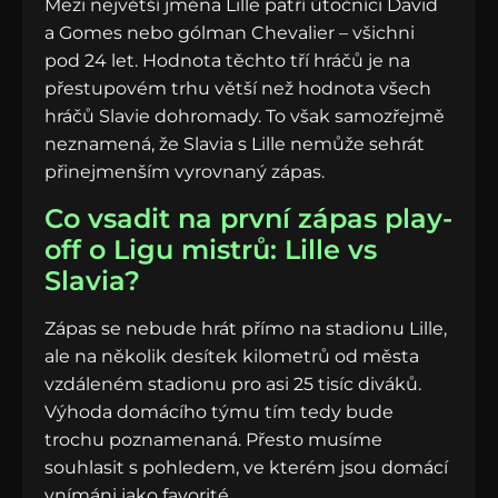
Mezi největší jména Lille patří útočníci David
a Gomes nebo gólman Chevalier – všichni
pod 24 let. Hodnota těchto tří hráčů je na
přestupovém trhu větší než hodnota všech
hráčů Slavie dohromady. To však samozřejmě
neznamená, že Slavia s Lille nemůže sehrát
přinejmenším vyrovnaný zápas.
Co vsadit na první zápas play-
off o Ligu mistrů: Lille vs
Slavia?
Zápas se nebude hrát přímo na stadionu Lille,
ale na několik desítek kilometrů od města
vzdáleném stadionu pro asi 25 tisíc diváků.
Výhoda domácího týmu tím tedy bude
trochu poznamenaná. Přesto musíme
souhlasit s pohledem, ve kterém jsou domácí
vnímáni jako favorité.