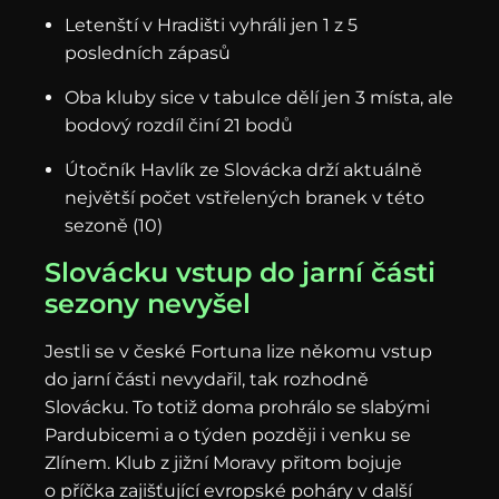
Letenští v Hradišti vyhráli jen 1 z 5
posledních zápasů
Oba kluby sice v tabulce dělí jen 3 místa, ale
bodový rozdíl činí 21 bodů
Útočník Havlík ze Slovácka drží aktuálně
největší počet vstřelených branek v této
sezoně (10)
Slovácku vstup do jarní části
sezony nevyšel
Jestli se v české Fortuna lize někomu vstup
do jarní části nevydařil, tak rozhodně
Slovácku. To totiž doma prohrálo se slabými
Pardubicemi a o týden později i venku se
Zlínem. Klub z jižní Moravy přitom bojuje
o příčka zajišťující evropské poháry v další