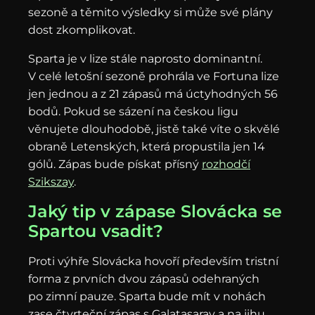
sezoně a těmito výsledky si může své plány
dost zkomplikovat.
Sparta je v lize stále naprosto dominantní.
V celé letošní sezoně prohrála ve Fortuna lize
jen jednou a z 21 zápasů má úctyhodných 56
bodů. Pokud se sázení na českou ligu
věnujete dlouhodobě, jistě také víte o skvělé
obraně Letenských, která propustila jen 14
gólů. Zápas bude pískat přísný
rozhodčí
Szikszay
.
Jaký tip v zápase Slovácka se
Spartou vsadit?
Proti výhře Slovácka hovoří především tristní
forma z prvních dvou zápasů odehraných
po zimní pauze. Sparta bude mít v nohách
zase čtvrteční zápas s Galatasaray a na jihu