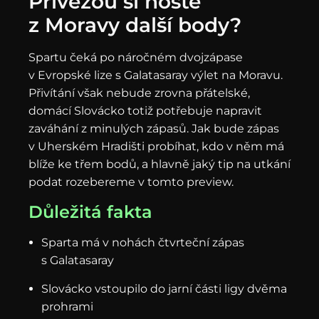
Přivezou si hosté
z Moravy další body?
Spartu čeká po náročném dvojzápase
v Evropské lize s Galatasaray výlet na Moravu.
Přivítání však nebude zrovna přátelské,
domácí Slovácko totiž potřebuje napravit
zaváhání z minulých zápasů. Jak bude zápas
v Uherském Hradišti probíhat, kdo v něm má
blíže ke třem bodů, a hlavně jaký tip na utkání
podat rozebereme v tomto preview.
Důležitá fakta
Sparta má v nohách čtvrteční zápas
s Galatasaray
Slovácko vstoupilo do jarní části ligy dvěma
prohrami