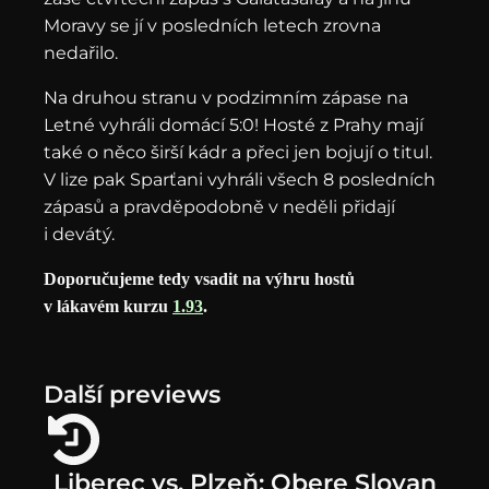
Moravy se jí v posledních letech zrovna
nedařilo.
Na druhou stranu v podzimním zápase na
Letné vyhráli domácí 5:0! Hosté z Prahy mají
také o něco širší kádr a přeci jen bojují o titul.
V lize pak Sparťani vyhráli všech 8 posledních
zápasů a pravděpodobně v neděli přidají
i devátý.
Doporučujeme tedy vsadit na výhru hostů
v lákavém kurzu
1.93
.
Další previews
Liberec vs. Plzeň: Obere Slovan