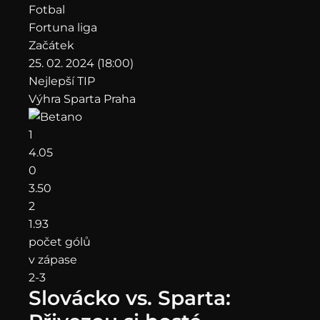
Fotbal
Fortuna liga
Začátek
25. 02. 2024 (18:00)
Nejlepší TIP
Výhra Sparta Praha
1
4.05
0
3.50
2
1.93
počet gólů
v zápase
2-3
Slovácko vs. Sparta: