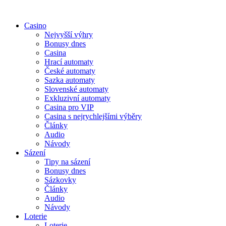
Casino
Nejvyšší výhry
Bonusy dnes
Casina
Hrací automaty
České automaty
Sazka automaty
Slovenské automaty
Exkluzivní automaty
Casina pro VIP
Casina s nejrychlejšími výběry
Články
Audio
Návody
Sázení
Tipy na sázení
Bonusy dnes
Sázkovky
Články
Audio
Návody
Loterie
Loterie