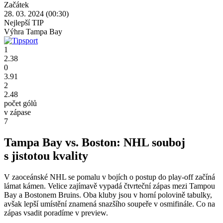
Začátek
28. 03. 2024 (00:30)
Nejlepší TIP
Výhra Tampa Bay
1
2.38
0
3.91
2
2.48
počet gólů
v zápase
7
Tampa Bay vs. Boston: NHL souboj
s jistotou kvality
V zaoceánské NHL se pomalu v bojích o postup do play-off začíná
lámat kámen. Velice zajímavě vypadá čtvrteční zápas mezi Tampou
Bay a Bostonem Bruins. Oba kluby jsou v horní polovině tabulky,
avšak lepší umístění znamená snazšího soupeře v osmifinále. Co na
zápas vsadit poradíme v preview.