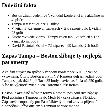
Důležitá fakta
Boston ztratil vedení ve Východní konferenci a je aktuálně na
4. příčce
Tampa si v tabulce drží 6. místo
V jejich 3 vzájemných zápasech v této sezoně bylo k vidění
23 gólů
Kucherov vede v dresu Tampy celou tabulku střelců s 123
kanadskými body
David Pastrňák získal v 72 zápasech 99 kanadských bodů
Zápas Tampa – Boston slibuje ty nejlepší
parametry
Aktuální situace na špičce Východní konference NHL je velice
vyrovnaná. Čtvrtý Boston a první NY Rangers dělí jen jediný bod.
Tampa si pak drží 6. příčku s 85 body, navíc nastřílela už 250 gólů.
Více na východě zvládlo jen Torronto s 258 trefami.
Boston je aktuálně mírně z formy a prohrál poslední dva zápasy.
Před utkáním s Tampou navíc Medvědy čeká zápas s Floridou.
Zápasové tempo tedy pro Pastrňákův tým není zrovna příjemné
a odpočinku před duelem s Tampou nebude mnoho.