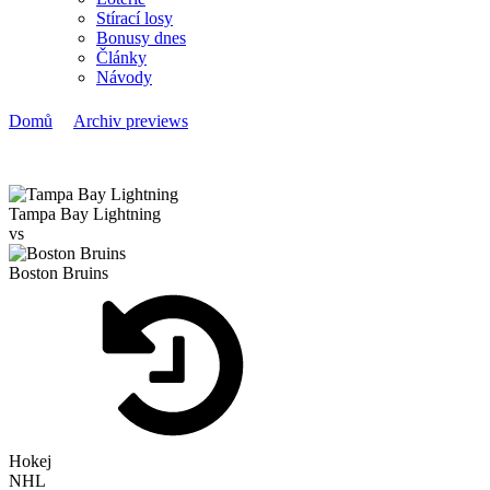
Stírací losy
Bonusy dnes
Články
Návody
>
>
Domů
Archiv previews
Tampa Bay vs. Boston: NHL souboj s jistotou kvality
Tampa Bay Lightning
vs
Boston Bruins
Hokej
NHL