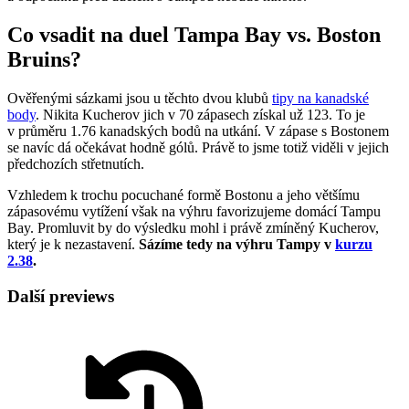
Co vsadit na duel Tampa Bay vs. Boston
Bruins?
Ověřenými sázkami jsou u těchto dvou klubů
tipy na kanadské
body
. Nikita Kucherov jich v 70 zápasech získal už 123. To je
v průměru 1.76 kanadských bodů na utkání. V zápase s Bostonem
se navíc dá očekávat hodně gólů. Právě to jsme totiž viděli v jejich
předchozích střetnutích.
Vzhledem k trochu pocuchané formě Bostonu a jeho většímu
zápasovému vytížení však na výhru favorizujeme domácí Tampu
Bay. Promluvit by do výsledku mohl i právě zmíněný Kucherov,
který je k nezastavení.
Sázíme tedy na výhru Tampy v
kurzu
2.38
.
Další previews