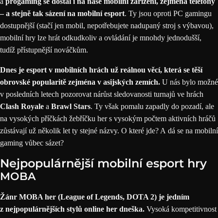
a
progaming se dostal i na naše mobilní zařízení, zejména telefony
– a stejně tak sázení na mobilní esport
. Ty jsou oproti PC gamingu
dostupnější (stačí jen mobil, nepotřebujete nadupaný stroj s výbavou),
mobilní hry lze hrát odkudkoliv a ovládání je mnohdy jednodušší,
tudíž přístupnější nováčkům.
Dnes je esport v mobilních hrách už reálnou věcí, která se těší
obrovské popularitě zejména v asijských zemích.
U nás bylo možné
v posledních letech pozorovat nárůst sledovanosti turnajů ve hrách
Clash Royale
a
Brawl Stars
. Ty však pomalu zapadly do pozadí, ale
na vysokých příčkách žebříčku her s vysokým počtem aktivních hráčů
zůstávají už několik let ty stejné názvy. O které jde? A dá se na mobilní
gaming vůbec
sázet
?
Nejpopulárnější mobilní esport hry
MOBA
Žánr MOBA her (
League of Legends
,
DOTA 2
) je jedním
z nejpopulárnějších stylů online her dneška.
Vysoká kompetitivnost