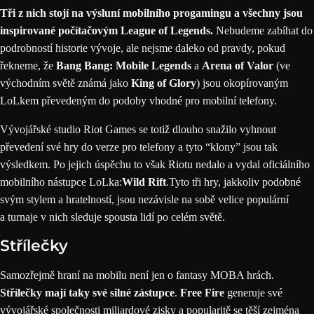
Tři z nich stojí na výsluní mobilního
progamingu
a všechny jsou
inspirované počítačovým League of Legends.
Nebudeme zabíhat do
podrobností historie vývoje, ale nejsme daleko od pravdy, pokud
řekneme, že
Bang Bang: Mobile Legends
a
Arena of Valor
(ve
východním světě známá jako
King of Glory
) jsou okopírovaným
LoLkem převedeným do podoby vhodné pro mobilní telefony.
Vývojářské studio Riot Games se totiž dlouho snažilo vyhnout
převedení své hry do verze pro telefony a tyto “klony” jsou tak
výsledkem. Po jejich úspěchu to však Riotu nedalo a vydal oficiálního
mobilního nástupce LoLka:
Wild Rift
.Tyto tři hry, jakkoliv podobné
svým stylem a hratelností, jsou nezávisle na sobě velice populární
a turnaje v nich sleduje spousta lidí po celém světě.
Střílečky
Samozřejmě hraní na mobilu není jen o fantasy MOBA hrách.
Střílečky
mají taky své silné zástupce
.
Free Fire
generuje své
vývojářské společnosti miliardové zisky a popularitě se těší zejména