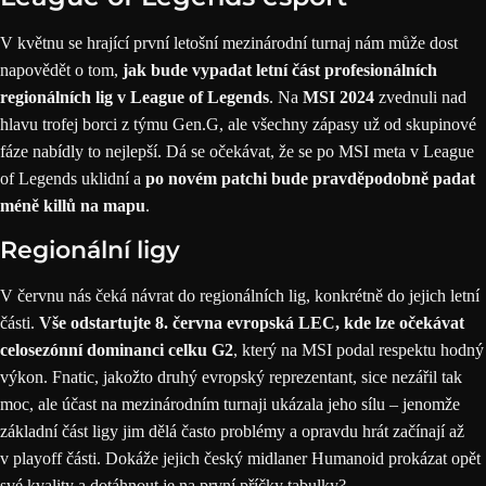
V květnu se hrající první letošní mezinárodní turnaj nám může dost
napovědět o tom,
jak bude vypadat
letní část profesionálních
regionálních lig v League of Legends
. Na
MSI 2024
zvednuli nad
hlavu trofej borci z týmu Gen.G, ale všechny zápasy už od skupinové
fáze nabídly to nejlepší. Dá se očekávat, že se po MSI meta v
League
of Legends
uklidní a
po novém patchi bude pravděpodobně padat
méně killů na mapu
.
Regionální ligy
V červnu nás čeká návrat do regionálních lig, konkrétně do jejich letní
části.
Vše odstartujte 8. června evropská LEC, kde lze očekávat
celosezónní dominanci celku G2
, který na MSI podal respektu hodný
výkon. Fnatic, jakožto druhý evropský reprezentant, sice nezářil tak
moc, ale účast na mezinárodním turnaji ukázala jeho sílu – jenomže
základní část ligy jim dělá často problémy a opravdu hrát začínají až
v playoff části. Dokáže jejich český midlaner Humanoid prokázat opět
své kvality a dotáhnout je na první příčky tabulky?