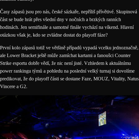
Časy zápasů jsou pro nás, české sázkaře, nepříliš přívětivé. Skupinová
část se bude hrát přes všední dny v nočních a brzkých ranních
hodinách. Jen semifinále a samotné finále vychází na víkend. Hlavní
otázkou však je, kdo se zvládne dostat do playoff fáze?
První kolo zápasů totiž ve většině případů vypadá vcelku jednoznačně,
ale Lower Bracket ještě může zamíchat kartami a fanoušci
Counter
Strike esportu
dobře vědí, že nic není jisté. Vzhledem k aktuálnímu
power rankingu týmů a pohledu na poslední velký turnaj si dovolíme
predikovat, že do playoff části se dostane Faze, MOUZ, Vitality, Natus
Vincere a G2.