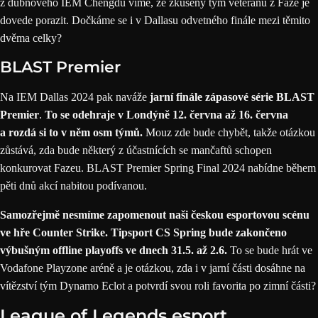
z dubnového IEM Chengdu víme, že zkušený tým veteránů z Faze je
dovede porazit. Dočkáme se i v Dallasu odvetného finále mezi těmito
dvěma celky?
BLAST Premier
Na IEM Dallas 2024 pak naváže
jarní finále zápasové série
BLAST
Premier
.
To se odehraje v Londýně 12. června až 16. června
a rozdá si to v něm osm týmů.
Mouz zde bude chybět, takže otázkou
zůstává, zda bude některý z účastnících se mančaftů schopen
konkurovat Fazeu. BLAST Premier Spring Final 2024 nabídne během
pěti dnů akcí nabitou podívanou.
Samozřejmě nesmíme zapomenout naši českou esportovou scénu
ve hře Counter Strike.
Tipsport CS Spring
bude zakončeno
výbušným offline playoffs ve dnech 31.5. až 2.6.
To se bude hrát ve
Vodafone Playzone aréně a je otázkou, zda i v jarní části dosáhne na
vítězství tým Dynamo Eclot a potvrdí svou roli favorita po zimní části?
League of Legends esport