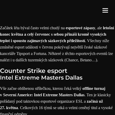
Začátek léta býval často velmi chudý na
esportové zápasy
, ale
letošní
konec května a celý červenec s sebou přináší kromě vysokých
teplot i spoustu
zajímavých sázkových příležitostí
. Všechny níže
zmíněné esport události v červnu pokrývají největší české sázkové
kanceláře
Tipsport
a
Fortuna
. Některé z těchto esportových eventů lze
nalézt i u
dalších tuzemských sázkovek
(Chance, Betano…).
Counter Strike esport
Intel Extreme Masters Dallas
Vše začne oblíbenou střílečkou, kterou čeká velký
offline turnaj
v Severní Americe:
Intel Extreme Masters Dallas
. Ten je klasicky
pořádaný pod taktovkou esportové organizace ESL a
začíná už
27. května
. Celkových 16 týmů se utká o velmi ceněný titul a vysoké
finanční odměny.