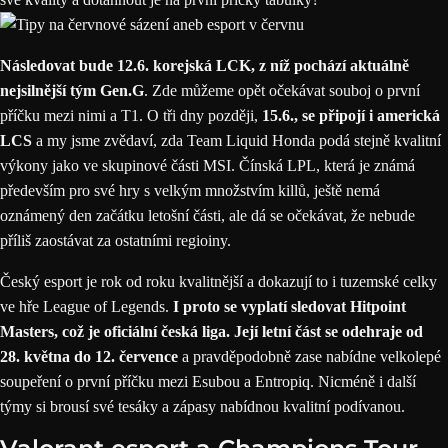
Následovat bude 12.6. korejská LCK, z níž pochází aktuálně
nejsilnější tým Gen.G
. Zde můžeme opět očekávat souboj o první
příčku mezi nimi a T1. O tři dny později,
15.6., se připojí i americká
LCS
a my jsme zvědaví, zda Team Liquid Honda podá stejně kvalitní
výkony jako ve skupinové části MSI. Čínská LPL, která je známá
především pro své hry s velkým množstvím killů, ještě nemá
oznámený den začátku letošní části, ale dá se očekávat, že nebude
příliš zaostávat za ostatními regioiny.
Český esport je rok od roku kvalitnější a dokazují to i tuzemské celky
ve hře League of Legends.
I proto se vyplatí sledovat
Hitpoint
Masters
, což je oficiální česká liga. Její letní část se odehraje od
28. května do 12. července
a pravděpodobně zase nabídne velkolepé
soupeření o první příčku mezi Esubou a Entropiq. Nicméně i další
týmy si brousí své tesáky a zápasy nabídnou kvalitní podívanou.