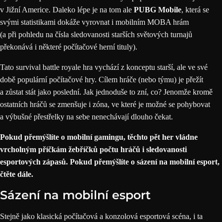
v Jižní Americe. Daleko lépe je na tom ale
PUBG Mobile
, která se
svými statistikami dokáže vyrovnat i mobilním MOBA hrám
(a při pohledu na čísla sledovanosti starších světových turnajů
překonává i některé počítačové herní tituly).
Tato survival battle royale hra vychází z konceptu starší, ale ve své
době populární počítačové hry. Cílem hráče (nebo týmu) je přežít
a zůstat stát jako poslední. Jak jednoduše to zní, co? Jenomže kromě
ostatních hráčů se zmenšuje i zóna, ve které je možné se pohybovat
a výbušné přestřelky na sebe nenechávají dlouho čekat.
Pokud přemýšlíte o mobilní gamingu, těchto pět her vládne
vrcholným příčkám žebříčků počtu hráčů i sledovanosti
esportových zápasů. Pokud přemýšlíte o
sázení na mobilní esport
,
čtěte dále.
Sázení na mobilní esport
Stejně jako klasická počítačová a konzolová esportová scéna, i ta