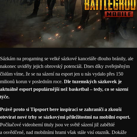
Sázkám na progaming se
velké sázkové kanceláře
dlouho bránily, ale
nakonec uviděly jejich obrovský potenciál. Dnes díky
zveřejněným
číslům
víme, že se na sázení na esport jen u nás vydalo přes 150
milionů korun v posledním roce.
Dle tuzemských sázkovek je
aktuálně esport populárnější než
basketbal
– tedy, co se sázení
týče.
Právě proto si
Tipsport
bere inspiraci se zahraničí a zkouší
otevírat nové trhy se sázkovými příležitostmi na mobilní esport.
Počítačové videoherní tituly jsou ve světě sázení již zaběhlé
a osvědčené, nad mobilními hrami však stále visí otazník. Dokáže