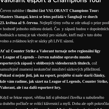
Valorant esport a Champions Tour
Červen nabídne i
finální část
VALORANT Champions Tour
:
Masters Shangai, která se letos pořádá v Šanghaji ve dnech
23. května až 9. června
. Nejlepší týmy světa se zde utkají o prize pool
v hodnotě jednoho milionu dolarů. Čas y zápasů budou v dopoledních
hodinách a turnaj je tak vhodný pro sázkaře, kteří mají v tuto dobu
volno a zvládnou krýt se sázky při LIVE sázení.
Ať už Counter Strike a
Valorant
turnaje nebo regionální ligy
v League of Legends – červen nabídne opravdu mnoho
esportových zápasů v oblíbených videoherních titulech
, což
samozřejmě znamená neskutečné
množství sázkových příležitostí
.
Pokud si nejste jisti, jak na esport, projděte si naše starší články,
kde vám radíme, jak sázet na League of Legends, Counter Strike,
Valorant, ale i na
další esportové hry
.
Když se řekne
esport
, většina lidí si představí člověka u nabušeného
a drahého počítače se svítící klávesnicí a myší. Doba ale opět pokročila