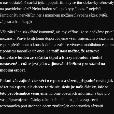
u nás dostatečně narůst jejich popularita, aby se jim sázkovky věnovaly
na pravidelné bázi? Nebo budou stále pokryty “pouze” největší
šampionáty největších her s minimem možností výběru sázek (vítěz
zápasu a handicap)?
Vše záleží na sázkařské komunitě, ale my věříme, že se dočkáme první
možnosti. Právě kvůli tomu doporučujeme všem zájemcům o sázení na
esport přeběhnout o kousek dobu a začít se věnovat mobilnímu esportu
z pohledu fanouška už dnes.
Je totiž dost možné, že sázkové
kanceláře budou ze začátku tápat a kurzy nebudou vhodně
nastavené – což se jeví jako zajímavá příležitost pro sázení na
mobilní esport.
Pokud vás zajímá více věcí o
esportu a sázení
, případně nevíte jak
sázet na esport, ale chcete to zkusit, sledujte naše články, kde se
této problematice věnujeme.
Kromě obecných informací a tipů pro
vás připravujeme i
články o konkrétních turnajích a zápasech
rozebraných pod drobnohledem zkušených esportových sázkařů.