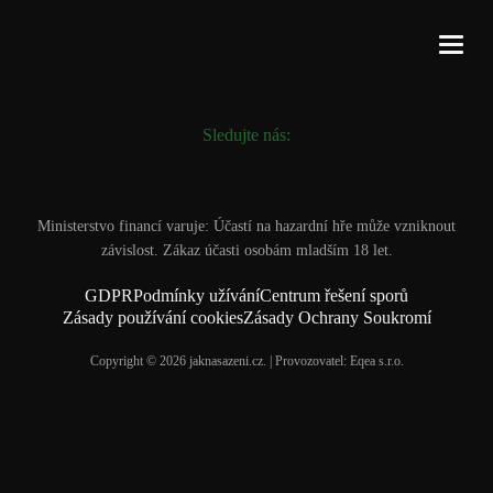
Sledujte nás:
Ministerstvo financí varuje: Účastí na hazardní hře může vzniknout
závislost. Zákaz účasti osobám mladším 18 let.
GDPR
Podmínky užívání
Centrum řešení sporů
Zásady používání cookies
Zásady Ochrany Soukromí
Copyright © 2026 jaknasazeni.cz. | Provozovatel: Eqea s.r.o.