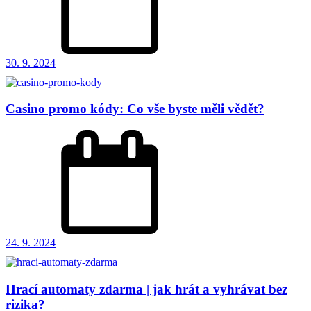
30. 9. 2024
Casino promo kódy: Co vše byste měli vědět?
24. 9. 2024
Hrací automaty zdarma | jak hrát a vyhrávat bez
rizika?