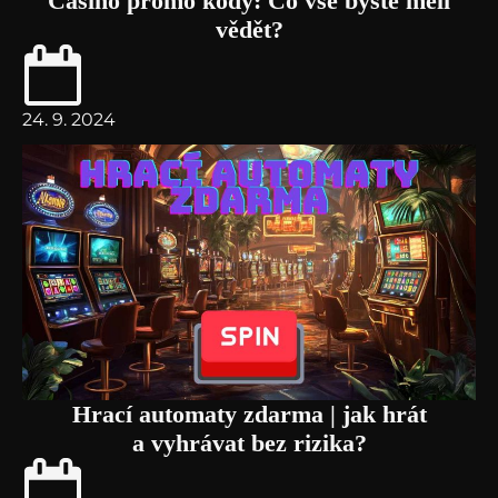
Casino promo kódy: Co vše byste měli
vědět?
24. 9. 2024
Hrací automaty zdarma | jak hrát
a vyhrávat bez rizika?