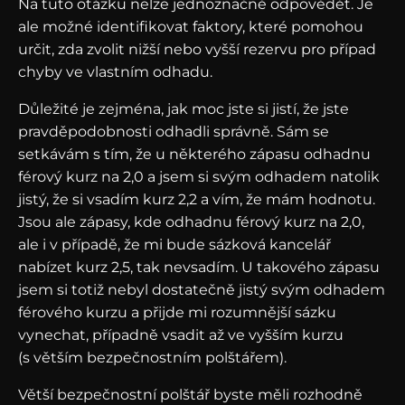
Na tuto otázku nelze jednoznačně odpovědět. Je
ale možné identifikovat faktory, které pomohou
určit, zda zvolit nižší nebo vyšší rezervu pro případ
chyby ve vlastním odhadu.
Důležité je zejména, jak moc jste si jistí, že jste
pravděpodobnosti odhadli správně. Sám se
setkávám s tím, že u některého zápasu odhadnu
férový kurz na 2,0 a jsem si svým odhadem natolik
jistý, že si vsadím kurz 2,2 a vím, že mám hodnotu.
Jsou ale zápasy, kde odhadnu férový kurz na 2,0,
ale i v případě, že mi bude sázková kancelář
nabízet kurz 2,5, tak nevsadím. U takového zápasu
jsem si totiž nebyl dostatečně jistý svým odhadem
férového kurzu a přijde mi rozumnější sázku
vynechat, případně vsadit až ve vyšším kurzu
(s větším bezpečnostním polštářem).
Větší bezpečnostní polštář byste měli rozhodně