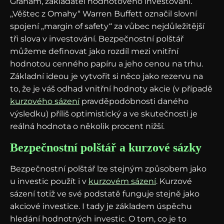
Graham, zakladatel hodnotového investování.
„Věštec z Omahy“ Warren Buffett označil slovní
spojení „margin of safety“ za vůbec nejdůležitější
tři slova v investování. Bezpečnostní polštář
můžeme definovat jako rozdíl mezi vnitřní
hodnotou cenného papíru a jeho cenou na trhu.
Základní ideou je vytvořit si něco jako rezervu na
to, že je váš odhad vnitřní hodnoty akcie (v případě
kurzového sázení
pravděpodobnosti daného
výsledku) příliš optimistický a ve skutečnosti je
reálná hodnota o několik procent nižší.
Bezpečnostní polštář a kurzové sázky
Bezpečnostní polštář lze stejným způsobem jako
u investic použít i v
kurzovém sázení
. Kurzové
sázení totiž ve své podstatě funguje stejně jako
akciové investice. I tady je základem úspěchu
hledání hodnotných investic. O tom, co je to