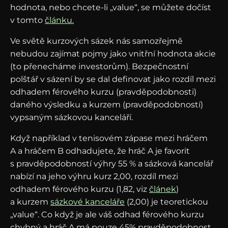
hodnota, nebo chcete-li „value“, se můžete dočíst
v tomto
článku.
Ve světě kurzových sázek nás samozřejmě
nebudou zajímat pojmy jako vnitřní hodnota akcie
(to přenecháme investorům). Bezpečnostní
polštář v sázení by se dal definovat jako rozdíl mezi
odhadem férového kurzu (pravděpodobnosti)
daného výsledku a kurzem (pravděpodobností)
vypsaným sázkovou kanceláří.
Když například v tenisovém zápase mezi hráčem
A a hráčem B odhadujete, že hráč A je favorit
s pravděpodobností výhry 55 % a sázková kancelář
nabízí na jeho výhru kurz 2,00, rozdíl mezi
odhadem férového kurzu (1,82, viz
článek
)
a kurzem
sázkové kanceláře
(2,00) je teoretickou
„value“. Co když je ale váš odhad férového kurzu
chybný a hráč A má pouze 45% pravděpodobnost