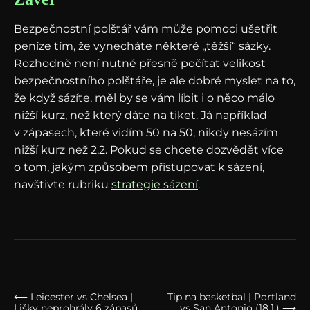
Bezpečnostní polštář vám může pomoci ušetřit
peníze tím, že vynecháte některé „těžší“ sázky.
Rozhodně není nutné přesně počítat velikost
bezpečnostního polštáře, je ale dobré myslet na to,
že když sázíte, měl by se vám líbit i o něco málo
nižší kurz, než který dáte na tiket. Já například
v zápasech, které vidím 50 na 50, nikdy nesázím
nižší kurz než 2,2. Pokud se chcete dozvědět více
o tom, jakým způsobem přistupovat k sázení,
navštivte rubriku
strategie sázení
.
⟵ Leicester vs Chelsea |
Tip na basketbal | Portland
Lišky neprohrály 6 zápasů
vs San Antonio (18.1.) ⟶