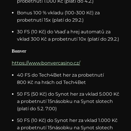
probetnutí 1.000 Kč (platí do 4.2.)
Bonus 100 % vkladu (100-300 Kč) za
probetnutí 15x (platí do 29.2.)
30 FS (10 Kč) do Vsaď a hrej automatů za
vklad 300 Kč a probetnutí 10x (platí do 29.2.)
Bonver
https://www.bonvercasino.cz/
40 FS do Tech4Bet her za probetnutí
800 Kč na hrách od Tech4Bet
50 FS (50 Kč) do Synot her za vklad 5.000 Kč
a probetnutí 15násobku na Synot slotech
(platí do 5.2. 7:00)
50 FS (10 Kč) do Synot her za vklad 1.000 Kč
a probetnutí 15násobku na Synot slotech