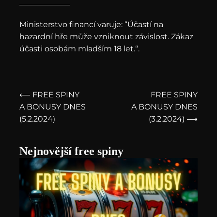
——————–
Ministerstvo financí varuje: “Účastí na
hazardní hře může vzniknout závislost. Zákaz
účasti osobám mladším 18 let.“.
⟵ FREE SPINY
FREE SPINY
A BONUSY DNES
A BONUSY DNES
(5.2.2024)
(3.2.2024) ⟶
Nejnovější free spiny