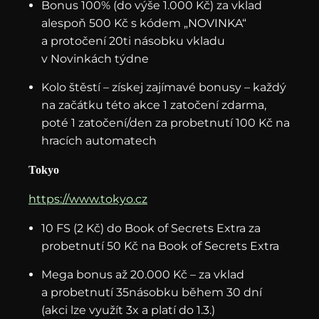
Bonus 100% (do výše 1.000 Kč) za vklad
alespoň 500 Kč s kódem „NOVINKA“
a protočení 20ti násobku vkladu
v Novinkách týdne
Kolo štěstí – získej zajímavé bonusy – každý
na začátku této akce 1 zatočení zdarma,
poté 1 zatočení/den za probetnutí 100 Kč na
hracích automatech
Tokyo
https://www.tokyo.cz
10 FS (2 Kč) do Book of Secrets Extra za
probetnutí 50 Kč na Book of Secrets Extra
Mega bonus až 20.000 Kč – za vklad
a probetnutí 35násobku během 30 dní
(akci lze využít 3x a platí do 1.3.)