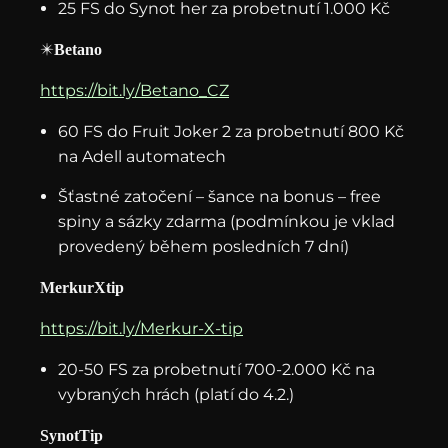
25 FS do Synot her za probetnutí 1.000 Kč
✴️
Betano
https://bit.ly/Betano_CZ
60 FS do Fruit Joker 2 za probetnutí 800 Kč
na Adell automatech
Šťastné zatočení – šance na bonus – free
spiny a sázky zdarma (podmínkou je vklad
provedený během posledních 7 dní)
MerkurXtip
https://bit.ly/Merkur-X-tip
20-50 FS za probetnutí 700-2.000 Kč na
vybraných hrách (platí do 4.2.)
SynotTip