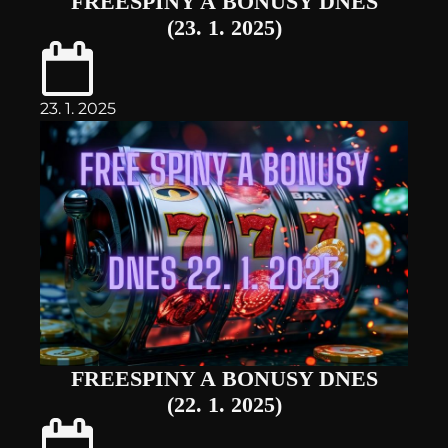
FREESPINY A BONUSY DNES
(23. 1. 2025)
23. 1. 2025
FREESPINY A BONUSY DNES
(22. 1. 2025)