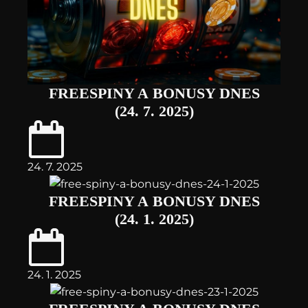
FREESPINY A BONUSY DNES
(24. 7. 2025)
24. 7. 2025
FREESPINY A BONUSY DNES
(24. 1. 2025)
24. 1. 2025