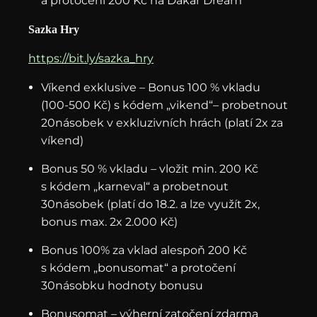
a protočení 200 Kč na Dakar Dream
Sazka Hry
https://bit.ly/sazka_hry
Víkend exklusive – Bonus 100 % vkladu
(100-500 Kč) s kódem „vikend“– probetnout
20násobek v exkluzivních hrách (platí 2x za
víkend)
Bonus 50 % vkladu – vložit min. 200 Kč
s kódem „karneval“ a probetnout
30násobek (platí do 18.2. a lze využít 2x,
bonus max. 2x 2.000 Kč)
Bonus 100% za vklad alespoň 200 Kč
s kódem „bonusomat“ a protočení
30násobku hodnoty bonusu
Bonusomat – výherní zatočení zdarma