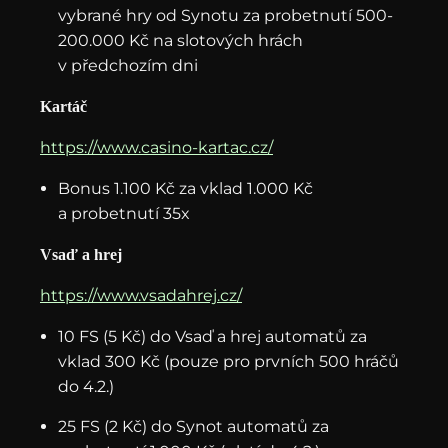
vybrané hry od Synotu za probetnutí 500-
200.000 Kč na slotových hrách
v předchozím dni
Kartáč
https://www.casino-kartac.cz/
Bonus 1.100 Kč za vklad 1.000 Kč
a probetnutí 35x
Vsaď a hrej
https://www.vsadahrej.cz/
10 FS (5 Kč) do Vsaď a hrej automatů za
vklad 300 Kč (pouze pro prvních 500 hráčů
do 4.2.)
25 FS (2 Kč) do Synot automatů za