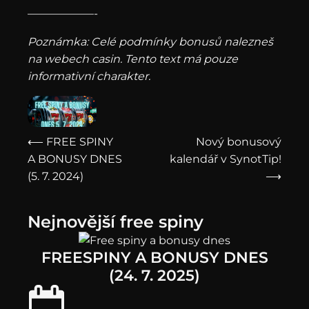
——————-
Poznámka: Celé podmínky bonusů nalezneš
na webech casin. Tento text má pouze
informativní charakter.
⟵ FREE SPINY
Nový bonusový
A BONUSY DNES
kalendář v SynotTip!
(5. 7. 2024)
⟶
Nejnovější free spiny
FREESPINY A BONUSY DNES
(24. 7. 2025)