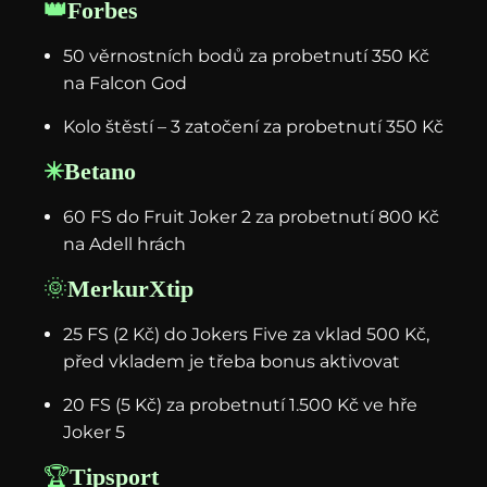
👑
Forbes
50 věrnostních bodů za probetnutí 350 Kč
na Falcon God
Kolo štěstí – 3 zatočení za probetnutí 350 Kč
✴️
Betano
60 FS do Fruit Joker 2 za probetnutí 800 Kč
na Adell hrách
🌞
MerkurXtip
25 FS (2 Kč) do Jokers Five za vklad 500 Kč,
před vkladem je třeba bonus aktivovat
20 FS (5 Kč) za probetnutí 1.500 Kč ve hře
Joker 5
🏆
Tipsport