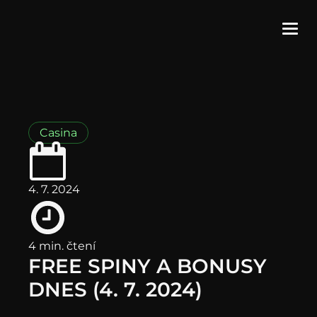
Casina
4. 7. 2024
4 min. čtení
FREE SPINY A BONUSY
DNES (4. 7. 2024)