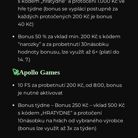
s kódem „hratydne“ a protočení 1.000 Kč ve
hře týdne (bonus se vyplácí postupně za
každých protočených 200 Kč je bonus
40 Kč)
Bonus 50 % za vklad min. 200 Kč s kódem
“narozky” a za probetnutí 30násobku
hodnoty bonusu, lze využít až 6× (platí do
14. 7.)
🚀
Apollo Games
10 FS za probetnutí 200 Kč, od 8:00, bonus
je nutné aktivovat
Bonus týdne – Bonus 250 Kč – vklad 500 Kč
s kódem „HRATYDNE“ a protočení
10násobku na hrách od vybraného výrobce
(bonus lze využít až 3x za týden)