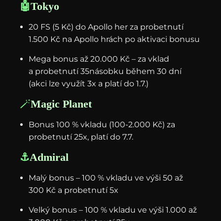
🤖
Tokyo
20 FS (5 Kč) do Apollo her za probetnutí
1.500 Kč na Apollo hrách po aktivaci bonusu
Mega bonus až 20.000 Kč – za vklad
a probetnutí 35násobku během 30 dní
(akci lze využít 3x a platí do 1.7.)
🪄
Magic Planet
Bonus 100 % vkladu (100-2.000 Kč) za
probetnutí 25x, platí do 7.7.
⚓
Admiral
Malý bonus – 100 % vkladu ve výši 50 až
300 Kč a probetnutí 5x
Velký bonus – 100 % vkladu ve výši 1.000 až