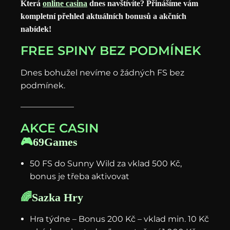
Která
online casina
dnes navštívíte? Přinášíme vám
kompletní přehled aktuálních bonusů a akčních
nabídek!
FREE SPINY BEZ PODMÍNEK
Dnes bohužel nevíme o žádných FS bez
podmínek.
——————–
AKCE CASIN
🎮
69Games
50 FS do Sunny Wild za vklad 500 Kč,
bonus je třeba aktivovat
🌈
Sazka Hry
Hra týdne – Bonus 200 Kč – vklad min. 10 Kč