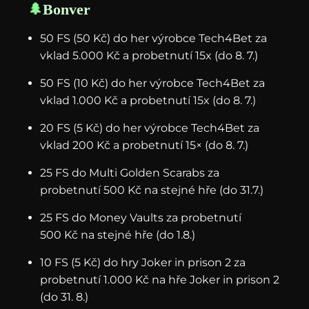
🌲
Bonver
50 FS (50 Kč) do her výrobce Tech4Bet za
vklad 5.000 Kč a probetnutí 15x (do 8. 7.)
50 FS (10 Kč) do her výrobce Tech4Bet za
vklad 1.000 Kč a probetnutí 15x (do 8. 7.)
20 FS (5 Kč) do her výrobce Tech4Bet za
vklad 200 Kč a probetnutí 15× (do 8. 7.)
25 FS do Multi Golden Scarabs za
probetnutí 500 Kč na stejné hře (do 31.7.)
25 FS do Money Vaults za probetnutí
500 Kč na stejné hře (do 1.8.)
10 FS (5 Kč) do hry Joker in prison 2 za
probetnutí 1.000 Kč na hře Joker in prison 2
(do 31. 8.)