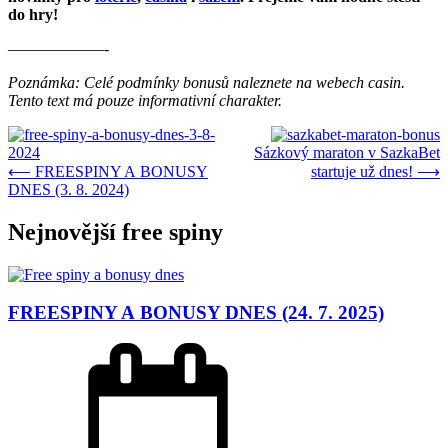
do hry!
——————-
Poznámka: Celé podmínky bonusů naleznete na webech casin.
Tento text má pouze informativní charakter.
Sázkový maraton v SazkaBet
⟵ FREESPINY A BONUSY
startuje už dnes! ⟶
DNES (3. 8. 2024)
Nejnovější free spiny
FREESPINY A BONUSY DNES (24. 7. 2025)