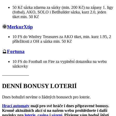
50 Kč sázka zdarma za sázky (min. 200 Kč) na zápasy 1. ligy
(fotbal), AKO, SOLO i BetBuilder sázka, kurz 2.0, jeden
tiket min. 50 Kč
🌞
MerkurXtip
10 FS do Winfrey Treasures za AKO tiket, min. kurz 1.95, 2
příležitosti z OH a sázka min. 50 Kč
🔮
Fortuna
10 FS do Football on Fire za vyplnění dotazníku na webu
sázkovky
——————–
DENNÍ BONUSY LOTERIÍ
Dnes bohužel nevíme o žádných bonusech pro loterie.
Hrací automaty
mají pro své hráče i dnes připravené bonusy.
Kromě aktuálních akcí si na našem webu prohlédnete i další
novinky pro
loterie
,
casina
i
sázení
. Přejeme vám hodně štěstí