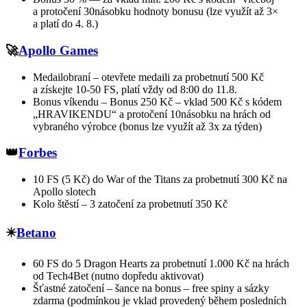
a protočení 30násobku hodnoty bonusu (lze využít až 3×
a platí do 4. 8.)
🚀
Apollo Games
Medailobraní – otevřete medaili za probetnutí 500 Kč
a získejte 10-50 FS, platí vždy od 8:00 do 11.8.
Bonus víkendu – Bonus 250 Kč – vklad 500 Kč s kódem
„HRAVIKENDU“ a protočení 10násobku na hrách od
vybraného výrobce (bonus lze využít až 3x za týden)
👑
Forbes
10 FS (5 Kč) do War of the Titans za probetnutí 300 Kč na
Apollo slotech
Kolo štěstí – 3 zatočení za probetnutí 350 Kč
✴️
Betano
60 FS do 5 Dragon Hearts za probetnutí 1.000 Kč na hrách
od Tech4Bet (nutno dopředu aktivovat)
Šťastné zatočení – šance na bonus – free spiny a sázky
zdarma (podmínkou je vklad provedený během posledních