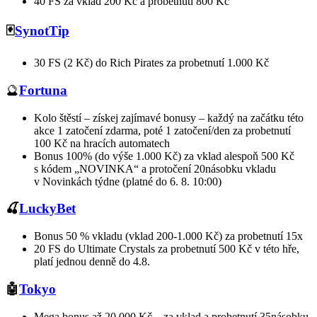
40 FS za vklad 200 Kč a probetnutí 800 Kč
🃏
SynotTip
30 FS (2 Kč) do Rich Pirates za probetnutí 1.000 Kč
🔮
Fortuna
Kolo štěstí – získej zajímavé bonusy – každý na začátku této
akce 1 zatočení zdarma, poté 1 zatočení/den za probetnutí
100 Kč na hracích automatech
Bonus 100% (do výše 1.000 Kč) za vklad alespoň 500 Kč
s kódem „NOVINKA“ a protočení 20násobku vkladu
v Novinkách týdne (platné do 6. 8. 10:00)
🍒
LuckyBet
Bonus 50 % vkladu (vklad 200-1.000 Kč) za probetnutí 15x
20 FS do Ultimate Crystals za probetnutí 500 Kč v této hře,
platí jednou denně do 4.8.
🤖
Tokyo
Mega bonus až 20.000 Kč – za vklad a probetnutí 35násobku