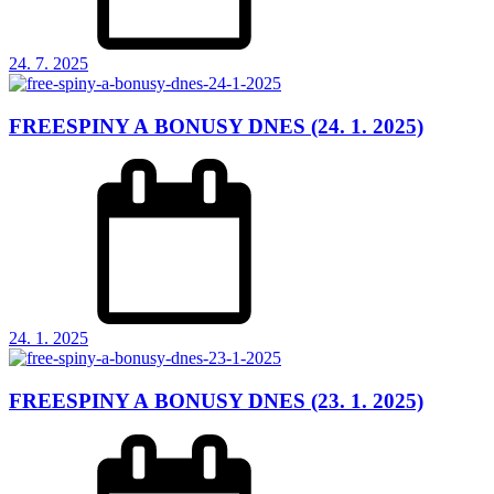
24. 7. 2025
FREESPINY A BONUSY DNES (24. 1. 2025)
24. 1. 2025
FREESPINY A BONUSY DNES (23. 1. 2025)