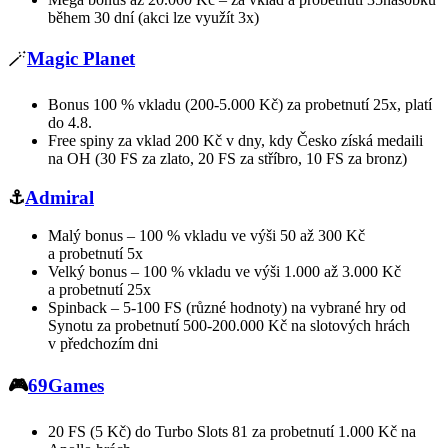
během 30 dní (akci lze využít 3x)
🪄
Magic Planet
Bonus 100 % vkladu (200-5.000 Kč) za probetnutí 25x, platí
do 4.8.
Free spiny za vklad 200 Kč v dny, kdy Česko získá medaili
na OH (30 FS za zlato, 20 FS za stříbro, 10 FS za bronz)
⚓
Admiral
Malý bonus – 100 % vkladu ve výši 50 až 300 Kč
a probetnutí 5x
Velký bonus – 100 % vkladu ve výši 1.000 až 3.000 Kč
a probetnutí 25x
Spinback – 5-100 FS (různé hodnoty) na vybrané hry od
Synotu za probetnutí 500-200.000 Kč na slotových hrách
v předchozím dni
🎮
69Games
20 FS (5 Kč) do Turbo Slots 81 za probetnutí 1.000 Kč na