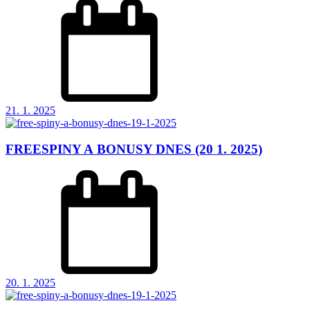
21. 1. 2025
FREESPINY A BONUSY DNES (20 1. 2025)
20. 1. 2025