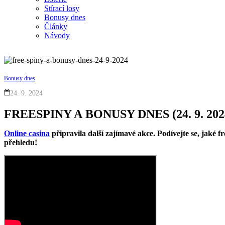
Stírací losy
Bonusy dnes
Články
Návody
Bonusy dnes
24. 9. 2024
FREESPINY A BONUSY DNES (24. 9. 202
Online casina
připravila další zajímavé akce. Podívejte se, jaké 
přehledu!