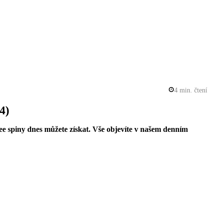
4 min. čtení
4)
free spiny dnes můžete získat. Vše objevíte v našem denním