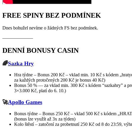
FREE SPINY BEZ PODMÍNEK
Dnes bohužel nevíme o žádných FS bez podmínek.
——————–
DENNÍ BONUSY CASIN
🌈
Sazka Hry
Hra týdne – Bonus 200 Kč – vklad min. 10 Kč s kódem „hratyd
za každých protočených 200 Kč je bonus 40 Kč)
Bonus 50 % — za vklad min. 300 Kč s kódem “sazkahry” a pro
3×3.000 Kč, platí do 6. 10.)
🚀
Apollo Games
Bonus týdne – Bonus 250 Kč – vklad 500 Kč s kódem „HRAT
(bonus lze využít až 3x za týden)
Kolo štěstí – zatočení za probetnutí 250 Kč od 8 do 23:59, vý