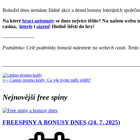
Bohužel dnes nemáme žádné akce a denní bonusy loterijních společno
Na které
hrací automaty
se dnes nejvíce těšíte? Na našem webu 
casina,
loterie
i
sázení
! Hodně štěstí do hry!
——————-
Poznámka: Celé podmínky bonusů naleznete na webech casin. Tento t
⟵ Casino promo kódy: Co vše byste měli vědět?
Nejnovější free spiny
FREESPINY A BONUSY DNES (24. 7. 2025)