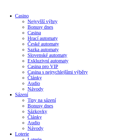
Casino
Nejvyšší výhry
Bonusy dnes
Casina
Hrací automaty
České automaty
Sazka automaty
Slovenské automaty
Exkluzivní automaty
Casina pro VIP
Casina s nejrychlejšími výběry
Články
Audio
Návody
Sázení
Tipy na sázení
Bonusy dnes
Sázkovky
Články
Audio
Návody
Loterie
Loterie