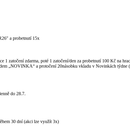
6″ a probetnutí 15x
kce 1 zatočení zdarma, poté 1 zatočení/den za probetnutí 100 Kč na hra
ódem „NOVINKA“ a protočení 20násobku vkladu v Novinkách týdne (pl
denně do 28.7.
hem 30 dní (akci lze využít 3x)