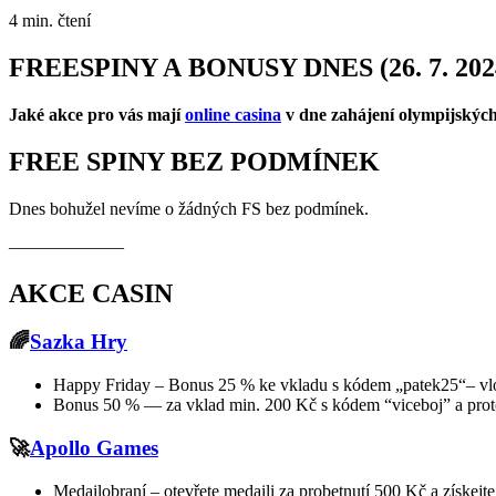
4 min. čtení
FREESPINY A BONUSY DNES (26. 7. 202
Jaké akce pro vás mají
online casina
v dne zahájení olympijských
FREE SPINY BEZ PODMÍNEK
Dnes bohužel nevíme o žádných FS bez podmínek.
——————–
AKCE CASIN
🌈
Sazka Hry
Happy Friday – Bonus 25 % ke vkladu s kódem „patek25“– vlo
Bonus 50 % — za vklad min. 200 Kč s kódem “viceboj” a protoč
🚀
Apollo Games
Medailobraní – otevřete medaili za probetnutí 500 Kč a získejte