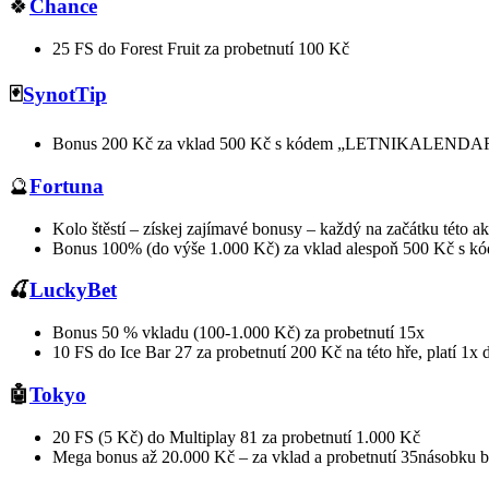
🍀
Chance
25 FS do Forest Fruit za probetnutí 100 Kč
🃏
SynotTip
Bonus 200 Kč za vklad 500 Kč s kódem „LETNIKALENDAR2
🔮
Fortuna
Kolo štěstí – získej zajímavé bonusy – každý na začátku této a
Bonus 100% (do výše 1.000 Kč) za vklad alespoň 500 Kč s k
🍒
LuckyBet
Bonus 50 % vkladu (100-1.000 Kč) za probetnutí 15x
10 FS do Ice Bar 27 za probetnutí 200 Kč na této hře, platí 1x 
🤖
Tokyo
20 FS (5 Kč) do Multiplay 81 za probetnutí 1.000 Kč
Mega bonus až 20.000 Kč – za vklad a probetnutí 35násobku bě