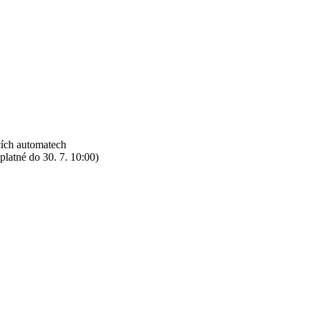
cích automatech
atné do 30. 7. 10:00)