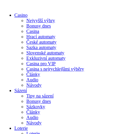
Casino
Nejvyšší výhry
Bonusy dnes
Casina
Hrací automaty
České automaty
Sazka automaty
Slovenské automaty
Exkluzivní automaty
Casina pro VIP
Casina s nejrychlejšími výběry
Články
Audio
Návody
Sázení
Tipy na sázení
Bonusy dnes
Sázkovky
Články
Audio
Návody
Loterie
Loterie