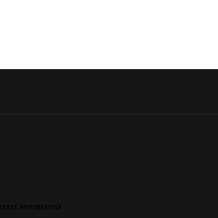
Y
FREE SPINY
RESPINY