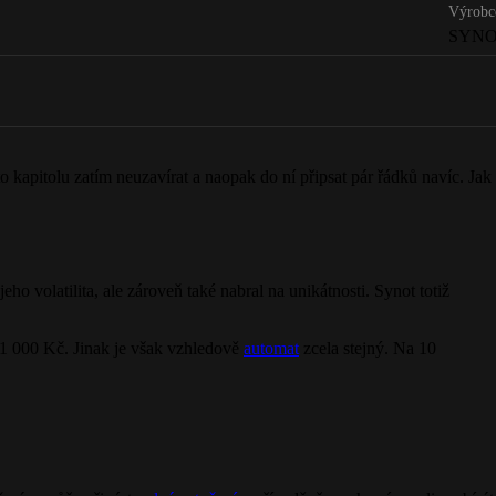
Výrobc
SYN
to kapitolu zatím neuzavírat a naopak do ní připsat pár řádků navíc. Jak
o volatilita, ale zároveň také nabral na unikátnosti. Synot totiž
 1 000 Kč. Jinak je však vzhledově
automat
zcela stejný. Na 10