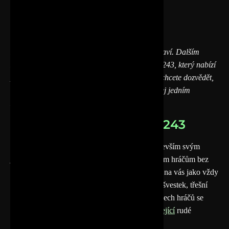
Vsaď a hrej
Téma hry
ovocné automaty
Fire série od
Vsaď a Hrej
hráče jednoznačně baví. Dalším
z dlouhé řady těchto klasických her je slot Fire 243, který nabízí
přesně to, co od něj hráči očekávají. Pokud se chcete dozvědět,
co to je a proč je z řady Fire her od Vsaď a Hrej jedním
z nejoblíbenějších, pokračujte ve čtení!
Neuvadající klasika Fire 243
Sloty pod sérií Fire jsou mezi hráči známé především svým
jednoduchým zpracováním a přístupnostem všem hráčům bez
rozdílu preferencí. To platí také o Fire 243, kde na vás jako vždy
čeká populární ovocná tématika plná melounů, švestek, třešní
či hroznového vína a citronů. Zraky a naděje všech hráčů se
však již tradičně budou upínat k
nejvíce vyplácející
rudé
sedmičce.