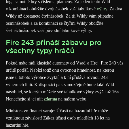
loga samotné hry s číslem a plameny. Za jeden tento Wild
v kombinaci obdržíte dvojnásobek vaší tabulkové
výhry
. Za dva
Wildy už dostanete čtyřnásobek. Za tři Wildy vám připadne
osminásobek a za kombinaci se čtyřmi Wildy obdržíte
šestnáctinásobek vaší původní tabulkové výhry.
Fire 243 přináší zábavu pro
všechny typy hráčů
Pokud máte rádi klasické automaty od Vsaď a Hrej, Fire 243 vás
určitě potěší. Nabízí totiž onu ovocnou hratelnost, na kterou
jsme u tohoto výrobce zvyklí, a k ní přidává rovnou 243
výherních linií. K dispozici pak samozřejmě bude také Wild
násobitel, se kterým můžete své tabulkové výhry zvýšit až 16×.
Nenechejte si jej ujít
zdarma
na našem webu.
Ministerstvo financí varuje: Účastí na hazardní hře může
vzniknout závislost! Zákaz účasti osob mladších 18 let na
hazardní hře.