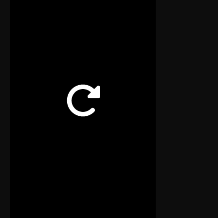
Exkluzivní
Automaty 81
Megaways
Hot
Cold
Jackpotové
Bonus buy
Free spiny
Respiny
Volatilita
Nízká
Výrobce