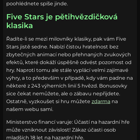
poohlédnete spíše jinde.
Five Stars je pětihvězdičková
klasika
Řadíte-li se mezi milovníky klasiky, pak vám Five
Stars jistě sedne. Nabízí čistou hratelnost bez
zbytečných animací nebo přehnaných zvukových
efektů, které dokáží úspěšně odvést pozornost od
hry. Naproti tomu ale stále vyplácí velmi zajímavé
výhry, a to především v případě, kdy vám padne na
některé z 243 výherních linií 5 hvězd. Bonusovky
sice čekat nemůžete, ale o zábavu nepřijdete.
Ostatně, vyzkoušet si hru můžete
zdarma
na
našem webu sami.
Ministerstvo financí varuje: Účastí na hazardní hře
může vzniknout závislost! Zákaz účasti osob
mladších 18 let na hazardní hře.