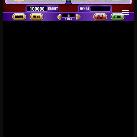
>
>
FIVE STARS
DOMŮ
ONLINE AUTOMATY
Five Stars
9.5