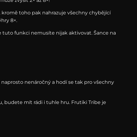
může zvýšit 2× až 8×!
, kromě toho pak nahrazuje všechny chybějící
hry 8×.
že tuto funkci nemusíte nijak aktivovat. Šance na
e naprosto nenáročný a hodí se tak pro všechny
 budete mít rádi i tuhle hru. Frutiki Tribe je