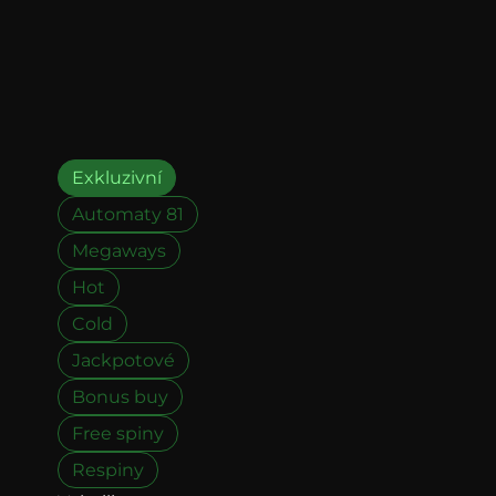
Exkluzivní
Automaty 81
Megaways
Hot
Cold
Jackpotové
Bonus buy
Free spiny
Respiny