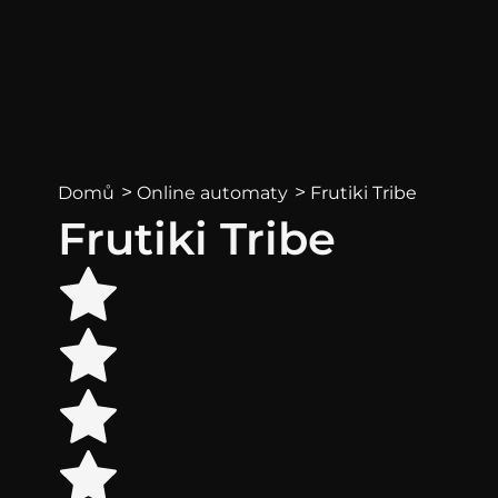
>
>
Frutiki Tribe
Domů
Online automaty
Frutiki Tribe