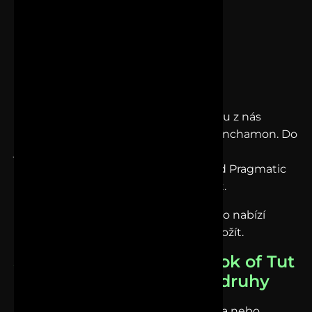
Volatilita
Vysoká
Výrobce
Pragmatic Play
Téma hry
akční
Když se řekne egyptský faraon, většinu z nás
pravděpodobně napadne slavný Tutanchamon. Do
jeho hrobky se můžete nyní podívat
prostřednictvím nového
automatu
od Pragmatic
Play John Hunter and the Book of Tut.
Zjistěte s námi, jak se hraje, co všechno nabízí
a jaké dobrodružství s ním můžete prožít.
John Hunter and the Book of Tut
nadchne všechny dobrodruhy
Srdce každého správného dobrodruha nebo