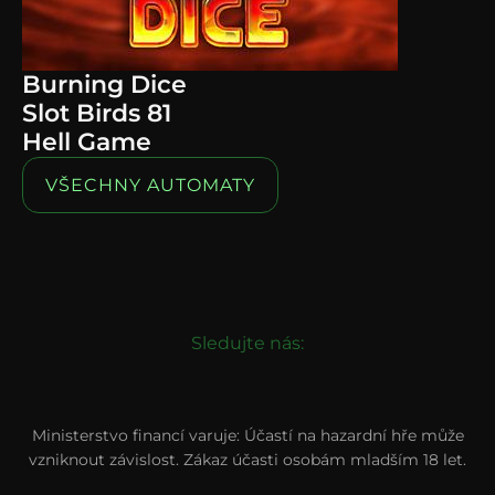
Burning Dice
Slot Birds 81
Hell Game
VŠECHNY AUTOMATY
Sledujte nás:
Ministerstvo financí varuje: Účastí na hazardní hře může
vzniknout závislost. Zákaz účasti osobám mladším 18 let.