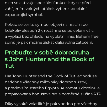
nich se aktivuje speciální funkce, kdy se před
zahájením volných otáček vybere speciální
expandující symbol.
Pokud se tento symbol objeví na hracím poli
kdekoliv alespoň 2×, roztáhne se po celém válci
a vyplácí bez ohledu na výplatní linie. Během free
spinů je pak možné získat další volná zatočení.
Probuďte v sobě dobrodruha
s John Hunter and the Book of
Tut
Hra John Hunter and the Book of Tut jednoduše
nadchne všechny milovníky dobrodružství,
a především starého Egypta. Automatu dominuje
propracovaná bonusová hra a poměrně slušná RTP.
Díky vysoké volatilitě je pak vhodná pro všechny