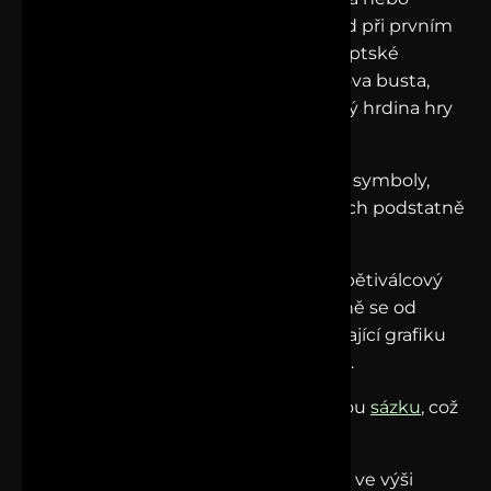
archeologa amatéra jistě zaplesá hned při prvním
pohledu na hru. Tvoří ji totiž staré egyptské
symboly, jako je právě Tutanchamonova busta,
scarabeus, socha kočky nebo samotný hrdina hry
Jack Hunter, který
vyplácí nejvíce
.
To celé je doplněné o klasické karetní symboly,
které chodí častěji, ale
výhry
jsou u nich podstatně
nižší.
Svým rozložením se jedná o klasický pětiválcový
automat se třemi řadami. Jako tradičně se od
Pragmatic Play můžete těšit na vynikající grafiku
a tentokrát mírnější hudební podkres.
Ve hře si můžete připsat až 5 500× svou
sázku
, což
už opravdu není špatné.
Hra nabízí také poměrně slušnou
RTP
ve výši