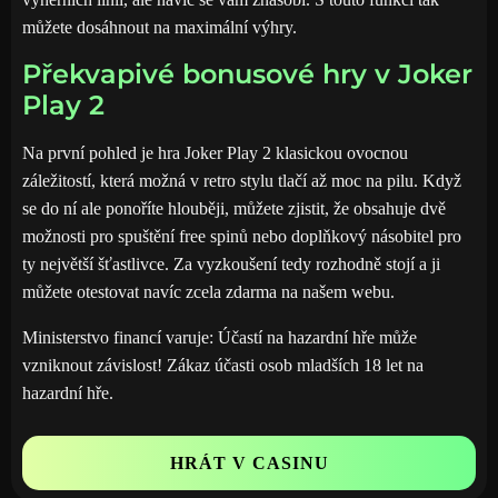
můžete dosáhnout na maximální výhry.
Překvapivé bonusové hry v Joker
Play 2
Na první pohled je hra Joker Play 2 klasickou ovocnou
záležitostí, která možná v retro stylu tlačí až moc na pilu. Když
se do ní ale ponoříte hlouběji, můžete zjistit, že obsahuje dvě
možnosti pro spuštění free spinů nebo doplňkový násobitel pro
ty největší šťastlivce. Za vyzkoušení tedy rozhodně stojí a ji
můžete otestovat navíc zcela zdarma na našem webu.
Ministerstvo financí varuje: Účastí na hazardní hře může
vzniknout závislost! Zákaz účasti osob mladších 18 let na
hazardní hře.
HRÁT V CASINU