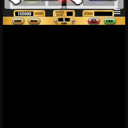
>
>
JOKER PLAY 2
DOMŮ
ONLINE AUTOMATY
Joker Play 2
9