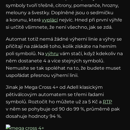
symboly tvoří třešně, citrony, pomeranče, hrozny,
melouny a švestky. Doplněné jsou o sedmičku
a korunu, která
vyplácí
nejvíc. Hned při první výhře
si určitě všimnete, že není všechno, jak se zdá.
Automat totiž nemá žádné výherní linie a výhry se
přičítají na základě toho, kolik získáte na herním
poli symbolů. Na
výhru
vám stačí, když kdekoliv na
něm dostanete 4 a více stejných symbolů.
Nemusíte se tak spoléhat na to, že budete muset
uspořádat přesnou výherní linii.
Jinak je Mega Cross 4+ od Adell klasickým
pětiválcovým automatem se třemi řadami
symbolů. Roztočit ho můžete už za 5 Kč a
RTP
v něm se pohybuje od 90 do 99 %, průměrně pak
dosahuje hodnoty 94 %.