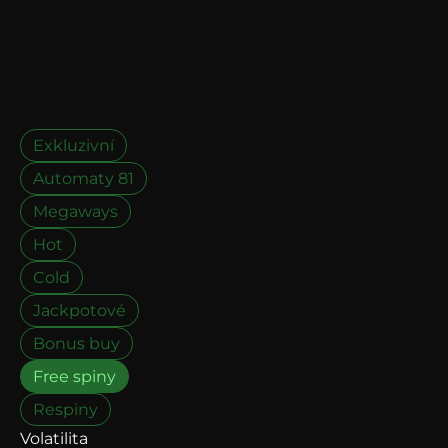
Exkluzivní
Automaty 81
Megaways
Hot
Cold
Jackpotové
Bonus buy
Free spiny
Respiny
Volatilita