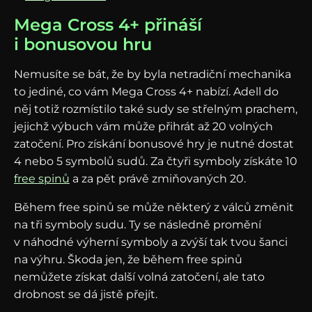
Mega Cross 4+ přináší
i bonusovou hru
Nemusíte se bát, že by byla netradiční mechanika
to jediné, co vám Mega Cross 4+ nabízí. Adell do
něj totiž rozmístilo také sudy se střelným prachem,
jejichž výbuch vám může přihrát až 20 volných
zatočení. Pro získání bonusové hry je nutné dostat
4 nebo 5 symbolů sudů. Za čtyři symboly získáte 10
free spinů
a za pět právě zmiňovaných 20.
Během free spinů se může některý z válců změnit
na tři symboly sudu. Ty se následně promění
v náhodné výherní symboly a zvýší tak tvou šanci
na výhru. Škoda jen, že během free spinů
nemůžete získat další volná zatočení, ale tato
drobnost se dá jistě přejít.