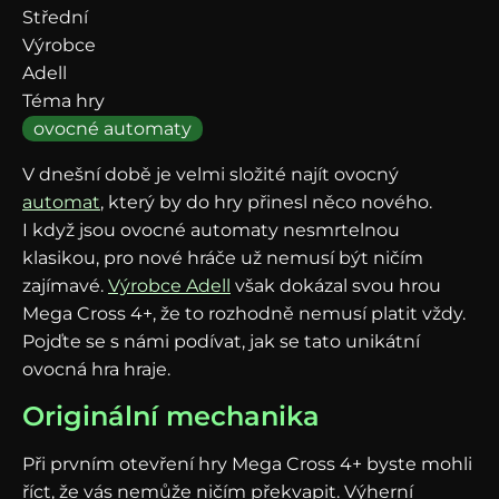
Střední
Výrobce
Adell
Téma hry
ovocné automaty
V dnešní době je velmi složité najít ovocný
automat
, který by do hry přinesl něco nového.
I když jsou ovocné automaty nesmrtelnou
klasikou, pro nové hráče už nemusí být ničím
zajímavé.
Výrobce Adell
však dokázal svou hrou
Mega Cross 4+, že to rozhodně nemusí platit vždy.
Pojďte se s námi podívat, jak se tato unikátní
ovocná hra hraje.
Originální mechanika
Při prvním otevření hry Mega Cross 4+ byste mohli
říct, že vás nemůže ničím překvapit. Výherní