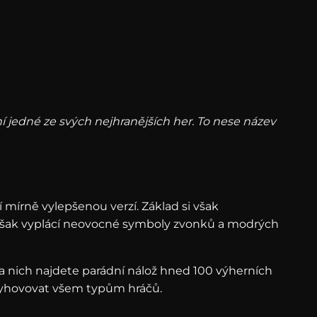
ní jedné ze svých nejhranějších her. To nese název
í mírně vylepšenou verzí. Základ si však
e však vyplácí neovocné symboly zvonků a modrých
na nich najdete parádní nálož hned 100 výherních
 vyhovovat všem typům hráčů.