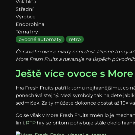
Volatilita
Střední
Výrobce
Endorphina
Téma hry
ovocné automaty
retro
Čerstvého ovoce nikdy není dost. Přesně to si jistě 
More Fresh Fruits a navazuje na úspěch původního 
Ještě více ovoce s More 
Hra Fresh Fruits patří k tomu nejhranějšímu, co ná
ponechává stejný. Mezi symboly tak najdete jabl
sedmiček. Za ty můžete dokonce dostat až 10× va
Co se však v More Fresh Fruits změnilo je mechani
linií.
RTP
hry se přitom pohybuje stále okolo hrani