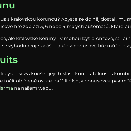
unu
nus s královskou korunou? Abyste se do něj dostali, musí
usové hře zobrazí 3, 6 nebo 9 malých automatů, které bu
 ale královské koruny. Ty mohou být bronzové, stříbrné 
mat se vyhodnocuje zvlášť, takže v bonusové hře můžete 
uits
 byste si vyzkoušeli jejich klasickou hratelnost s komb
te točit oblíbené ovoce na 11 liniích, v bonusovce pak 
darma
na našem webu.