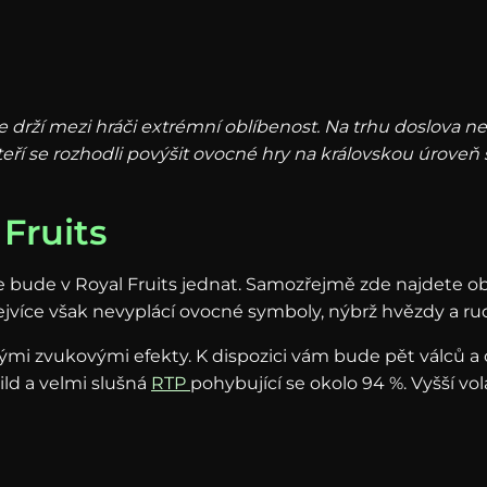
le drží mezi hráči extrémní oblíbenost. Na trhu doslova 
kteří se rozhodli povýšit ovocné hry na královskou úroveň s
Fruits
e bude v Royal Fruits jednat. Samozřejmě zde najdete obl
ejvíce však nevyplácí ovocné symboly, nýbrž hvězdy a r
ými zvukovými efekty. K dispozici vám bude pět válců a c
ld a velmi slušná
RTP
pohybující se okolo 94 %. Vyšší vol