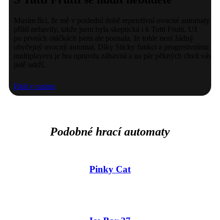
Musím říci, že mě v poslední době repetetivní ovocné automaty
příliš nebavily, takže jsem byla skeptická i k Tutti Frutti. Už
po prvních otáčkách jsem ale poznala, že tohle není žádný
obyčejný ovocný automat. Díky Sticky funkci a progresivnímu
multiplayeru je hra opravdu zábavná a na pár pěkných chvil vás
jistě udrží.
Hrát v casinu
Podobné hrací automaty
Pinky Cat