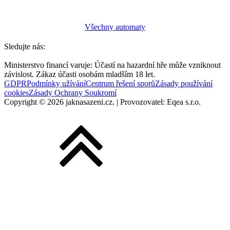
Všechny automaty
Sledujte nás:
Ministerstvo financí varuje: Účastí na hazardní hře může vzniknout
závislost. Zákaz účasti osobám mladším 18 let.
GDPR
Podmínky užívání
Centrum řešení sporů
Zásady používání
cookies
Zásady Ochrany Soukromí
Copyright © 2026 jaknasazeni.cz. | Provozovatel: Eqea s.r.o.