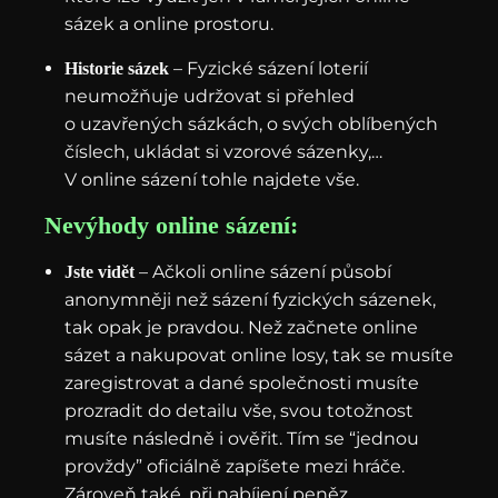
sázek a online prostoru.
– Fyzické sázení loterií
Historie sázek
neumožňuje udržovat si přehled
o uzavřených sázkách, o svých oblíbených
číslech, ukládat si vzorové sázenky,…
V online sázení tohle najdete vše.
Nevýhody online sázení:
– Ačkoli online sázení působí
Jste vidět
anonymněji než sázení fyzických sázenek,
tak opak je pravdou. Než začnete online
sázet a nakupovat online losy, tak se musíte
zaregistrovat a dané společnosti musíte
prozradit do detailu vše, svou totožnost
musíte následně i ověřit. Tím se “jednou
provždy” oficiálně zapíšete mezi hráče.
Zároveň také, při nabíjení peněz