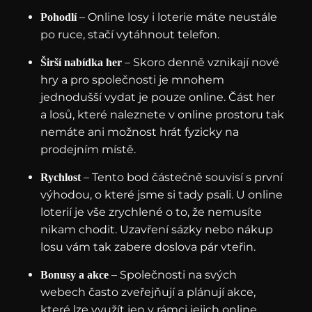
– Online losy i loterie máte neustále
Pohodlí
po ruce, stačí vytáhnout telefon.
– Skoro denně vznikají nové
Širší nabídka her
hry a pro společnosti je mnohem
jednodušší vydat je pouze online. Část her
a losů, které naleznete v online prostoru tak
nemáte ani možnost hrát fyzicky na
prodejním místě.
– Tento bod částečně souvisí s první
Rychlost
výhodou, o které jsme si tady psali. U online
loterií je vše zrychlené o to, že nemusíte
nikam chodit. Uzavření sázky nebo nákup
losu vám tak zabere doslova pár vteřin.
– Společnosti na svých
Bonusy a akce
webech často zveřejňují a plánují akce,
které lze využít jen v rámci jejich online