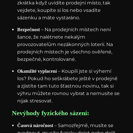
zkrátka když uvidíte prodejní místo, tak
vejdete, koupíte si los nebo vsadíte
sázenku a máte vystaráno.
– Na prodejních místech není
Bezpečnost
šance, že nalétnete nekalým
provozovatelům nezákonných loterií. Na
prodejních místech je všechno ověřené,
bezpečné, kontrolované.
– Koupili jste si výherní
Okamžité vyplacení
los? Pokud ho seškrábete ještě v prodejně
a zjistíte tam tuto šťastnou novinu, tak si
výhru můžete rovnou vybrat a nemusíte se
nijak stresovat.
Nevýhody fyzického sázení:
– Samozřejmě, musíte se
Časová náročnost
zvednout, musíte fyzicky dojet nebo dojít