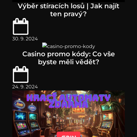
Výběr stíracích losů | Jak najít
ten pravý?
30. 9. 2024
Casino promo kódy: Co vše
byste měli vědět?
24. 9. 2024