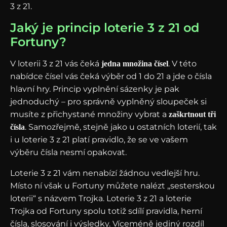
3 z 21.
Jaký je princip loterie 3 z 21 od
Fortuny?
V loterii 3 z 21 vás čeká
. V této
jedna množina čísel
nabídce čísel vás čeká výběr od 1 do 21 a jde o čísla
hlavní hry. Princip vyplnění sázenky je pak
jednoduchý – pro správně vyplněný sloupeček si
musíte z přichystané množiny vybrat a
zaškrtnout tři
. Samozřejmě, stejně jako u ostatních loterií, tak
čísla
i u loterie 3 z 21 platí pravidlo, že se ve vašem
výběru čísla nesmí opakovat.
Loterie 3 z 21 vám nenabízí žádnou vedlejší hru.
Místo ní však u Fortuny můžete nalézt „sesterskou
loterii“ s názvem Trojka. Loterie 3 z 21 a loterie
Trojka od Fortuny spolu totiž sdílí pravidla, herní
čísla, slosování i výsledky. Víceméně jediný rozdíl