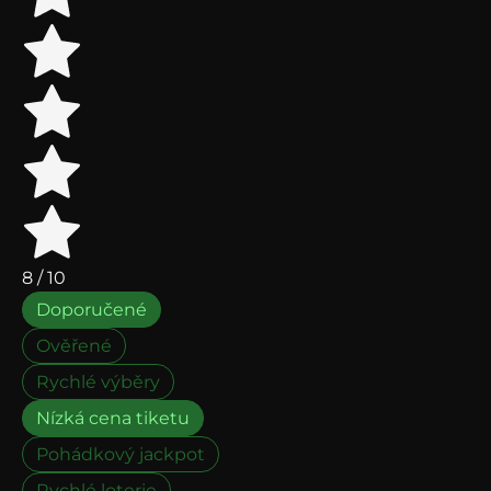
8
/ 10
Doporučené
Ověřené
Rychlé výběry
Nízká cena tiketu
Pohádkový jackpot
Rychlé loterie