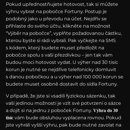
Pokud upřednostňujete hotovost, tak si můžete
výhru vybrat na pobočce Fortuny. Postup je
podobný jako u převodu na účet. Nejdřív se
přihlaste do svého účtu, klikněte na možnost
“Výběr na pobočce”, vyplňte požadovanou částku,
kterou byste si rádi vybrali. Pak vyčkejte na SMS
s kódem, který budete muset předložit na
pobočce spolu s vaší přezdívkou – jen tak vám
budou moci hotovost vydat. U výher nad 30 tisíc
korun je nutné se nejdříve telefonicky domluvit
s danou pobočkou a u výher nad 100 000 korun se
budete muset osobně dostavit do sídla Fortuny.
V případě, že jste si vsadili fyzickou sázenku, tak
vaší jedinou možností je vzít své potvrzení o sázce
a dojít si na jednu z poboček Fortuny.
Výhra do 30
vám bude obsluhou vyplacena rovnou. Pokud
tisíc
jste vyhráli vyšší výhru, pak bude nutné zavolat na