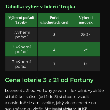
Tabulka výher v loterii Trojka
Výherní pořadí
Počet
Výherní
Trojky
uhodnutých čísel
násobek
1. výherní
3
250×
pořadí
2. výherní
2
5×
pořadí
3. výherní
1
1×
pořadí
Cena loterie 3 z 21 od Fortuny
Loterie 3 z 21 od Fortuny je velmi flexibilní. Vybíráte
si totiž kolik čísel (od 1 do 3) si chcete vsadit
a následně si sami zvolíte, jaký vklad chcete na
svou sázenku vložit.
,
Minimální sázka je 10 Kč