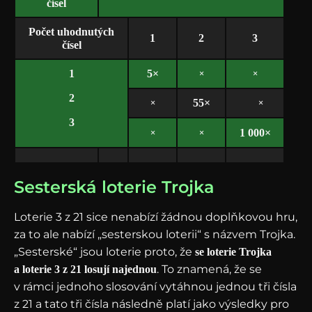
čísel
Počet uhodnutých
1
2
3
čísel
×
×
1
5×
2
×
×
55×
3
×
×
1 000×
Sesterská loterie Trojka
Loterie 3 z 21 sice nenabízí žádnou doplňkovou hru,
za to ale nabízí „sesterskou loterii“ s názvem Trojka.
„Sesterské“ jsou loterie proto, že
se loterie Trojka
. To znamená, že se
a loterie 3 z 21 losují najednou
v rámci jednoho slosování vytáhnou jednou tři čísla
z 21 a tato tři čísla následně platí jako výsledky pro