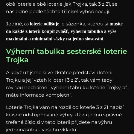
obě loterie a obě loterie, jak Trojka, tak 3 z 21, se
následně podle těchto tří čísel vyhodnocují.
Jediné,
je sázenka, kterou si
co loterie odlišuje
musíte
do každé z loterií koupit zvlášť, výherní tabulka a výše
.
maximální a minimální sázky na jedno slosování
Výherní tabulka sesterské loterie
Trojka
A když už jsme si ve zkratce představili loterii
Trojku a její vztah k loterii 3 z 21, tak vám tady
rovnou necháme i výherní tabulku loterie Trojky, ať
máte informace kompletní.
Loterie Trojka vám na rozdíl od loterie 3 z 21 nabízí
krásně odstupňované výhry. Už za jedno správně
trefené číslo si v této loterii přijdete na výhru
jednonásobku vašeho vkladu.