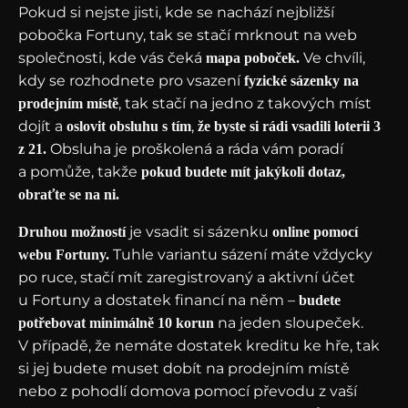
Pokud si nejste jisti, kde se nachází nejbližší
pobočka Fortuny, tak se stačí mrknout na web
společnosti, kde vás čeká
Ve chvíli,
mapa poboček.
kdy se rozhodnete pro vsazení
fyzické sázenky na
, tak stačí na jedno z takových míst
prodejním místě
dojít a
,
oslovit obsluhu s tím
že byste si rádi vsadili loterii 3
Obsluha je proškolená a ráda vám poradí
z 21.
a pomůže, takže
pokud budete mít jakýkoli dotaz,
obraťte se na ni.
je vsadit si sázenku
Druhou možností
online pomocí
Tuhle variantu sázení máte vždycky
webu Fortuny.
po ruce, stačí mít zaregistrovaný a aktivní účet
u Fortuny a dostatek financí na něm –
budete
na jeden sloupeček.
potřebovat minimálně 10 korun
V případě, že nemáte dostatek kreditu ke hře, tak
si jej budete muset dobít na prodejním místě
nebo z pohodlí domova pomocí převodu z vaší