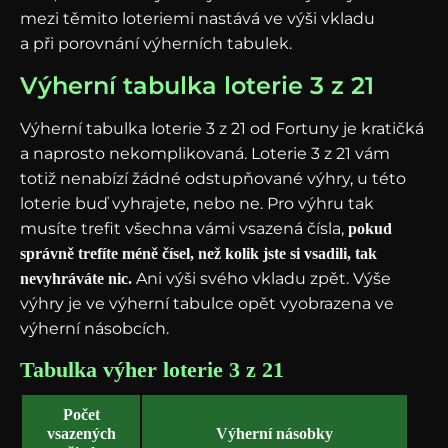
mezi těmito loteriemi nastává ve výši vkladu
a při porovnání výherních tabulek.
Výherní tabulka loterie 3 z 21
Výherní tabulka loterie 3 z 21 od Fortuny je kratičká
a naprosto nekomplikovaná. Loterie 3 z 21 vám
totiž nenabízí žádné odstupňované výhry, u této
loterie buď vyhrajete, nebo ne. Pro výhru tak
musíte trefit všechna vámi vsazená čísla,
pokud
správně trefíte méně čísel, než kolik jste si vsadili, tak
Ani výši svého vkladu zpět. Výše
nevyhráváte nic.
výhry je ve výherní tabulce opět vyobrazena ve
výherní násobcích.
Tabulka výher loterie 3 z 21
Počet
vsazených
Výherní násobky