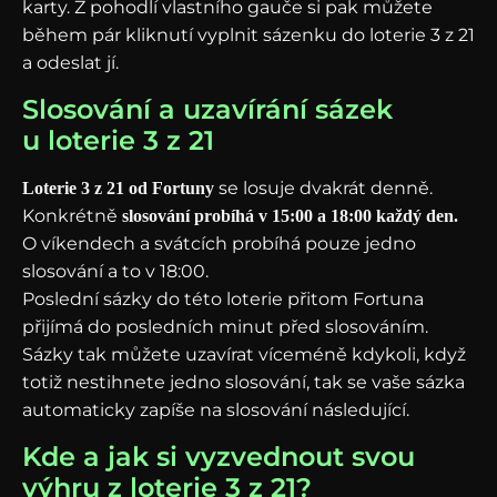
karty. Z pohodlí vlastního gauče si pak můžete
během pár kliknutí vyplnit sázenku do loterie 3 z 21
a odeslat jí.
Slosování a uzavírání sázek
u loterie 3 z 21
se losuje dvakrát denně.
Loterie 3 z 21 od Fortuny
Konkrétně
slosování probíhá v 15:00 a 18:00 každý den.
O víkendech a svátcích probíhá pouze jedno
slosování a to v 18:00.
Poslední sázky do této loterie přitom Fortuna
přijímá do posledních minut před slosováním.
Sázky tak můžete uzavírat víceméně kdykoli, když
totiž nestihnete jedno slosování, tak se vaše sázka
automaticky zapíše na slosování následující.
Kde a jak si vyzvednout svou
výhru z loterie 3 z 21?