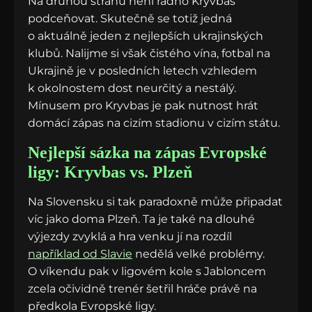
Na druhou stranu není radno Kryvbas
podceňovat. Skutečně se totiž jedná
o aktuálně jeden z nejlepších ukrajinských
klubů. Nalijme si však čistého vína, fotbal na
Ukrajině je v posledních letech vzhledem
k okolnostem dost neurčitý a nestálý.
Mínusem pro Kryvbas je pak nutnost hrát
domácí zápas na cizím stadionu v cizím státu.
Nejlepší sázka na zápas Evropské
ligy: Kryvbas vs. Plzeň
Na Slovensku si tak paradoxně může připadat
víc jako doma Plzeň. Ta je také na dlouhé
výjezdy zvyklá a hra venku jí na rozdíl
například od Slavie
nedělá velké problémy.
O víkendu pak v ligovém kole s Jabloncem
zcela očividně trenér šetřil hráče právě na
předkola Evropské ligy.