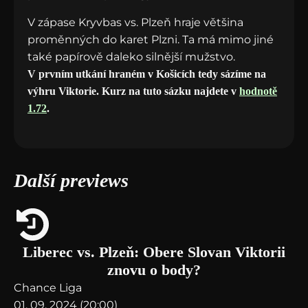
V zápase Kryvbas vs. Plzeň hraje většina
proměnných do karet Plzni. Ta má mimo jiné
také papírově daleko silnější mužstvo.
V prvním utkání hraném v Košicích tedy sázíme na
výhru Viktorie. Kurz na tuto sázku najdete v
hodnotě
1.72
.
Další previews
Liberec vs. Plzeň: Obere Slovan Viktorii
znovu o body?
Chance Liga
01. 09. 2024 (20:00)