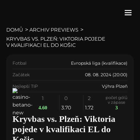
>
>
DOMŮ
ARCHIV PREVIEWS
KRYVBAS VS. PLZEŇ: VIKTORIA POJEDE
vs
V KVALIFIKACI EL DO KOŠIC
Kryvbas
Viktoria Plzeň
Fotbal
Evropská liga (kvalifikace)
Začátek
08. 08. 2024 (20:00)
Nejlepší TIP
Výhra Plzeň
počet gólů
1
0
2
v zápase
3.70
1.72
4.60
3
Kryvbas vs. Plzeň: Viktoria
pojede v kvalifikaci EL do
Košic