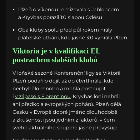
Plzeň o víkendu remizovala s Jabloncem
a Kryvbas porazil 1:0 slabou Oděsu
Oba kluby spolu před půl rokem hrály
přátelské utkání, kde jasně 3:0 vyhrála Plzeň
Viktoria je v kvalifikaci EL
postrachem slabších klubů
V loňské sezoně Konferenční ligy se Viktorii
Plzeň podařilo dojít až do čtvrtfinále, kde
nechybělo mnoho a mohla postoupit
i
v zápase s Fiorentinou
. Kryvbas loni nehrál
ani předkola evropských pohárů. Plzeň dělá
Česku v Evropě dobré jméno dlouhodobě
a zkušenosti jsou jedním z faktorů, v čem
svého aktuálního soupeře jasně převyšuje.