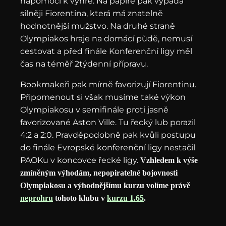
napomoci k výhře. Na papíře pak vypadá
silněji Fiorentina, která má znatelně
hodnotnější mužstvo. Na druhé straně
Olympiakos hraje na domácí půdě, nemusí
cestovat a před finále Konferenční ligy měl
čas na téměř 2týdenní přípravu.
Bookmakeři pak mírně favorizují Fiorentinu.
Připomenout si však musíme také výkon
Olympiakosu v semifinále proti jasně
favorizované Aston Ville. Tu řecký lub porazil
4:2 a 2:0. Pravděpodobně pak kvůli postupu
do finále Evropské konferenční ligy nestačil
PAOKu v koncovce řecké ligy.
Vzhledem k výše
zmíněným výhodám, nepopiratelné bojovnosti
Olympiakosu a výhodnějšímu kurzu volíme právě
neprohru
tohoto klubu v
kurzu 1.65
.