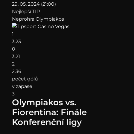
29. 05. 2024 (21:00)
Nejlepší TIP
Neprohra Olympiakos
1
3.23
0
3.21
2
2.36
počet gólů
v zápase
3
Olympiakos vs.
Fiorentina: Finále
Konferenční ligy