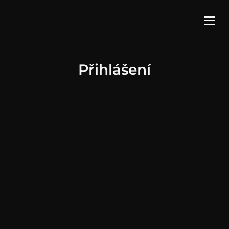
Přihlášení
Uživatelské jméno
*
Heslo
*
REGISTRACE