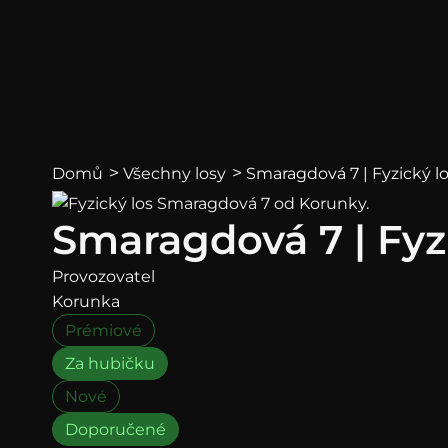
>
>
Smaragdová 7 | Fyzický l
Domů
Všechny losy
Smaragdová 7 | Fyz
Provozovatel
Korunka
Prémiové
Za hubičku
Nové
Doporučené