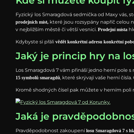
Kde si můžete koupit f
Fyzický los Smaragdová sedmička od Maxy vás, ste
které jsou rozsypány napříč celou
prodejních míst,
v nejbližším městě či větší vesnici.
hl
Prodejní místa
Kdybyste si přáli
vědět konkrétní adresu konkrétní pob
Jaký je princip hry na
Los Smaragdová 7 vám přináší jedno herní pole s 
, které skrývají vaše herní čísla
15 symbolů smaragdů
Kromě shodných čísel pak můžete v herním poli n
Jaká je pravděpodobnos
Pravděpodobnost zakoupení
losu Smaragdová 7 s hl