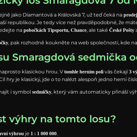
yzický los Smaragdová 7 od
jně jako Diamantová a Královská 7, už teď čeká na
prode
 naší republikou. Je tedy více než pravděpodobné, že m
edejte na
, ale také
pobočkách Tipsportu, Chance
České Pošty
, pak rozhodně koukněte na web společnosti, kde n
očky
 losu Smaragdová sedmička 
naprosto klasickou hrou. V
vás čekají
tomhle herním poli
3 v
. Cíl hry je klasický, jde o to nalézt alespoň jedno herní č
ajít i symbol
, který vám automaticky přináší vý
sedmičky
t výhry na tomto losu?
je
.
avní výhrou
1 : 1 000 000