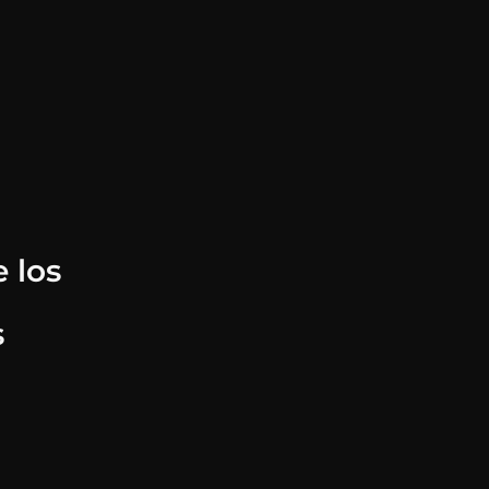
 los
s