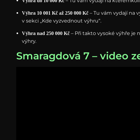
– Tu vám vydají na kterémkol
Výhra do 10 000 Kč
– Tu vám vydají na 
Výhra 10 001 Kč až 250 000 Kč
v sekci „Kde vyzvednout výhru“.
– Při takto vysoké výhře je 
Výhra nad 250 000 Kč
výhry.
Smaragdová 7 – video ze 