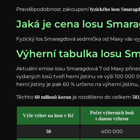
Pravděpodobnost zakoupení
fyzického losu Smaragd
Jaká je cena losu Smar
Fyzický los Smaragdová sedmička od Maxy vás vy
Výherní tabulka losu Sm
Aktuální emise losu Smaragdová 7 od Maxy přinesla
vydaných losů tvoří herní jistinu ve výši 100 00
herní jistiny je pak 60 % určeno na výherní jistinu
Těchto
je rozděleno do celkem
60 milionů korun
581
Počet výherních losů
Výše výher na losu v Kč
s danou výhrou
400 000
50