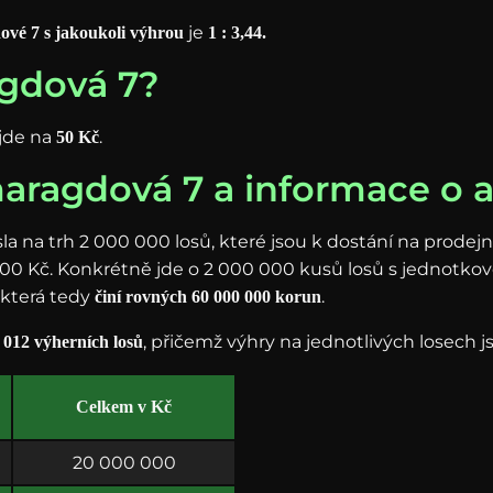
je
ové 7 s jakoukoli výhrou
1 : 3,44.
agdová 7?
jde na
.
50 Kč
aragdová 7 a informace o a
 na trh 2 000 000 losů, které jsou k dostání na prodejn
0 000 Kč. Konkrétně jde o 2 000 000 kusů losů s jednotko
, která tedy
.
činí rovných 60 000 000 korun
, přičemž výhry na jednotlivých losech js
 012 výherních losů
Celkem v Kč
20 000 000