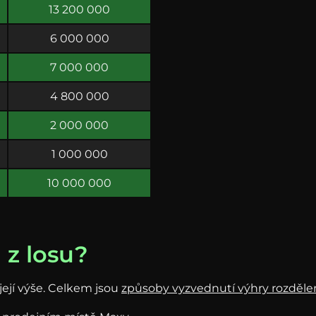
13 200 000
6 000 000
7 000 000
4 800 000
2 000 000
1 000 000
10 000 000
 z losu?
její výše. Celkem jsou
způsoby vyzvednutí výhry rozdělen