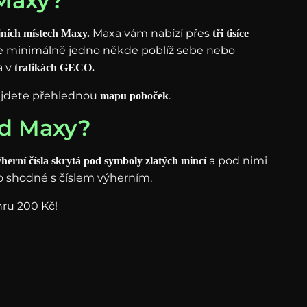
 Maxy?
Maxa vám nabízí přes
jních místech Maxy.
tři tisíce
áte minimálně jedno někde poblíž sebe nebo
a v
trafikách GECO.
ajdete přehlednou
.
mapu poboček
od Maxy?
a pod nimi
ýherní čísla skrytá pod
symboly zlatých mincí
íslo shodné s číslem výherním.
hru 200 Kč!