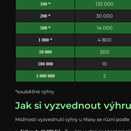
132 000
100 *
30 000
200 *
14 000
500 *
4 800
1 000 *
200
10 000
10
100 000
2
3 000 000
*souběžné výhry
Jak si vyzvednout výhru
Možnosti vyzvednutí výhry u Maxy se různí podle 