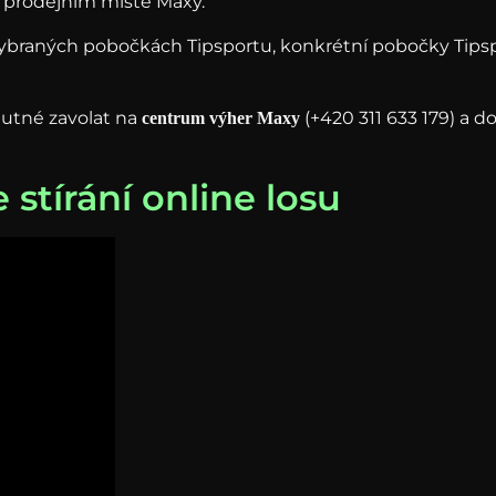
i prodejním místě Maxy.
vybraných pobočkách Tipsportu, konkrétní pobočky Tips
nutné zavolat na
(+420 311 633 179) a 
centrum výher Maxy
stírání online losu