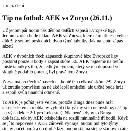
2 min. čtení
Tip na fotbal: AEK vs Zorya (26.11.)
Už jenom pár hodin nás dělí od dalších zápasů Evropské ligy.
Jedním z nich bude i klání
AEK vs Zorya
, které nám přinese velice
důležitý souboj posledních dvou týmů tabulky. Jak na tento zápas
sázet?
AEK v úvodních třech zápasech skupinové fáze Evropské ligy
posbíral pouze 3 body a zapsal skóre 5:6. AEK najdeme na třetím
místě tabulky s tím, že jediným týmem, který se mu doposud ve
skupině podařilo porazit, byl právě tým Zorya.
Zorya má po třech zápasech na kontě 0 a celkové skóre 2:9. Zorya
už ztratila pomyšlení na nějaké lepší umístění, ale určitě bude hrát
alespoň kvůli finanční odměně.
To AEK je pořád ještě ve hře, protože Braga dnes bude hrát
s Leicesterem a mohla by vyhrát (i když my si to nemyslíme, náš tip
na výsledek je 2:1 pro Leicester). Nicméně kdyby to Braga
dokázala, tak by AEK odskočila na rozdíl minimálně tří bodů. Když
se jí to nepovede a AEK zároveň vyhraje, budou mít tyto týmy
stejný počet bodů a do druhé fáze budou stát na stejné startovní čáře.