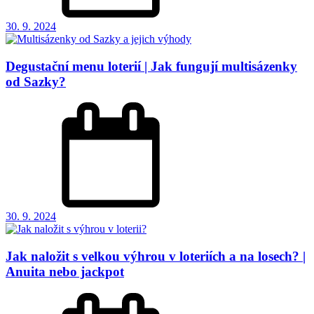
30. 9. 2024
Degustační menu loterií | Jak fungují multisázenky
od Sazky?
30. 9. 2024
Jak naložit s velkou výhrou v loteriích a na losech? |
Anuita nebo jackpot