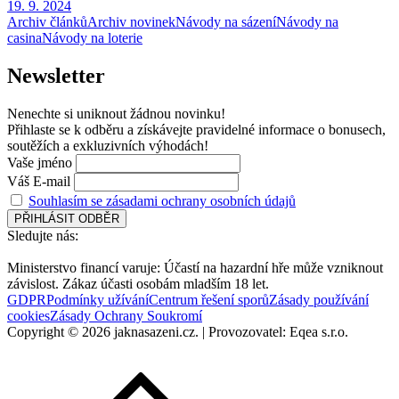
19. 9. 2024
Archiv článků
Archiv novinek
Návody na sázení
Návody na
casina
Návody na loterie
News
letter
Nenechte si uniknout žádnou novinku!
Přihlaste se k odběru a získávejte pravidelné informace o bonusech,
soutěžích a exkluzivních výhodách!
Vaše jméno
Váš E-mail
Souhlasím se zásadami ochrany osobních údajů
Sledujte nás:
Ministerstvo financí varuje: Účastí na hazardní hře může vzniknout
závislost. Zákaz účasti osobám mladším 18 let.
GDPR
Podmínky užívání
Centrum řešení sporů
Zásady používání
cookies
Zásady Ochrany Soukromí
Copyright © 2026 jaknasazeni.cz. | Provozovatel: Eqea s.r.o.