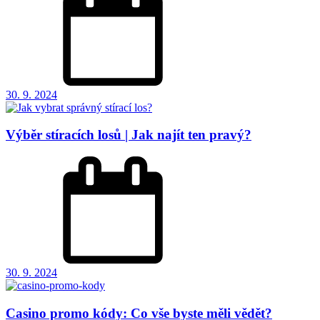
30. 9. 2024
Výběr stíracích losů | Jak najít ten pravý?
30. 9. 2024
Casino promo kódy: Co vše byste měli vědět?