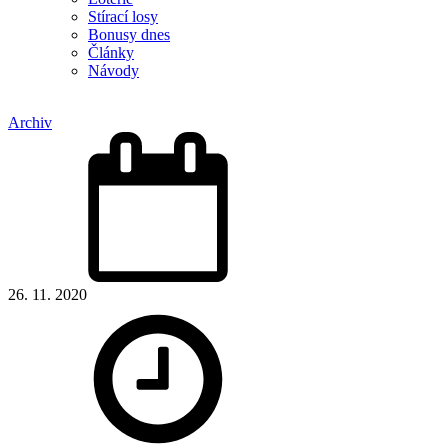
Stírací losy
Bonusy dnes
Články
Návody
Archiv
26. 11. 2020