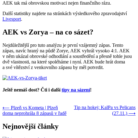
AEK tak má obrovskou motivaci nejen finančního rázu.
Další statistiky najdete na stránkách výsledkového zpravodajství
Livesport
.
AEK vs Zorya – na co sázet?
Nejdůležitější pro tuto analýzu je první vzájemný zápas. Tento
zápas, navíc hraný na půdě Zorye, AEK vyhrál vysoko 4:1. AEK
v něm ukázal obrovské odhodlání a soustředění a přesně tohle jsou
dvě vlastnosti, na které spoléháme i nyní. AEK bude hrát doma
a své vítězství z venkovního zápasu by měl potvrdit.
Ještě nemáš dost? Čti i další
tipy na sázení
!
Tip na hokej: KalPa vs Pelicans
⟵ Plzeň vs Kometa | Plzeň
doma neprohrála 8 zápasů v řadě
(27.11.) ⟶
Nejnovější články