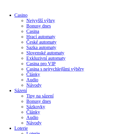
Casino
Nejvyšší výhry
Bonusy dnes
Casina
Hrací automaty
České automaty
Sazka automaty
Slovenské automaty
Exkluzivní automaty
Casina pro VIP
Casina s nejrychlejšími výběry
Články
Audio
Návody
Sázení
Tipy na sázení
Bonusy dnes
Sázkovky
Články
Audio
Návody
Loterie
Loterie