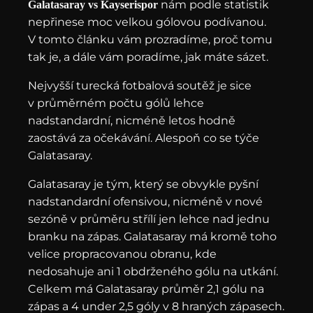
nám podle statistik
Galatasaray vs Kayserispor
nepřinese moc velkou gólovou podívanou.
V tomto článku vám prozradíme, proč tomu
tak je, a dále vám poradíme, jak máte sázet.
Nejvyšší turecká fotbalová soutěž je sice
v průměrném počtu gólů lehce
nadstandardní, nicméně letos hodně
zaostává za očekávání. Alespoň co se týče
Galatasaray.
Galatasaray je tým, který se obvykle pyšní
nadstandardní ofensivou, nicméně v nové
sezóně v průměru střílí jen lehce nad jednu
branku na zápas. Galatasaray má kromě toho
velice propracovanou obranu, kde
nedosahuje ani 1 obdrženého gólu na utkání.
Celkem má Galatasaray průměr 2,1 gólu na
zápas a 4 under 2,5 góly v 8 hraných zápasech.