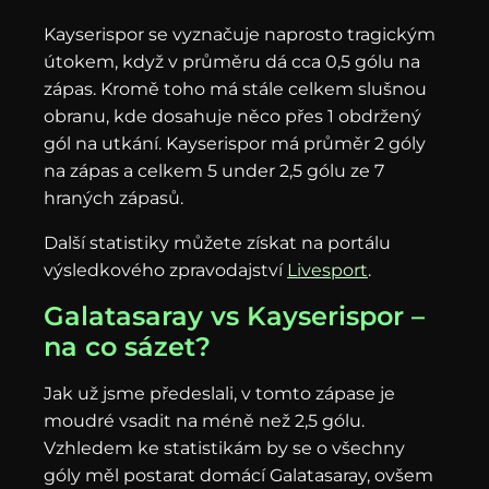
Kayserispor se vyznačuje naprosto tragickým
útokem, když v průměru dá cca 0,5 gólu na
zápas. Kromě toho má stále celkem slušnou
obranu, kde dosahuje něco přes 1 obdržený
gól na utkání. Kayserispor má průměr 2 góly
na zápas a celkem 5 under 2,5 gólu ze 7
hraných zápasů.
Další statistiky můžete získat na portálu
výsledkového zpravodajství
Livesport
.
Galatasaray vs Kayserispor –
na co sázet?
Jak už jsme předeslali, v tomto zápase je
moudré vsadit na méně než 2,5 gólu.
Vzhledem ke statistikám by se o všechny
góly měl postarat domácí Galatasaray, ovšem