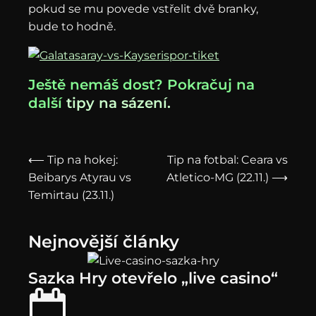
pokud se mu povede vstřelit dvě branky,
bude to hodně.
Ještě nemáš dost? Pokračuj na
další
tipy na sázení.
⟵ Tip na hokej:
Tip na fotbal: Ceara vs
Beibarys Atyrau vs
Atletico-MG (22.11.) ⟶
Temirtau (23.11.)
Nejnovější články
Sazka Hry otevřelo „live casino“