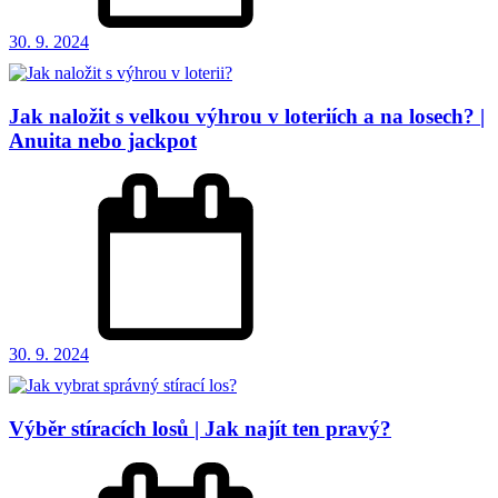
30. 9. 2024
Jak naložit s velkou výhrou v loteriích a na losech? |
Anuita nebo jackpot
30. 9. 2024
Výběr stíracích losů | Jak najít ten pravý?