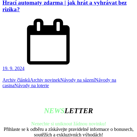
Hrací automaty zdarma | jak hrát a vyhrávat bez
rizika?
19. 9. 2024
Archiv článků
Archiv novinek
Návody na sázení
Návody na
casina
Návody na loterie
NEWS
LETTER
Nenechte si uniknout žádnou novinku!
Přihlaste se k odběru a získávejte pravidelné informace o bonusech,
soutěžích a exkluzivních výhodách!