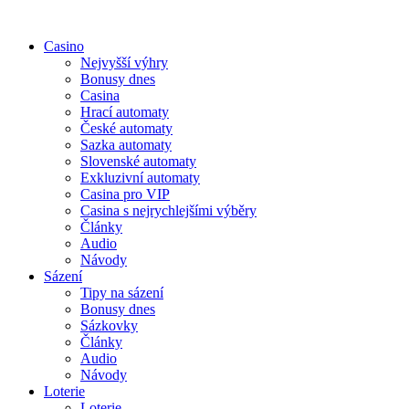
Casino
Nejvyšší výhry
Bonusy dnes
Casina
Hrací automaty
České automaty
Sazka automaty
Slovenské automaty
Exkluzivní automaty
Casina pro VIP
Casina s nejrychlejšími výběry
Články
Audio
Návody
Sázení
Tipy na sázení
Bonusy dnes
Sázkovky
Články
Audio
Návody
Loterie
Loterie