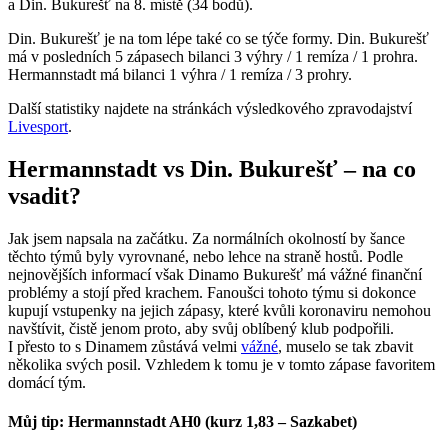
a Din. Bukurešť na 8. místě (34 bodů).
Din. Bukurešť je na tom lépe také co se týče formy. Din. Bukurešť
má v posledních 5 zápasech bilanci 3 výhry / 1 remíza / 1 prohra.
Hermannstadt má bilanci 1 výhra / 1 remíza / 3 prohry.
Další statistiky najdete na stránkách výsledkového zpravodajství
Livesport
.
Hermannstadt vs Din. Bukurešť – na co
vsadit?
Jak jsem napsala na začátku. Za normálních okolností by šance
těchto týmů byly vyrovnané, nebo lehce na straně hostů. Podle
nejnovějších informací však Dinamo Bukurešť má vážné finanční
problémy a stojí před krachem. Fanoušci tohoto týmu si dokonce
kupují vstupenky na jejich zápasy, které kvůli koronaviru nemohou
navštívit, čistě jenom proto, aby svůj oblíbený klub podpořili.
I přesto to s Dinamem zůstává velmi
vážné
, muselo se tak zbavit
několika svých posil. Vzhledem k tomu je v tomto zápase favoritem
domácí tým.
Můj tip: Hermannstadt AH0 (kurz 1,83 – Sazkabet)