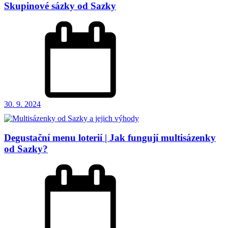
Skupinové sázky od Sazky
30. 9. 2024
Degustační menu loterií | Jak fungují multisázenky
od Sazky?