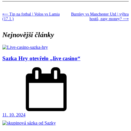
⟵ Tip na fotbal | Volos vs Lamia
Burnley vs Manchester Utd | výhra
(17.1.)
hostů, easy money? ⟶
Nejnovější články
Sazka Hry otevřelo „live casino“
11. 10. 2024