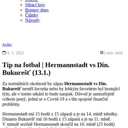
Stírací losy
Bonusy dnes
Články
Návody
Archiv
11. 1. 2021
2 min. čtení
Tip na fotbal | Hermannstadt vs Din.
Bukurešť (13.1.)
Za normálních okolností by zápas
Hermannstadt vs Din.
Bukurešť
neměl favorita nebo by lehkým favoritem byl hostující
tým, ale v tomto utkání to bude naopak. Důvod je samozřejmě
celkem jasný, jedná se o Covid-19 a s tím spojené finanční
problémy.
Hermannstadt má 15 bodů z 15 zápasů a je na 14. místě tabulky.
Dinamo Bukurešť má 16 bodů z 15 zápasů a je na 11. místě.
V minulé sezóně Hermannstadt skončil na 10. místě (25 bodů)