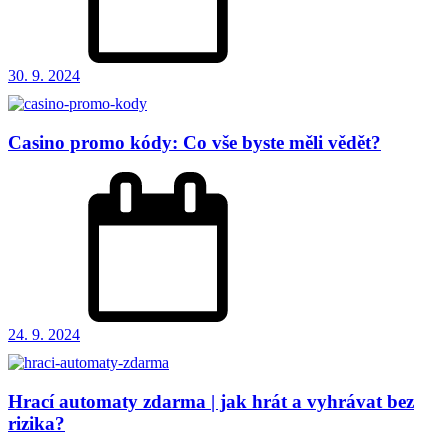
30. 9. 2024
Casino promo kódy: Co vše byste měli vědět?
24. 9. 2024
Hrací automaty zdarma | jak hrát a vyhrávat bez
rizika?