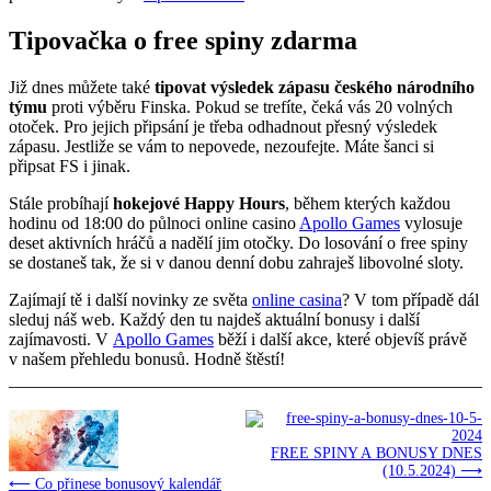
Tipovačka o free spiny zdarma
Již dnes můžete také
tipovat výsledek zápasu českého národního
týmu
proti výběru Finska. Pokud se trefíte, čeká vás 20 volných
otoček. Pro jejich připsání je třeba odhadnout přesný výsledek
zápasu. Jestliže se vám to nepovede, nezoufejte. Máte šanci si
připsat FS i jinak.
Stále probíhají
hokejové Happy Hours
, během kterých každou
hodinu od 18:00 do půlnoci online casino
Apollo Games
vylosuje
deset aktivních hráčů a nadělí jim otočky. Do losování o free spiny
se dostaneš tak, že si v danou denní dobu zahraješ libovolné sloty.
Zajímají tě i další novinky ze světa
online casina
? V tom případě dál
sleduj náš web. Každý den tu najdeš aktuální bonusy i další
zajímavosti. V
Apollo Games
běží i další akce, které objevíš právě
v našem přehledu bonusů. Hodně štěstí!
FREE SPINY A BONUSY DNES
(10.5.2024) ⟶
⟵ Co přinese bonusový kalendář