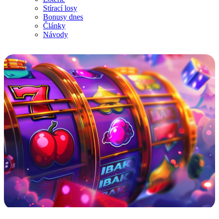
Stírací losy
Bonusy dnes
Články
Návody