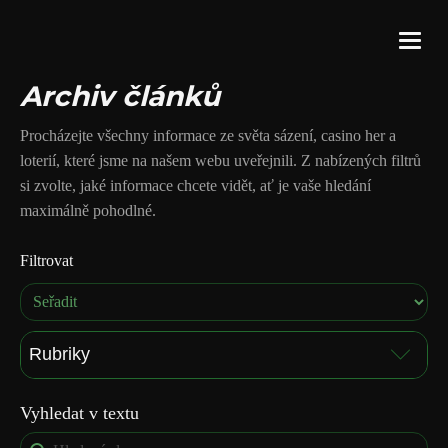
Archiv článků
Procházejte všechny informace ze světa sázení, casino her a
loterií, které jsme na našem webu uveřejnili. Z nabízených filtrů
si zvolte, jaké informace chcete vidět, ať je vaše hledání
maximálně pohodlné.
Filtrovat
Sort content
Rubriky
Casina
(253)
Vyhledat v textu
Archiv
(232)
Search content