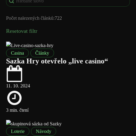
Sázení
(225)
Články
(161)
Počet nalezených článků:
722
Návody
(59)
Audio
(39)
Resetovat filtr
Loterie
(34)
Sázení podle sportu
(16)
Casina
Články
Strategie sázení
(13)
Sazka Hry otevřelo „live casino“
Psychologie sázení
(4)
Tipy na sázení
(1)
11. 10. 2024
3 min. čtení
Loterie
Návody