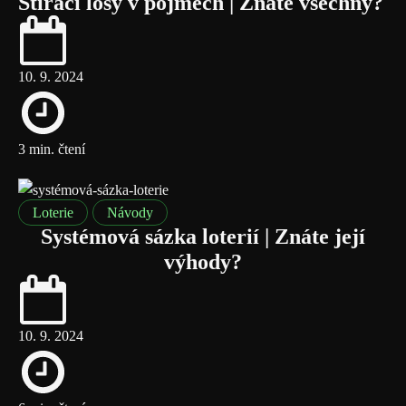
Stírací losy v pojmech | Znáte všechny?
10. 9. 2024
3 min. čtení
Loterie
Návody
Systémová sázka loterií | Znáte její
výhody?
10. 9. 2024