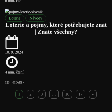
6 min. čtení
Loterie
Návody
Loterie a pojmy, které potřebujete znát
| Znáte všechny?
10. 9. 2024
4 min. čtení
1
2
3
…
61
Další »
1
2
3
…
16
17
»