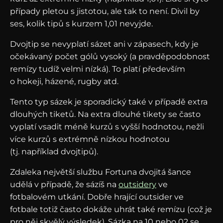
případy pletou s jistotou, ale tak to není. Divil by
ses, kolik tipů s kurzem 1,01 nevyjde.
Dvojtip se nevyplatí sázet ani v zápasech, kdy je
očekávaný počet gólů vysoký (a pravděpodobnost
remízy tudíž velmi nízká). To platí především
o hokeji, házené, rugby atd.
Tento typ sázek je sporadický také v případě extra
dlouhých tiketů. Na extra dlouhé tikety se často
vyplatí vsadit méně kurzů s vyšší hodnotou, nežli
více kurzů s extrémně nízkou hodnotou
(tj. například dvojtipů).
Zdaleka největší službu Fortuna dvojitá šance
udělá v případě, že sázíš na
outsidery
ve
fotbalovém utkání. Dobře hrající outsider ve
fotbale totiž často dokáže uhrát také remízu (což je
pro něj skvělý výsledek). Sázka na 10 nebo 02 se