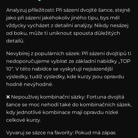
Analyzuj příležitosti: Při sázení dvojité šance, stejně
jako při sázení jakéhokoliv jiného tipu, bys měl
vždycky vycházet z detailní analýzy. Nikdy nesázej
od boku, může ti uniknout spousta důležitých
detailů.
Nevybírej z populárních sázek: Při sázení dvojtipů ti
nedoporučujeme vybírat ze základní nabídky „TOP
10“. V této nabídce se vyskytují nejsázenější
výsledky, tudíž výsledky, kde kurzy jsou opravdu
hodně nevýhodné.
❌ Nepoužívej kombinační sázky: Fortuna dvojitá
šance se moc nehodí také do kombinačních sázek,
kdy jednotlivé kombinace mají opravdu nízké
celkové kurzy.
Vyvaruj se sázce na favority: Pokud má zápas