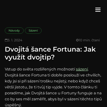
Návody
Sázení
3. 1. 2024
10 min. čtení
Dvojitá šance Fortuna: Jak
využít dvojtip?
Vstup do světa rozšířených možností
sázení
.
Dvojitá šance Fortuna ti dobře poslouží ve chvílích,
kdy jsi si při sázení trošku nejistý, nebo když chceš
větší jistotu, že ti tvůj tip vyjde. V tomto článku ti
poradíme, jak Dvojitá šance u Fortuny funguje a na
co by ses měl zaměřit, abys byl v sázení těchto tipů
úspěšný.