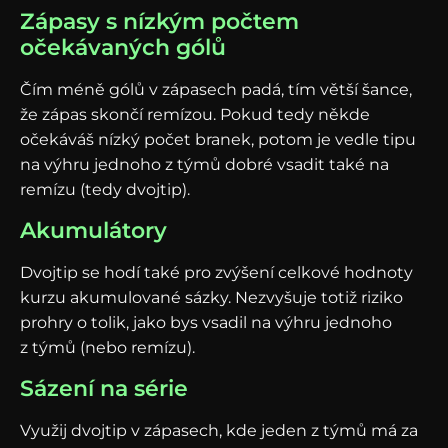
Zápasy s nízkým počtem
očekávaných gólů
Čím méně gólů v zápasech padá, tím větší šance,
že zápas skončí remízou. Pokud tedy někde
očekáváš nízký počet branek, potom je vedle tipu
na výhru jednoho z týmů dobré vsadit také na
remízu (tedy dvojtip).
Akumulátory
Dvojtip se hodí také pro zvýšení celkové hodnoty
kurzu akumulované sázky. Nezvyšuje totiž riziko
prohry o tolik, jako bys vsadil na výhru jednoho
z týmů (nebo remízu).
Sázení na série
Využij dvojtip v zápasech, kde jeden z týmů má za