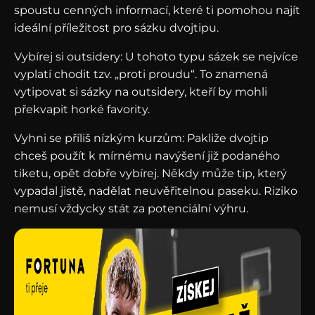
spoustu cenných informací, které ti pomohou najít
ideální příležitost pro sázku dvojtipu.
Vybírej si outsidery: U tohoto typu sázek se nejvíce
vyplatí chodit tzv. „proti proudu“. To znamená
vytipovat si sázky na outsidery, kteří by mohli
překvapit horké favority.
Vyhni se příliš nízkým kurzům: Pakliže dvojtip
chceš použít k mírnému navýšení již podaného
tiketu, opět dobře vybírej. Někdy může tip, který
vypadal jistě, nadělat neuvěřitelnou paseku. Riziko
nemusí vždycky stát za potenciální výhru.