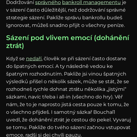
Dodržování
správného
bankroll managementu
je
v sázení často důležitější, než dodržování správné
strategie sázení. Pakliže správu bankrollu budeš
ignorovat, můžeš snadno přijít o všechny peníze.
Sázení pod vlivem emocí (dohánění
ztrát)
Když se
nedaří
, člověk se při sázení často dostane
do špatných emocí. A ty následně vedou ke
špatným rozhodnutím. Pakliže jsi vinou špatných
výsledků přišel o několik sázek, může se stát, že se
rozhodneš rychle dohnat ztrátu několika „jistými“
sázkami, navíc třeba i all-in (všechno do hry). Věř
nám, že to je naprosto jistá cesta pouze k tomu, že
o všechno přijdeš. I samotný sázkař Bouchal1
uvedl, že dohánění ztrát je cestou do pekel. Vyvaruj
se tomu. Pakliže do tvého sázení začnou vstupovat
emoce, radši si dej chvíli pauzu.