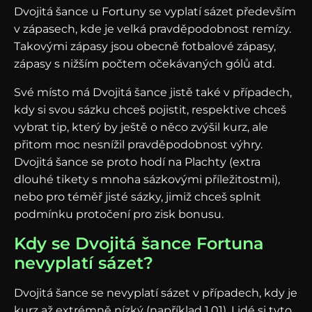
Dvojitá šance u Fortuny se vyplatí sázet především
v zápasech, kde je velká pravděpodobnost remízy.
Takovými zápasy jsou obecně fotbalové zápasy,
zápasy s nižším počtem očekávaných gólů atd.
Své místo má Dvojitá šance jistě také v případech,
kdy si svou sázku chceš pojistit, respektive chceš
vybrat tip, který by ještě o něco zvýšil kurz, ale
přitom moc nesnížil pravděpodobnost výhry.
Dvojitá šance se proto hodí na Plachty (extra
dlouhé tikety s mnoha sázkovými příležitostmi),
nebo pro téměř jisté sázky, jimiž chceš splnit
podmínku protočení pro zisk bonusu.
Kdy se Dvojitá šance Fortuna
nevyplatí sázet?
Dvojitá šance se nevyplatí sázet v případech, kdy je
kurz až extrémně nízký (například 1,01). Lidé si tyto