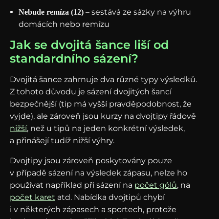
– sestává ze sázky na výhru
Nebude remíza (12)
domácích nebo remízu
Jak se dvojitá šance liší od
standardního sázení?
Dvojitá šance zahrnuje dva různé typy výsledků.
Z tohoto důvodu je sázení dvojitých šancí
bezpečnější (tip má vyšší pravděpodobnost, že
vyjde), ale zároveň jsou kurzy na dvojtipy řádově
nižší
, než u tipů na jeden konkrétní výsledek,
a přinášejí tudíž nižší výhry.
Dvojtipy jsou zároveň poskytovány pouze
v případě sázení na výsledek zápasu, nelze ho
používat například při sázení na
počet gólů
, na
počet karet
atd. Nabídka dvojtipů chybí
i v některých zápasech a sportech, protože