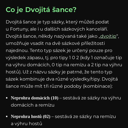
Co je Dvojitá šance?
Dvojitá šance je typ sázky, který můžeš podat
u Fortuny, ale i u dalších sázkových kanceláří.
Dvojitá šance, někdy nazývaná také jako „
dvojtip
“,
umožňuje vsadit na dvě sázkové příležitosti
najednou. Tento typ sázek je určený pouze pro
výsledek zápasu, tj. pro tipy 1 0 2 (kdy 1 označuje tip
na výhru domácích, 0 tip na remízu a 2 tip na výhru
hostů). Už z názvu sázky je patrné, že tento typ
sázek kombinuje dva různé výsledky/tipy. Dvojitá
šance může mít tři různé podoby (kombinace):
– sestává ze sázky na výhru
Neprohra domácích (10)
domácích a remízu
– sestává ze sázky na remízu
Neprohra hostů (02)
a výhru hostů