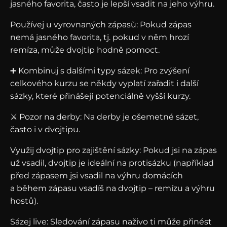
jasného favorita, často je lepší vsadit na jeho výhru.
Používej u vyrovnaných zápasů: Pokud zápas
nemá jasného favorita, tj. pokud v něm hrozí
remíza, může dvojtip hodně pomoct.
➕ Kombinuj s dalšími typy sázek: Pro zvýšení
celkového kurzu se někdy vyplatí zařadit i další
sázky, které přinášejí potenciálně vyšší kurzy.
⚔️ Pozor na derby: Na derby je ošemetné sázet,
často i v dvojtipu.
Využij dvojtip pro zajištění sázky: Pokud jsi na zápas
už vsadil, dvojtip je ideální na protisázku (například
před zápasem jsi vsadil na výhru domácích
a během zápasu vsadíš na dvojtip – remízu a výhru
hostů).
Sázej live: Sledování zápasu naživo ti může přinést