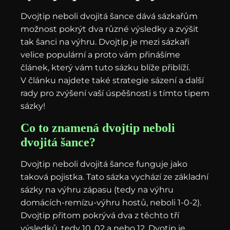
Dvojtip neboli dvojitá šance dává sázkařům
možnost pokrýt dva různé výsledky a zvýšit
tak šanci na výhru. Dvojtip je mezi sázkaři
velice populární a proto vám přinášíme
článek, který vám tuto sázku blíže přiblíží.
V článku najdete také strategie sázení a další
rady pro zvýšení vaší úspěšnosti s tímto tipem
sázky!
Co to znamená dvojtip neboli
dvojitá šance?
Dvojtip neboli dvojitá šance funguje jako
taková pojistka. Tato sázka vychází ze základní
sázky na výhru zápasu (tedy na výhru
domácích-remízu-výhru hostů, neboli 1-0-2).
Dvojtip přitom pokrývá dva z těchto tří
výsledků, tedy 10, 02 a nebo 12. Dvotip je