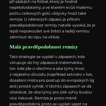
při sázkách na fotbal, který je hodně
nepředvídatelný, a ve kterém kvůli malému
počtu celkových gólů vždycky hrozí také
remíza. U některých zápasů je přitom
pravděpodobnost remízy natolik vysoká, že je
lepší nepokoušet své štěstí a raději remízu
zahrnout do tipu na vítěze.
Malá pravděpodobnost remízy
Tato strategie se vyplatí v zápasech, kde
vstupuje do hry zápasová matematika,
tzn. kde jde o všechno a oba týmy musí
z nějakého důvodu (například setrvání v lize,
dosažení místa pro postup do evropských lig
atd.) prostě vyhrát. V těchto zápasech se dá
očekávat, že oba týmy pro zisk výhry budou
více riskovat. Remíza je proto méně
pravděpodobná, proto se vyplatí sázet na