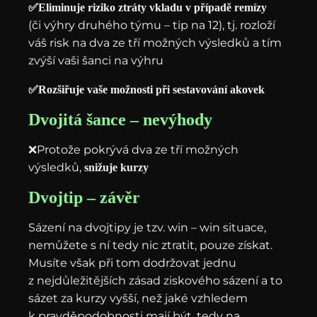
✅Eliminuje riziko ztráty vkladu v případě remízy
(či výhry druhého týmu – tip na 12), tj. rozloží
váš risk na dva ze tří možných výsledků a tím
zvýší vaši šanci na výhru
✅Rozšiřuje vaše možnosti při sestavování akovek
Dvojitá šance – nevýhody
❌Protože pokrývá dva ze tří možných
výsledků,
snižuje kurzy
Dvojtip – závěr
Sázení na dvojtipy je tzv. win – win situace,
nemůžete s ní tedy nic ztratit, pouze získat.
Musíte však při tom dodržovat jednu
z nejdůležitějších zásad ziskového sázení a to
sázet za kurzy vyšší, než jaké vzhledem
k pravděpodobnosti mají být, tedy na