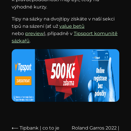
výhodné kurzy.
Tipy na sázky na dvojtipy získáte v naší sekci
tipů na sázení (ať už
value betů
nebo
preview
), případně v
Tipsport komunitě
sázkařů
.
⟵ Tipbank | co to je
Roland Garros 2022 |