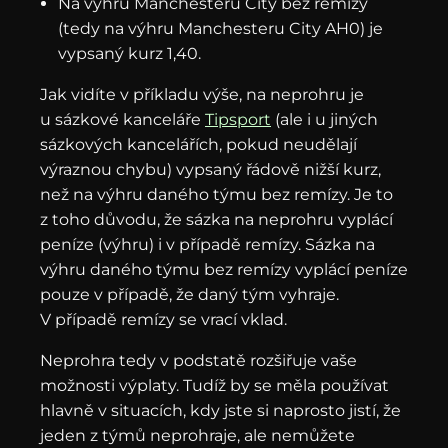
Na výhru Manchesteru City bez remízy
(tedy na výhru Manchesteru City AH0) je
vypsaný kurz 1,40.
Jak vidíte v příkladu výše, na neprohru je
u sázkové kanceláře
Tipsport
(ale i u jiných
sázkových kancelářích, pokud neudělají
výraznou chybu) vypsaný řádově nižší kurz,
než na výhru daného týmu bez remízy. Je to
z toho důvodu, že sázka na neprohru vyplácí
peníze (výhru) i v případě remízy. Sázka na
výhru daného týmu bez remízy vyplácí peníze
pouze v případě, že daný tým vyhraje.
V případě remízy se vrací vklad.
Neprohra tedy v podstatě rozšiřuje vaše
možnosti výplaty. Tudíž by se měla používat
hlavně v situacích, kdy jste si naprosto jistí, že
jeden z týmů neprohraje, ale nemůžete