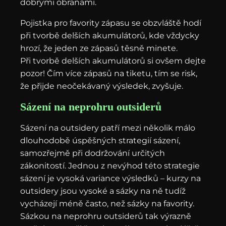
dobrými obranami.
Pojistka pro favority zápasu se obzvláště hodí
při tvorbě delších akumulátorů, kde vždycky
hrozí, že jeden ze zápasů těsně minete.
Při tvorbě delších akumulátorů si ovšem dejte
pozor! Čím více zápasů na tiketu, tím se risk,
že přijde neočekávaný výsledek, zvyšuje.
Sázení na neprohru outsiderů
Sázení na outsidery patří mezi několik málo
dlouhodobě úspěšných strategií sázení,
samozřejmě při dodržování určitých
zákonitostí. Jednou z nevýhod této strategie
sázení je vysoká variance výsledků – kurzy na
outsidery jsou vysoké a sázky na ně tudíž
vycházejí méně často, než sázky na favority.
Sázkou na neprohru outsiderů tak výrazně