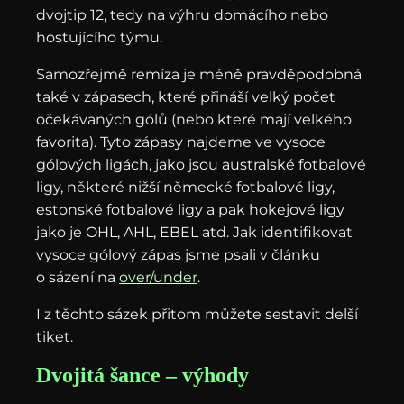
dvojtip 12, tedy na výhru domácího nebo
hostujícího týmu.
Samozřejmě remíza je méně pravděpodobná
také v zápasech, které přináší velký počet
očekávaných gólů (nebo které mají velkého
favorita). Tyto zápasy najdeme ve vysoce
gólových ligách, jako jsou australské fotbalové
ligy, některé nižší německé fotbalové ligy,
estonské fotbalové ligy a pak hokejové ligy
jako je OHL, AHL, EBEL atd. Jak identifikovat
vysoce gólový zápas jsme psali v článku
o sázení na
over/under
.
I z těchto sázek přitom můžete sestavit delší
tiket.
Dvojitá šance – výhody