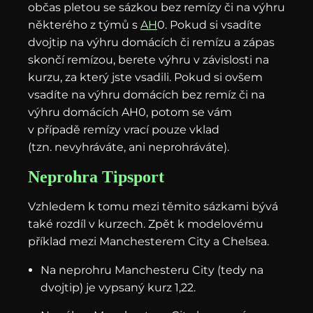
občas pletou se sázkou bez remízy či na výhru
některého z týmů s
AH
0. Pokud si vsadíte
dvojtip na výhru domácích či remízu a zápas
skončí remízou, berete výhru v závislosti na
kurzu, za který jste vsadili. Pokud si ovšem
vsadíte na výhru domácích bez remíz či na
výhru domácích AH0, potom se vám
v případě remízy vrací pouze vklad
(tzn. nevyhráváte, ani neprohráváte).
Neprohra Tipsport
Vzhledem k tomu mezi těmito sázkami bývá
také rozdíl v kurzech. Zpět k modelovému
příklad mezi Manchesterem City a Chelsea.
Na neprohru Manchesteru City (tedy na
dvojtip) je vypsaný kurz 1,22.