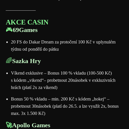
——————–
AKCE CASIN
🎮
69Games
20 FS do Dakar Dream za protočení 100 Kč v uplynulém
týdnu od pondělí do pátku
🌈
Sazka Hry
Víkend exklusive – Bonus 100 % vkladu (100-500 Kč)
s kódem „vikend“– probetnout 20násobek v exkluzivních
hrách (platí 2x za víkend)
Bonus 50 % vkladu – min. 200 Kč s kódem „hokej“ –
probetnout 30násobek (platí do 26.5. a lze využít 2x, bonus
max. 3x 1.500 Kč)
🚀
Apollo Games