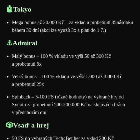
🤖
Tokyo
Mega bonus až 20.000 Kč – za vklad a probetnutí 35násobku
během 30 dní (akci lze využít 3x a platí do 1.7.)
⚓
Admiral
Malý bonus – 100 % vkladu ve výši 50 až 300 Kč
a probetnutí 5x
Velký bonus – 100 % vkladu ve výši 1.000 až 3.000 Kč
a probetnutí 25x
Spinback – 5-100 FS (různé hodnoty) na vybrané hry od
Synotu za probetnutí 500-200.000 Kč na slotových hrách
v předchozím dni
🎲
Vsaď a hrej
50 FS do vybraných Tech4Bet her za vklad 200 Kč