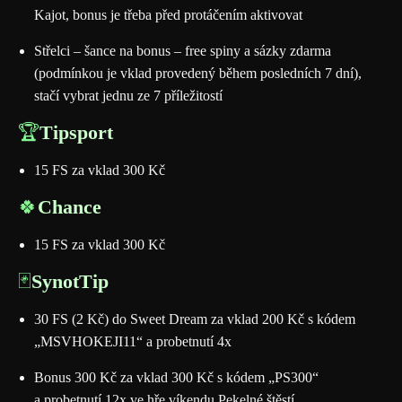
Kajot, bonus je třeba před protáčením aktivovat
Střelci – šance na bonus – free spiny a sázky zdarma
(podmínkou je vklad provedený během posledních 7 dní),
stačí vybrat jednu ze 7 příležitostí
🏆
Tipsport
15 FS za vklad 300 Kč
🍀
Chance
15 FS za vklad 300 Kč
🃏
SynotTip
30 FS (2 Kč) do Sweet Dream za vklad 200 Kč s kódem
„MSVHOKEJI11“ a probetnutí 4x
Bonus 300 Kč za vklad 300 Kč s kódem „PS300“
a probetnutí 12x ve hře víkendu Pekelné štěstí