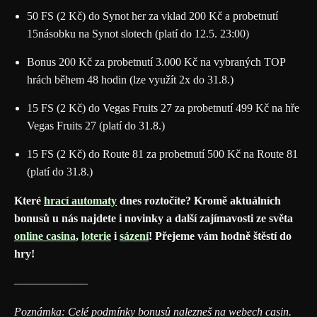
50 FS (2 Kč) do Synot her za vklad 200 Kč a probetnutí
15násobku na Synot slotech (platí do 12.5. 23:00)
Bonus 200 Kč za probetnutí 3.000 Kč na vybraných TOP
hrách během 48 hodin (lze využít 2x do 31.8.)
15 FS (2 Kč) do Vegas Fruits 27 za probetnutí 499 Kč na hře
Vegas Fruits 27 (platí do 31.8.)
15 FS (2 Kč) do Route 81 za probetnutí 500 Kč na Route 81
(platí do 31.8.)
Které
hrací automaty
dnes roztočíte? Kromě aktuálních
bonusů u nás najdete i novinky a další zajímavosti ze světa
online casina
,
loterie
i
sázení
! Přejeme vám hodně štěstí do
hry!
——————–
Poznámka: Celé podmínky bonusů nalezneš na webech casin.