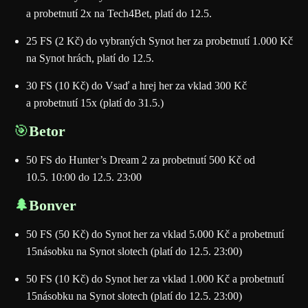
a probetnutí 2x na Tech4Bet, platí do 12.5.
25 FS (2 Kč) do vybraných Synot her za probetnutí 1.000 Kč
na Synot hrách, platí do 12.5.
30 FS (10 Kč) do Vsaď a hrej her za vklad 300 Kč
a probetnutí 15x (platí do 31.5.)
🎯
Betor
50 FS do Hunter’s Dream 2 za probetnutí 500 Kč od
10.5. 10:00 do 12.5. 23:00
🌲
Bonver
50 FS (50 Kč) do Synot her za vklad 5.000 Kč a probetnutí
15násobku na Synot slotech (platí do 12.5. 23:00)
50 FS (10 Kč) do Synot her za vklad 1.000 Kč a probetnutí
15násobku na Synot slotech (platí do 12.5. 23:00)