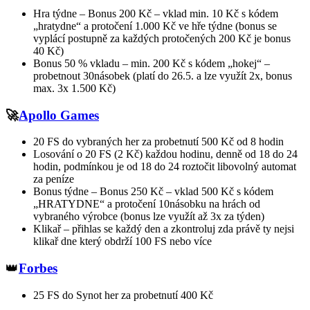
Hra týdne – Bonus 200 Kč – vklad min. 10 Kč s kódem
„hratydne“ a protočení 1.000 Kč ve hře týdne (bonus se
vyplácí postupně za každých protočených 200 Kč je bonus
40 Kč)
Bonus 50 % vkladu – min. 200 Kč s kódem „hokej“ –
probetnout 30násobek (platí do 26.5. a lze využít 2x, bonus
max. 3x 1.500 Kč)
🚀
Apollo Games
20 FS do vybraných her za probetnutí 500 Kč od 8 hodin
Losování o 20 FS (2 Kč) každou hodinu, denně od 18 do 24
hodin, podmínkou je od 18 do 24 roztočit libovolný automat
za peníze
Bonus týdne – Bonus 250 Kč – vklad 500 Kč s kódem
„HRATYDNE“ a protočení 10násobku na hrách od
vybraného výrobce (bonus lze využít až 3x za týden)
Klikař – přihlas se každý den a zkontroluj zda právě ty nejsi
klikař dne který obdrží 100 FS nebo více
👑
Forbes
25 FS do Synot her za probetnutí 400 Kč