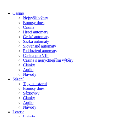
Casino
Nejvyšší výhry
Bonusy dnes
Casina
Hrací automaty
České automaty
Sazka automaty
Slovenské automaty
Exkluzivní automaty
Casina pro VIP
Casina s nejrychlejšími výběry
Články
Audio
Návody
Sázení
Tipy na sázení
Bonusy dnes
Sázkovky
Články
Audio
Návody
Loterie
Loterie