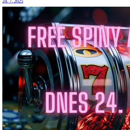
24. 7. 2025