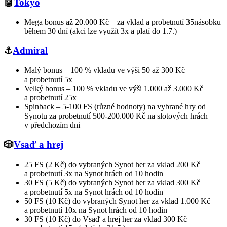
🤖
Tokyo
Mega bonus až 20.000 Kč – za vklad a probetnutí 35násobku
během 30 dní (akci lze využít 3x a platí do 1.7.)
⚓
Admiral
Malý bonus – 100 % vkladu ve výši 50 až 300 Kč
a probetnutí 5x
Velký bonus – 100 % vkladu ve výši 1.000 až 3.000 Kč
a probetnutí 25x
Spinback – 5-100 FS (různé hodnoty) na vybrané hry od
Synotu za probetnutí 500-200.000 Kč na slotových hrách
v předchozím dni
🎲
Vsaď a hrej
25 FS (2 Kč) do vybraných Synot her za vklad 200 Kč
a probetnutí 3x na Synot hrách od 10 hodin
30 FS (5 Kč) do vybraných Synot her za vklad 300 Kč
a probetnutí 5x na Synot hrách od 10 hodin
50 FS (10 Kč) do vybraných Synot her za vklad 1.000 Kč
a probetnutí 10x na Synot hrách od 10 hodin
30 FS (10 Kč) do Vsaď a hrej her za vklad 300 Kč