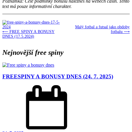
Poznámka: Celé podmínky bonusů nalezneš na webech casin. Tento
text má pouze informativní charakter.
Malý fotbal a futsal jako obdoby
⟵ FREE SPINY A BONUSY
fotbalu ⟶
DNES (17.5.2024)
Nejnovější free spiny
FREESPINY A BONUSY DNES (24. 7. 2025)