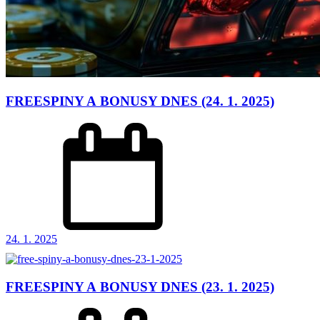
FREESPINY A BONUSY DNES (24. 1. 2025)
24. 1. 2025
FREESPINY A BONUSY DNES (23. 1. 2025)