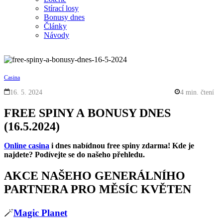
Stírací losy
Bonusy dnes
Články
Návody
Casina
16. 5. 2024
4 min. čtení
FREE SPINY A BONUSY DNES
(16.5.2024)
Online casina
i dnes nabídnou free spiny zdarma! Kde je
najdete? Podívejte se do našeho přehledu.
AKCE NAŠEHO GENERÁLNÍHO
PARTNERA PRO MĚSÍC KVĚTEN
🪄
Magic Planet