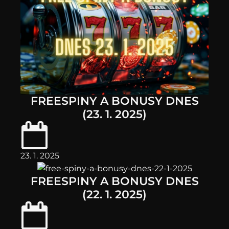
FREESPINY A BONUSY DNES
(23. 1. 2025)
23. 1. 2025
FREESPINY A BONUSY DNES
(22. 1. 2025)