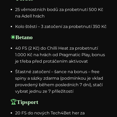
25 věrnostních bodů za probetnutí 500 Kč
na Adell hrách
Kolo štěstí – 3 zatočení za probetnutí 350 Kč
✴️
Betano
40 FS (2 Kč) do Chilli Heat za probetnutí
1.000 Kč na hrách od Pragmatic Play, bonus
je třeba před protáčením aktivovat
Šťastné zatočení – šance na bonus – free
spiny a sázky zdarma (podmínkou je vklad
provedený během posledních 7 dní), stačí
vybrat jednu ze 7 příležitostí
🏆
Tipsport
20 FS do nových Tech4Bet her za