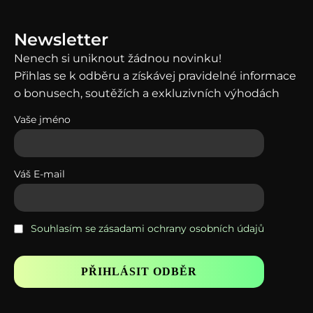
News
letter
Nenech si uniknout žádnou novinku!
Přihlas se k odběru a získávej pravidelné informace
o bonusech, soutěžích a exkluzivních výhodách
Vaše jméno
Váš E-mail
Souhlasím se zásadami ochrany osobních údajů