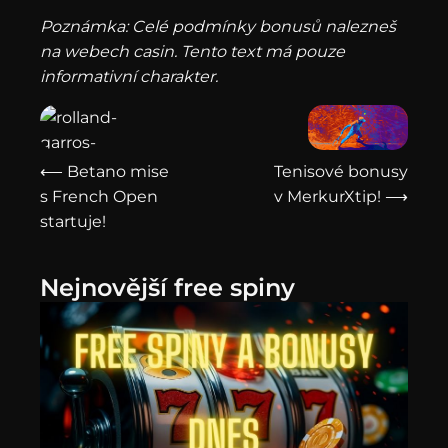
Poznámka: Celé podmínky bonusů nalezneš
na webech casin. Tento text má pouze
informativní charakter.
⟵ Betano mise
Tenisové bonusy
s French Open
v MerkurXtip! ⟶
startuje!
Nejnovější free spiny