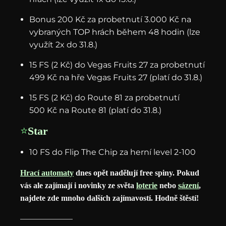
Bonus 200 Kč za probetnutí 3.000 Kč na
vybraných TOP hrách během 48 hodin (lze
využít 2x do 31.8.)
15 FS (2 Kč) do Vegas Fruits 27 za probetnutí
499 Kč na hře Vegas Fruits 27 (platí do 31.8.)
15 FS (2 Kč) do Route 81 za probetnutí
500 Kč na Route 81 (platí do 31.8.)
⭐️
Star
10 FS do Flip The Chip za herní level 2-100
Hrací automaty
dnes opět nadělují free spiny. Pokud
vás ale zajímají i novinky ze světa
loterie
nebo
sázení
,
najdete zde mnoho dalších zajímavostí. Hodně štěstí!
——————–