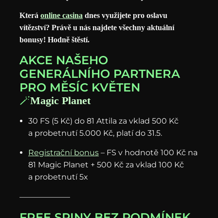
Která
online casina
dnes využijete pro oslavu
vítězství? Právě u nás najdete všechny aktuální
bonusy! Hodně štěstí.
AKCE NAŠEHO
GENERÁLNÍHO PARTNERA
PRO MĚSÍC KVĚTEN
🪄
Magic Planet
30 FS (5 Kč) do 81 Attila za vklad 500 Kč
a probetnutí 5.000 Kč, platí do 31.5.
Registrační bonus
– FS v hodnotě 100 Kč na
81 Magic Planet + 500 Kč za vklad 100 Kč
a probetnutí 5x
——————–
FREE SPINY BEZ PODMÍNEK