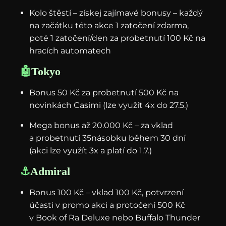
Kolo štěstí – získej zajímavé bonusy – každý
na začátku této akce 1 zatočení zdarma,
poté 1 zatočení/den za probetnutí 100 Kč na
hracích automatech
🤖
Tokyo
Bonus 50 Kč za probetnutí 500 Kč na
novinkách Casimi (lze využít 4x do 27.5.)
Mega bonus až 20.000 Kč – za vklad
a probetnutí 35násobku během 30 dní
(akci lze využít 3x a platí do 1.7.)
⚓
Admiral
Bonus 100 Kč – vklad 100 Kč, potvrzení
účasti v promo akci a protočení 500 Kč
v Book of Ra Deluxe nebo Buffalo Thunder