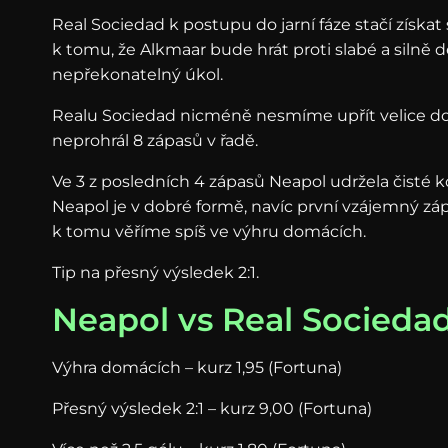
Real Sociedad k postupu do jarní fáze stačí získ
k tomu, že Alkmaar bude hrát proti slabé a silně 
nepřekonatelný úkol.
Realu Sociedad nicméně nesmíme upřít velice d
neprohrál 8 zápasů v řadě.
Ve 3 z posledních 4 zápasů Neapol udržela čisté k
Neapol je v dobré formě, navíc první vzájemný z
k tomu věříme spíš ve výhru domácích.
Tip na přesný výsledek 2:1.
Neapol vs Real Sociedad
Výhra domácích – kurz 1,95 (Fortuna)
Přesný výsledek 2:1 – kurz 9,00 (Fortuna)