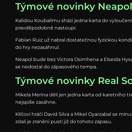
Týmové novinky Neapo
Kalidou Koubalimu shází jedna karta do vyloučení,
pravděpodobně nastoupí.
Fabian Ruiz už nabral dostatečnou fyzickou kondici
do hry nezasáhnul.
Neapol bude bez Victora Osimhena a Elseida Hysaje
se nedostal do zápasového tempa.
Týmové novinky Real S
Mikela Merina dělí jen jedna karta od karetního tre
nejspíše zasáhne.
Klíčoví hráči David Silva a Mikel Oyarzabal se minu
zdali je zranění pustí již do tohoto zápasu.