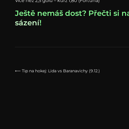
Více než 2,5 gólu – kurz 1,80 (Fortuna)
Ještě nemáš dost? Přečti si n
sázení
!
⟵ Tip na hokej: Lida vs Baranavichy (9.12.)