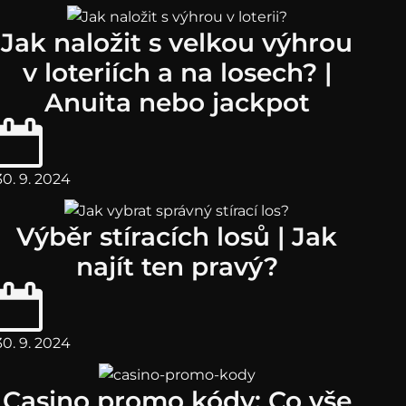
Jak naložit s velkou výhrou
v loteriích a na losech? |
Anuita nebo jackpot
30. 9. 2024
Výběr stíracích losů | Jak
najít ten pravý?
30. 9. 2024
Casino promo kódy: Co vše