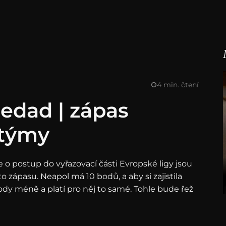
4 min. čtení
iedad | zápas
 týmy
e o postup do vyřazovací části Evropské ligy jsou
to zápasu. Neapol má 10 bodů, a aby si zajistila
ody méně a platí pro něj to samé. Tohle bude řež