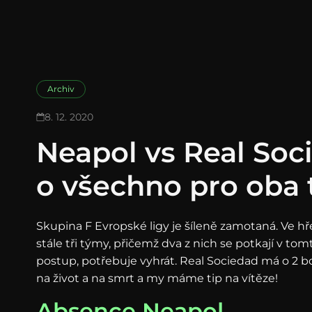
Archiv
8. 12. 2020
Neapol vs Real Soc
o všechno pro oba
Skupina F Evropské ligy je šíleně zamotaná. Ve hř
stále tři týmy, přičemž dva z nich se potkají v tom
postup, potřebuje vyhrát. Real Sociedad má o 2 b
na život a na smrt a my máme tip na vítěze!
Absence Neapol