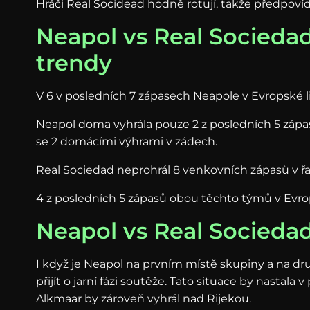
Hráči Real Socidead hodně rotují, takže předpovíd
Neapol vs Real Sociedad
trendy
V 6 v posledních 7 zápasech Neapole v Evropské l
Neapol doma vyhrála pouze 2 z posledních 5 zápa
se 2 domácími výhrami v zádech.
Real Sociedad neprohrál 8 venkovních zápasů v ř
4 z posledních 5 zápasů obou těchto týmů v Evrops
Neapol vs Real Socieda
I když je Neapol na prvním místě skupiny a na d
přijít o jarní fázi soutěže. Tato situace by nastala
Alkmaar by zároveň vyhrál nad Rijekou.