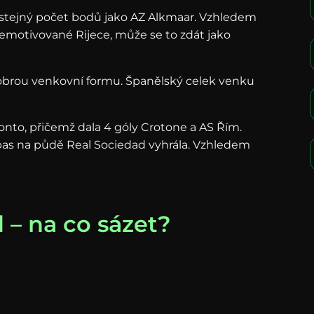
at stejný počet bodů jako AZ Alkmaar. Vzhledem
demotivované Rijece, může se to zdát jako
obrou venkovní formu. Španělský celek venku
onto, přičemž dala 4 góly Crotone a AS Řím.
ápas na půdě Real Sociedad vyhrála. Vzhledem
 – na co sázet?