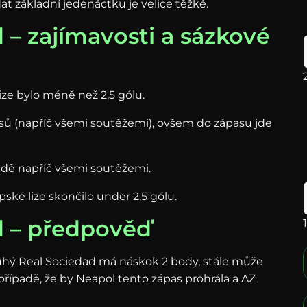
at základní jedenáctku je velice těžké.
 – zajímavosti a sázkové
ize bylo méně než 2,5 gólu.
sů (napříč všemi soutěžemi), ovšem do zápasu jde
adě napříč všemi soutěžemi.
ké lize skončilo under 2,5 gólu.
d – předpověď
ruhý Real Sociedad má náskok 2 body, stále může
 v případě, že by Neapol tento zápas prohrála a AZ