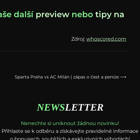
aše další
preview
nebo
tipy na
Zdroj:
whoscored.com
Sparta Praha vs AC Milán | zápas o čest a peníze ⟶
NEWS
LETTER
Nenechte si uniknout žádnou novinku!
Přihlaste se k odběru a získávejte pravidelné informace
o bonusech, soutěžích a exkluzivních výhodách!