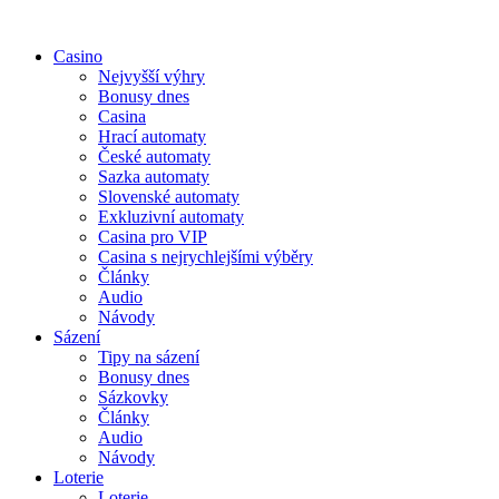
Casino
Nejvyšší výhry
Bonusy dnes
Casina
Hrací automaty
České automaty
Sazka automaty
Slovenské automaty
Exkluzivní automaty
Casina pro VIP
Casina s nejrychlejšími výběry
Články
Audio
Návody
Sázení
Tipy na sázení
Bonusy dnes
Sázkovky
Články
Audio
Návody
Loterie
Loterie