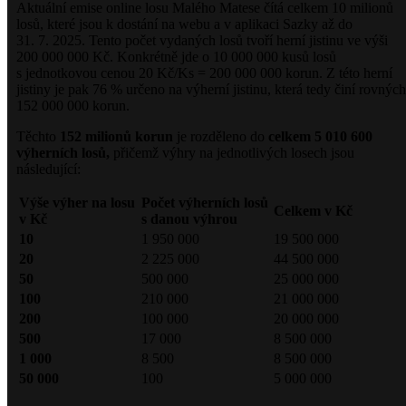
Aktuální emise online losu Malého Matese čítá celkem 10 milionů
losů, které jsou k dostání na webu a v aplikaci Sazky až do
31. 7. 2025. Tento počet vydaných losů tvoří herní jistinu ve výši
200 000 000 Kč. Konkrétně jde o 10 000 000 kusů losů
s jednotkovou cenou 20 Kč/Ks = 200 000 000 korun. Z této herní
jistiny je pak 76 % určeno na výherní jistinu, která tedy činí rovných
152 000 000 korun.
Těchto
152 milionů korun
je rozděleno do
celkem 5 010 600
výherních losů,
přičemž výhry na jednotlivých losech jsou
následující:
Výše výher na losu
Počet výherních losů
Celkem v Kč
v Kč
s danou výhrou
10
1 950 000
19 500 000
20
2 225 000
44 500 000
50
500 000
25 000 000
100
210 000
21 000 000
200
100 000
20 000 000
500
17 000
8 500 000
1 000
8 500
8 500 000
50 000
100
5 000 000