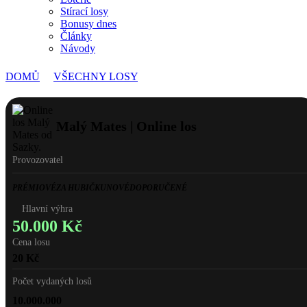
Stírací losy
Bonusy dnes
Články
Návody
>
>
MALÝ MATES | ONLINE LOS
DOMŮ
VŠECHNY LOSY
Malý Mates | Online los
Provozovatel
PRÉMIOVÉ
ZA HUBIČKU
NOVÉ
DOPORUČENÉ
Hlavní výhra
50.000
Kč
Cena losu
20
Kč
Počet vydaných losů
10.000.000