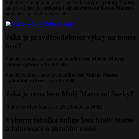
Pokud se vám opravdu podaří nalézt
dva stejné symboly Matese,
tak pak už stačí jen
seškrábat
stírací vrstvu na jazyku Matese
a
podívat se, jaká výhra vám náleží.
Jaká je pravděpodobnost výhry na tomto
lose?
Pravděpodobnost na zakoupení
online losu Malého Matese
s hlavní výhrou
je
1 : 100 000
.
Pravděpodobnost zakoupení
online losu Malého Matese
s jakoukoli výhrou
je pak
1 : 2,00.
Jaká je cena losu Malý Mates od Sazky?
Online los Malý Mates si můžete koupit za
20 Kč
.
Výherní tabulka online losu Malý Mates
a informace o aktuální emisi