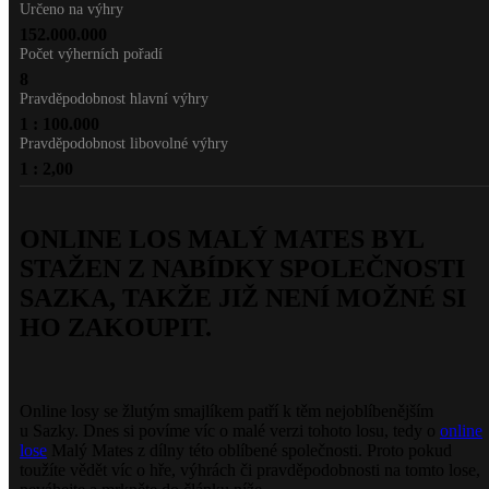
Určeno na výhry
152.000.000
Počet výherních pořadí
8
Pravděpodobnost hlavní výhry
1 : 100.000
Pravděpodobnost libovolné výhry
1 : 2,00
ONLINE LOS MALÝ MATES BYL
STAŽEN Z NABÍDKY SPOLEČNOSTI
SAZKA, TAKŽE JIŽ NENÍ MOŽNÉ SI
HO ZAKOUPIT.
Online losy se žlutým smajlíkem patří k těm nejoblíbenějším
u Sazky. Dnes si povíme víc o malé verzi tohoto losu, tedy o
online
lose
Malý Mates z dílny této oblíbené společnosti. Proto pokud
toužíte vědět víc o hře, výhrách či pravděpodobnosti na tomto lose,