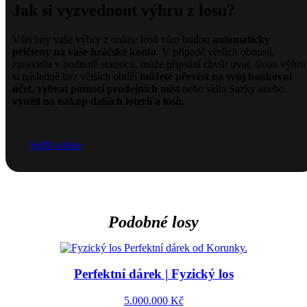
Jak si vyzvednout výhru z losu?
Všechny vaše výhry z online losů vám budou
automaticky
přičteny na vaše hráčské konto
. V případě větších obnosů,
zpravidla v hodnotě statisíců, může připsání chvíli trvat. Svou výhru
si následně bez větších obtíží
můžete převést na svůj bankovní
účet
,
vybrat pomocí prodejních míst
nebo sídla Sazky anebo
využít na nákup dalších loterií a losů.
Setřít online
Podobné losy
Perfektní dárek | Fyzický los
5.000.000
Kč