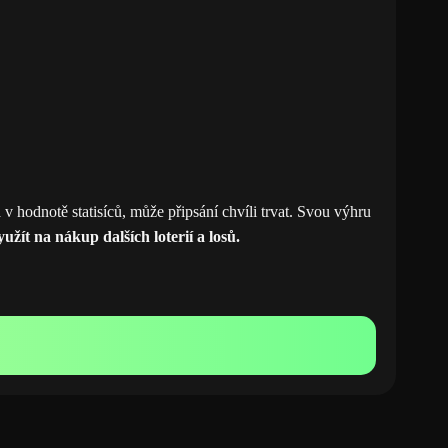
 v hodnotě statisíců, může připsání chvíli trvat. Svou výhru
yužít na nákup dalších loterií a losů.