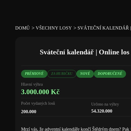
>
>
SVÁTEČNÍ KALENDÁŘ |
DOMŮ
VŠECHNY LOSY
Sváteční kalendář | Online los
PRÉMIOVÉ
ZA HUBIČKU
NOVÉ
DOPORUČENÉ
Hlavní výhra
3.000.000
Kč
Počet vydaných losů
Určeno na výhry
54.320.000
200.000
Mrzí vás, že adventní kalendáře končí Štědrým dnem? Pak 