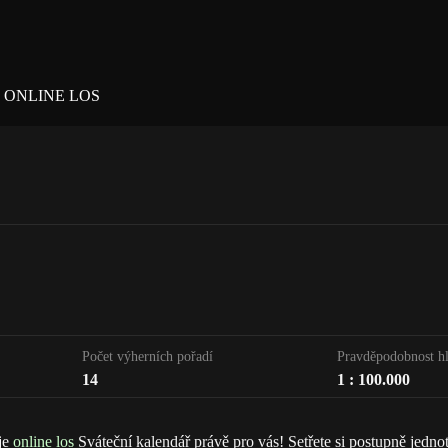
 ONLINE LOS
Počet výherních pořadí
Pravděpodobnost hl
14
1 : 100.000
je
online los
Sváteční kalendář právě pro vás! Setřete si postupně jednotli