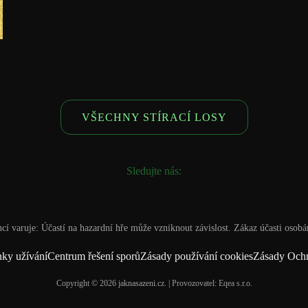
VŠECHNY STÍRACÍ LOSY
Sledujte nás:
ncí varuje: Účastí na hazardní hře může vzniknout závislost. Zákaz účasti osob
ky užívání
Centrum řešení sporů
Zásady používání cookies
Zásady Och
Copyright © 2026 jaknasazeni.cz. | Provozovatel: Eqea s.r.o.