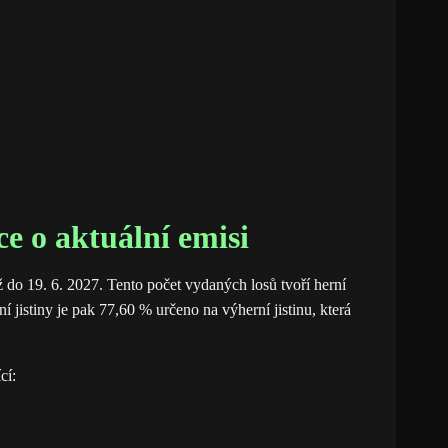
e o aktuální emisi
ž do 19. 6. 2027. Tento počet vydaných losů tvoří herní
jistiny je pak 77,60 % určeno na výherní jistinu, která
cí: