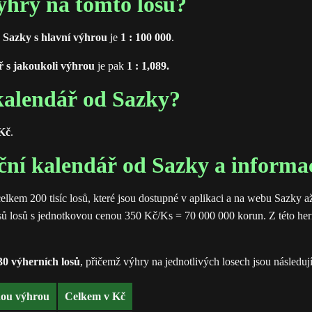
ýhry na tomto losu?
d Sazky s hlavní výhrou
je
1 : 100 000
.
ř s jakoukoli výhrou
je pak
1 : 1,089.
 kalendář od Sazky?
Kč
.
ční kalendář od Sazky a informac
celkem 200 tisíc losů, které jsou dostupné v aplikaci a na webu Sazky a
ů losů s jednotkovou cenou 350 Kč/Ks = 70 000 000 korun. Z této herní 
30 výherních losů
, přičemž výhry na jednotlivých losech jsou následují
nou výhrou
Celkem v Kč