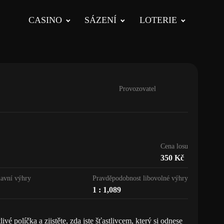
CASINO
SÁZENÍ
LOTERIE
Provozovatel
Cena losu
350
Kč
avní výhry
Pravděpodobnost libovolné výhry
1 : 1,089
vé políčka a zjistěte, zda jste šťastlivcem, který si odnese