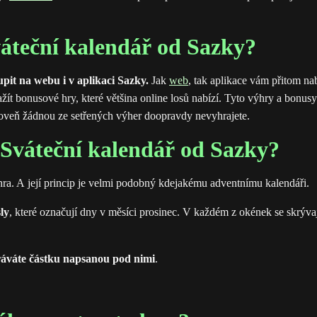
váteční kalendář od Sazky?
pit na webu i v aplikaci Sazky.
Jak
web
, tak aplikace vám přitom nab
ažít bonusové hry, které většina online losů nabízí. Tyto výhry a bonu
zároveň žádnou ze setřených výher doopravdy nevyhrajete.
u Sváteční kalendář od Sazky?
 hra. A její princip je velmi podobný kdejakému adventnímu kalendáři.
ly
, které označují dny v měsíci prosinec. V každém z okének se skrýva
áváte částku napsanou pod nimi
.