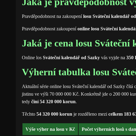
Jaká je pravděpodobnost v
Pravděpodobnost na zakoupení
losu Sváteční kalendář o
Pravděpodobnost zakoupení
online losu Sváteční kalendá
Jaká je cena losu Sváteční
Online los
Sváteční kalendář od Sazky
vás vyjde na
350 
Výherní tabulka losu Sváte
Aktuální série online losu Sváteční kalendář od Sazky čítá 
jistinu ve výši 70 000 000 Kč. Konkrétně jde o 200 000 kus
tedy
činí 54 320 000 korun
.
Těchto
54 320 000 korun
je rozděleno mezi
celkem 183 6
Výše výher na losu v Kč
Počet výherních losů s da