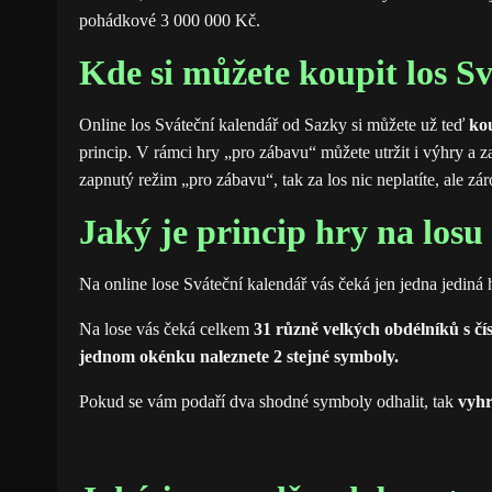
pohádkové 3 000 000 Kč.
Kde si můžete koupit los S
Online los Sváteční kalendář od Sazky si můžete už teď
kou
princip. V rámci hry „pro zábavu“ můžete utržit i výhry a z
zapnutý režim „pro zábavu“, tak za los nic neplatíte, ale 
Jaký je princip hry na los
Na online lose Sváteční kalendář vás čeká jen jedna jediná
Na lose vás čeká celkem
31 různě velkých obdélníků s čís
jednom okénku naleznete 2 stejné symboly.
Pokud se vám podaří dva shodné symboly odhalit, tak
vyhr