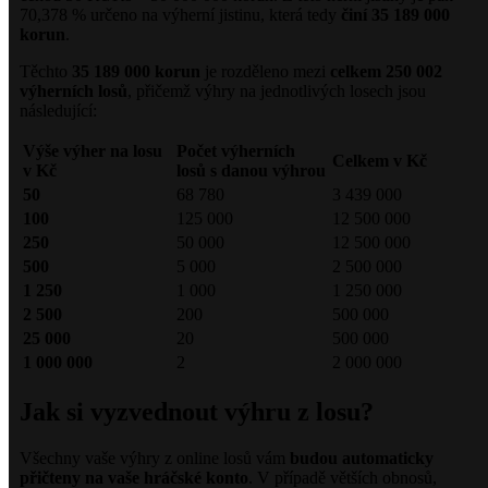
70,378 % určeno na výherní jistinu, která tedy
činí 35 189 000
korun
.
Těchto
35 189 000 korun
je rozděleno mezi
celkem 250 002
výherních losů
, přičemž výhry na jednotlivých losech jsou
následující:
Výše výher na losu
Počet výherních
Celkem v Kč
v Kč
losů s danou výhrou
50
68 780
3 439 000
100
125 000
12 500 000
250
50 000
12 500 000
500
5 000
2 500 000
1 250
1 000
1 250 000
2 500
200
500 000
25 000
20
500 000
1 000 000
2
2 000 000
Jak si vyzvednout výhru z losu?
Všechny vaše výhry z online losů vám
budou automaticky
přičteny na vaše hráčské
konto
. V případě větších obnosů,