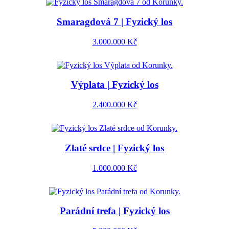
Smaragdová 7 | Fyzický los
3.000.000
Kč
Výplata | Fyzický los
2.400.000
Kč
Zlaté srdce | Fyzický los
1.000.000
Kč
Parádní trefa | Fyzický los