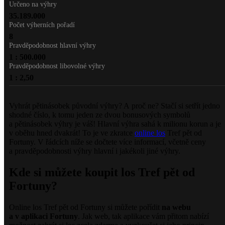
Určeno na výhry
35.189.000
Počet výherních pořadí
8
Pravděpodobnost hlavní výhry
1 : 500.000
Pravděpodobnost libovolné výhry
1 : 2,50
Vyhrát pětinásobek původní výhry? A proč ne? Stačí si setřít jedno
shodné číslo, k tomu jeden ze dvou bonusových symbolů
a pětinásobek výhry je váš! Hlavní výhra sahá k milionu korun a je
v oběhu hned dvakrát! To je ve zkratce
online los
Tref pět od
Fortuny. V řádcích níže se dočtete více informací, včetně ceny
a pravděpodobnosti výhry hlavní i jakékoli jiné výhry.
Kde si můžete koupit los Tref pět od
Fortuny?
Online los Tref pět od Fortuny si můžete pořídit
na webu
a v aplikaci Fortuny
. Jak web, tak aplikace vám přitom nabízí