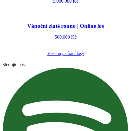
5.000.000
Kč
Vánoční zlaté rouno | Online los
500.000
Kč
Všechny stírací losy
Sledujte nás: