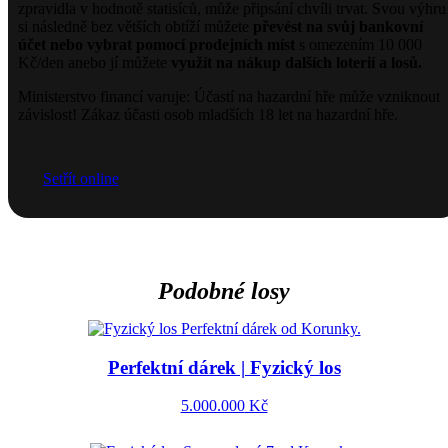
zpravidla v hodnotě statisíců, může připsání chvíli trvat. Svou výhru
si následně bez větších obtíží můžete
převést na svůj bankovní
účet nebo vybrat pomocí prodejních míst
s omezením 10 000
Kč/den anebo jí můžete
využít na nákup dalších loterií a losů.
Ministerstvo financí varuje: Účastí na hazardní hře může vzniknout
závislost! Zákaz účasti osob mladších 18 let na hazardní hře.
Setřít online
Podobné losy
Perfektní dárek | Fyzický los
5.000.000
Kč