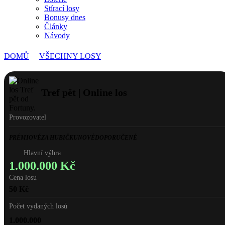
Stírací losy
Bonusy dnes
Články
Návody
>
>
TREF PĚT | ONLINE LOS
DOMŮ
VŠECHNY LOSY
Tref pět | Online los
Provozovatel
PRÉMIOVÉ
ZA HUBIČKU
NOVÉ
DOPORUČENÉ
Hlavní výhra
1.000.000
Kč
Cena losu
50
Kč
Počet vydaných losů
1.000.000