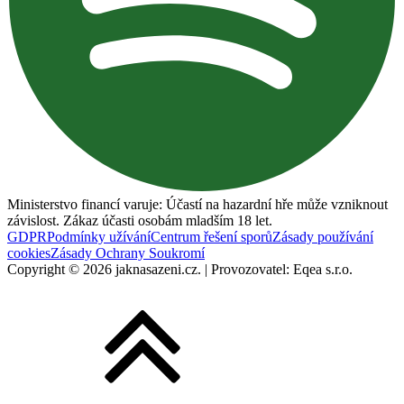
Ministerstvo financí varuje: Účastí na hazardní hře může vzniknout
závislost. Zákaz účasti osobám mladším 18 let.
GDPR
Podmínky užívání
Centrum řešení sporů
Zásady používání
cookies
Zásady Ochrany Soukromí
Copyright © 2026 jaknasazeni.cz. | Provozovatel: Eqea s.r.o.