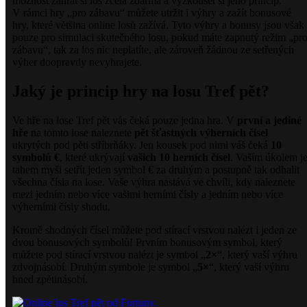
možnost zahrát si los zcela zdarma a vyzkoušet si jeho princip.
V rámci hry „pro zábavu“ můžete utržit i výhry a zažít bonusové
hry, které většina online losů zažívá. Tyto výhry a bonusy jsou však
pouze pro simulaci skutečného losu, pokud máte zapnutý režim „pr
zábavu“, tak za los nic neplatíte, ale zároveň žádnou ze setřených
výher doopravdy nevyhrajete.
Jaký je princip hry na losu Tref pět?
Ve hře na lose Tref pět vás čeká pouze jedna hra. V
první a jediné
hře
na tomto lose naleznete
pět šťastných výherních čísel
ukrytých pod pěti stříbrňáky. Jen kousek pod nimi váš čeká
10
symbolů €
, které ukrývají
vašich 10 herních čísel
. Vaším úkolem j
tahem myši setřít jeden symbol € za druhým a postupně tak odhalit
všechna čísla na lose. Vaše výhra nastává ve chvíli, kdy naleznete
mezi jedním nebo více vašimi herními čísly a jedním nebo více
výherními čísly shodu.
Kromě shodných čísel můžete pod stírací vrstvou nalézt i jeden ze
dvou bonusových symbolů! Prvním bonusovým symbol, který
můžete pod stírací vrstvou nalézt je symbol „
2×
“, který vaší výhru
zdvojnásobí. Druhým symbole je symbol „
5×
“, který vaší výhru
hned zpětinásobí.