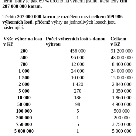
herní jistiny je pak 69 % určeno na výherní jistinu, která tedy
činí
207 000 000 korun
.
Těchto
207 000 000 korun
je rozděleno mezi
celkem 599 986
výherních losů
, přičemž výhry na jednotlivých losech jsou
následující:
Výše výher na losu
Počet výherních losů s danou
Celkem
v Kč
výhrou
v Kč
200
456 000
91 200 000
500
96 000
48 000 000
700
12 000
8 400 000
1 000
24 000
24 000 000
1 500
10 000
15 000 000
2 000
1 420
2 840 000
5 000
270
1 350 000
10 000
186
1 860 000
50 000
98
4 900 000
100 000
5
500 000
200 000
1
200 000
750 000
5
3 750 000
5 000 000
1
5 000 000