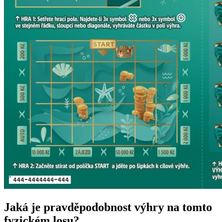
Jaká je pravděpodobnost výhry na tomto
fyzickém losu?