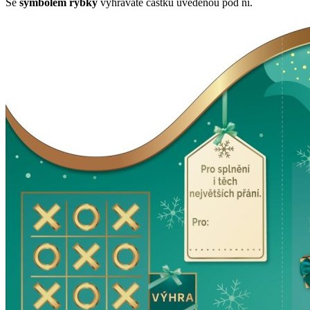
Se
symbolem rybky
vyhráváte částku uvedenou pod ní.