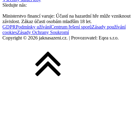
Sledujte nás:
Ministerstvo financí varuje: Účastí na hazardní hře může vzniknout
závislost. Zákaz účasti osobám mladším 18 let.
GDPR
Podmínky užívání
Centrum řešení sporů
Zásady používání
cookies
Zásady Ochrany Soukromí
Copyright © 2026 jaknasazeni.cz. | Provozovatel: Eqea s.r.o.