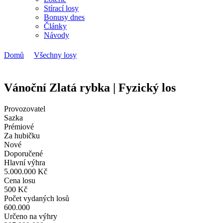
Stírací losy
Bonusy dnes
Články
Návody
>
>
Vánoční Zlatá rybka | Fyzický los
Domů
Všechny losy
Vánoční Zlatá rybka | Fyzický los
Provozovatel
Sazka
Prémiové
Za hubičku
Nové
Doporučené
Hlavní výhra
5.000.000
Kč
Cena losu
500
Kč
Počet vydaných losů
600.000
Určeno na výhry