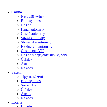
Casino
Nejvyšší výhry
Bonusy dnes
Casina
Hrací automaty
České automaty
Sazka automaty
Slovenské automaty
Exkluzivní automaty
Casina pro VIP
Casina s nejrychlejšími výběry
Články
Audio
Návody
Sázení
Tipy na sázení
Bonusy dnes
Sázkovky
Články
Audio
Návody
Loterie
Loterie