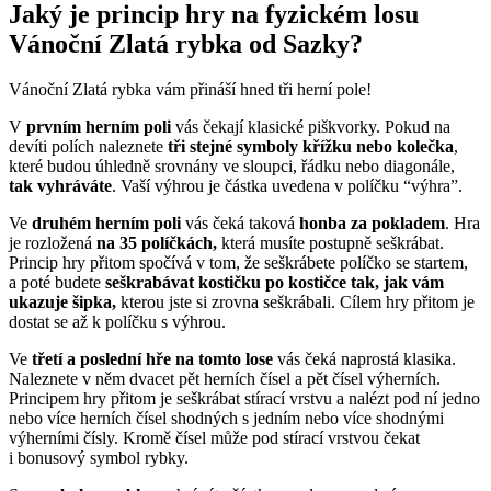
Jaký je princip hry na fyzickém losu
Vánoční Zlatá rybka od Sazky?
Vánoční Zlatá rybka vám přináší hned tři herní pole!
V
prvním herním poli
vás čekají klasické piškvorky. Pokud na
devíti polích naleznete
tři stejné symboly křížku nebo kolečka
,
které budou úhledně srovnány ve sloupci, řádku nebo diagonále,
tak vyhráváte
. Vaší výhrou je částka uvedena v políčku “výhra”.
Ve
druhém herním poli
vás čeká taková
honba za pokladem
. Hra
je rozložená
na 35 políčkách,
která musíte postupně seškrábat.
Princip hry přitom spočívá v tom, že seškrábete políčko se startem,
a poté budete
seškrabávat kostičku po kostičce tak, jak vám
ukazuje šipka,
kterou jste si zrovna seškrábali. Cílem hry přitom je
dostat se až k políčku s výhrou.
Ve
třetí a poslední hře na tomto lose
vás čeká naprostá klasika.
Naleznete v něm dvacet pět herních čísel a pět čísel výherních.
Principem hry přitom je seškrábat stírací vrstvu a nalézt pod ní jedno
nebo více herních čísel shodných s jedním nebo více shodnými
výherními čísly. Kromě čísel může pod stírací vrstvou čekat
i bonusový symbol rybky.