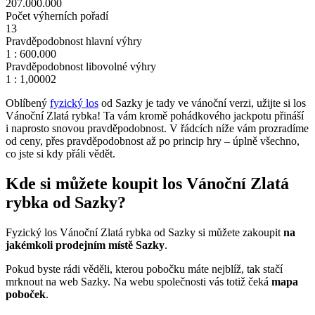
207.000.000
Počet výherních pořadí
13
Pravděpodobnost hlavní výhry
1 : 600.000
Pravděpodobnost libovolné výhry
1 : 1,00002
Oblíbený
fyzický los
od Sazky je tady ve vánoční verzi, u
žijte si los
Vánoční Zlatá rybka! Ta vám kromě pohádkového jackpotu přináší
i naprosto snovou pravděpodobnost. V řádcích níže vám prozradíme
od ceny, přes pravděpodobnost až po princip hry – úplně všechno,
co jste si kdy přáli vědět.
Kde si můžete koupit los Vánoční Zlatá
rybka od Sazky?
Fyzický los Vánoční Zlatá rybka od Sazky si můžete zakoupit
na
jakémkoli prodejním místě Sazky
.
Pokud byste rádi věděli, kterou pobočku máte nejblíž, tak stačí
mrknout na web Sazky. Na webu společnosti vás totiž čeká
mapa
poboček
.