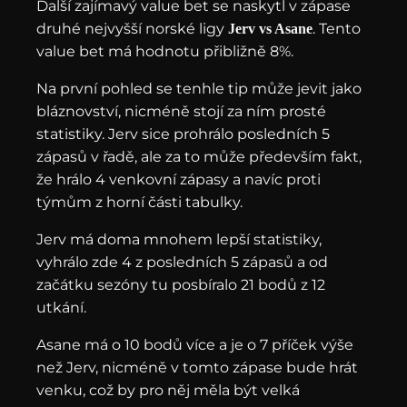
Další zajímavý value bet se naskytl v zápase
druhé nejvyšší norské ligy
. Tento
Jerv vs Asane
value bet má hodnotu přibližně 8%.
Na první pohled se tenhle tip může jevit jako
bláznovství, nicméně stojí za ním prosté
statistiky. Jerv sice prohrálo posledních 5
zápasů v řadě, ale za to může především fakt,
že hrálo 4 venkovní zápasy a navíc proti
týmům z horní části tabulky.
Jerv má doma mnohem lepší statistiky,
vyhrálo zde 4 z posledních 5 zápasů a od
začátku sezóny tu posbíralo 21 bodů z 12
utkání.
Asane má o 10 bodů více a je o 7 příček výše
než Jerv, nicméně v tomto zápase bude hrát
venku, což by pro něj měla být velká