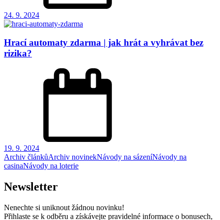
24. 9. 2024
Hrací automaty zdarma | jak hrát a vyhrávat bez
rizika?
19. 9. 2024
Archiv článků
Archiv novinek
Návody na sázení
Návody na
casina
Návody na loterie
News
letter
Nenechte si uniknout žádnou novinku!
Přihlaste se k odběru a získávejte pravidelné informace o bonusech,