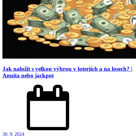
Jak naložit s velkou výhrou v loteriích a na losech? |
Anuita nebo jackpot
30. 9. 2024