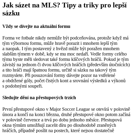
Jak sázet na MLS? Tipy a triky pro lepší
sázku
Vždy se dívejte na aktuální formu
Forma ve fotbale nikdy nemůže být podceňována, protože když má
tým výbornou formu, může hravě porazit i mnohem lepší tým
a naopak. I tým postavený z hvězd může být poražen mnohem
slabším týmem v době, kdy se mu moc nedaří. Vedle formy celého
týmu byste měli sledovat také formu klíčových hráčů. Pokud je tým
závislý na jednom či dvou klíčových hráčích (především útočnících)
a tito hráči mají špatnou formu, určitě si sázku na takový tým
rozmyslete. Při posuzování formy dávejte pozor na vstřelené
a obdržené góly, počet čistých kont a srovnání výsledků a výkonů
s podobnými soupeři.
Sledujte dění na přestupových trzích
První přestupové okno v Major Soccer League se otevírá v polovině
února a končí na konci března, druhé přestupové okno potom začíná
v polovině července a trvá po dobu jednoho měsíce. Přestupová
okna týmům umožňují zacelit díru po dlouhodobě zraněných
hráčích, případně posílit na postech, které nejsou dostatečně