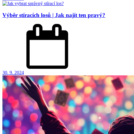
Výběr stíracích losů | Jak najít ten pravý?
30. 9. 2024