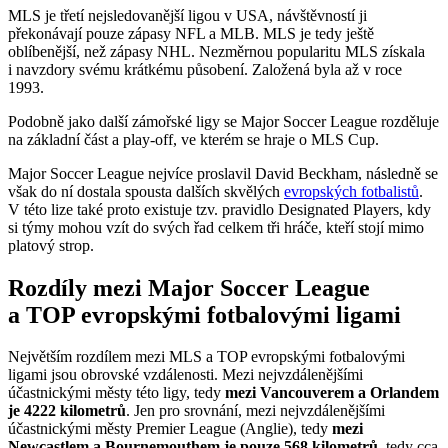
MLS je třetí nejsledovanější ligou v USA, návštěvností ji
překonávají pouze zápasy NFL a MLB. MLS je tedy ještě
oblíbenější, než zápasy NHL. Nezměrnou popularitu MLS získala
i navzdory svému krátkému působení. Založená byla až v roce
1993.
Podobně jako další zámořské ligy se Major Soccer League rozděluje
na základní část a play-off, ve kterém se hraje o MLS Cup.
Major Soccer League nejvíce proslavil David Beckham, následně se
však do ní dostala spousta dalších skvělých
evropských fotbalistů
.
V této lize také proto existuje tzv. pravidlo Designated Players, kdy
si týmy mohou vzít do svých řad celkem tři hráče, kteří stojí mimo
platový strop.
Rozdíly mezi Major Soccer League
a TOP evropskými fotbalovými ligami
Největším rozdílem mezi MLS a TOP evropskými fotbalovými
ligami jsou obrovské vzdálenosti. Mezi nejvzdálenějšími
účastnickými městy této ligy, tedy
mezi Vancouverem a Orlandem
je 4222 kilometrů
. Jen pro srovnání, mezi nejvzdálenějšími
účastnickými městy Premier League (Anglie), tedy
mezi
Newcastlem a Bournemouthem je pouze 568 kilometrů
, tedy cca