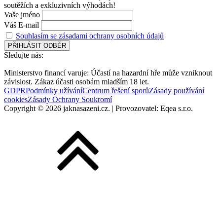
soutěžích a exkluzivních výhodách!
Vaše jméno
Váš E-mail
Souhlasím se zásadami ochrany osobních údajů
Sledujte nás:
Ministerstvo financí varuje: Účastí na hazardní hře může vzniknout
závislost. Zákaz účasti osobám mladším 18 let.
GDPR
Podmínky užívání
Centrum řešení sporů
Zásady používání
cookies
Zásady Ochrany Soukromí
Copyright © 2026 jaknasazeni.cz. | Provozovatel: Eqea s.r.o.