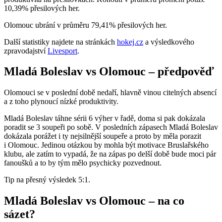
10,39% přesilových her.
Olomouc ubrání v průměru 79,41% přesilových her.
Další statistiky najdete na stránkách
hokej.cz
a výsledkového
zpravodajství
Livesport
.
Mladá Boleslav vs Olomouc – předpověď
Olomouci se v poslední době nedaří, hlavně vinou citelných absencí
a z toho plynoucí nízké produktivity.
Mladá Boleslav táhne sérii 6 výher v řadě, doma si pak dokázala
poradit se 3 soupeři po sobě. V posledních zápasech Mladá Boleslav
dokázala porážet i ty nejsilnější soupeře a proto by měla porazit
i Olomouc. Jedinou otázkou by mohla být motivace Bruslařského
klubu, ale zatím to vypadá, že na zápas po delší době bude moci pár
fanoušků a to by tým mělo psychicky pozvednout.
Tip na přesný výsledek 5:1.
Mladá Boleslav vs Olomouc – na co
sázet?