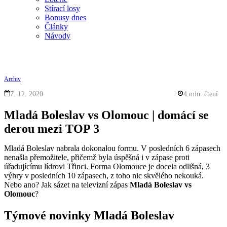
Stírací losy
Bonusy dnes
Články
Návody
Archiv
7. 12. 2020
4 min. čtení
Mladá Boleslav vs Olomouc | domácí se
derou mezi TOP 3
Mladá Boleslav nabrala dokonalou formu. V posledních 6 zápasech
nenašla přemožitele, přičemž byla úspěšná i v zápase proti
úřadujícímu lídrovi Třinci. Forma Olomouce je docela odlišná, 3
výhry v posledních 10 zápasech, z toho nic skvělého nekouká.
Nebo ano? Jak sázet na televizní zápas
Mladá Boleslav vs
Olomouc
?
Týmové novinky Mladá Boleslav