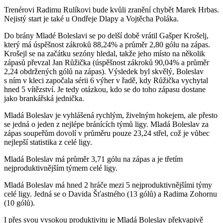
Trenérovi Radimu Rulíkovi bude kvůli zranění chybět Marek Hrbas.
Nejistý start je také u Ondřeje Dlapy a Vojtěcha Poláka.
Do brány Mladé Boleslavi se po delší době vrátil Gašper Krošelj,
který má úspěšnost zákroků 88,24% a průměr 2,80 gólu na zápas.
Krošejl se na začátku sezóny hledal, takže jeho místo na několik
zápasů převzal Jan Růžička (úspěšnost zákroků 90,04% a průměr
2,24 obdržených gólů na zápas). Výsledek byl skvělý, Boleslav
s ním v kleci započala sérii 6 výher v řadě, kdy Růžička vychytal
hned 5 vítězství. Je tedy otázkou, kdo se do toho zápasu dostane
jako brankářská jednička.
Mladá Boleslav je vyhlášená rychlým, živelným hokejem, ale přesto
se jedná o jeden z nejlépe bránících týmů ligy. Mladá Boleslav za
zápas soupeřům dovolí v průměru pouze 23,24 střel, což je vůbec
nejlepší statistika z celé ligy.
Mladá Boleslav má průměr 3,71 gólu na zápas a je třetím
nejproduktivnějším týmem celé ligy.
Mladá Boleslav má hned 2 hráče mezi 5 nejproduktivnějšími týmy
celé ligy. Jedná se o Davida Šťastného (13 gólů) a Radima Zohornu
(10 gólů).
I přes svou vysokou produktivitu je Mladá Boleslav překvapivě