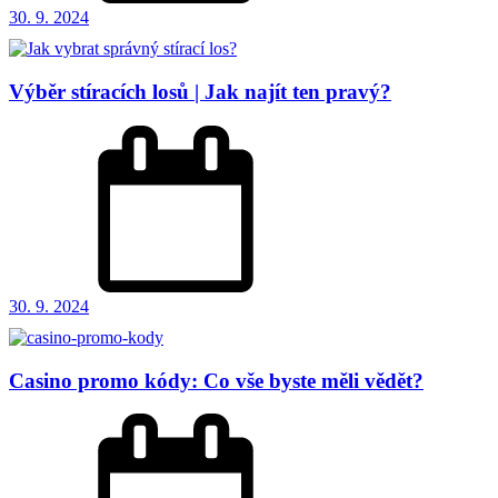
30. 9. 2024
Výběr stíracích losů | Jak najít ten pravý?
30. 9. 2024
Casino promo kódy: Co vše byste měli vědět?