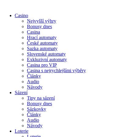
Casino
Nejvyšší výhry
Bonusy dnes
Casina
Hrací automaty
České automaty
Sazka automaty
Slovenské automaty
Exkluzivní automaty
Casina pro VIP
Casina s nejrychlejšími výběry
Články
Audio
Návody
Sázení
Tipy na sázení
Bonusy dnes
Sázkovky
Články
Audio
Návody
Loterie
Loterie