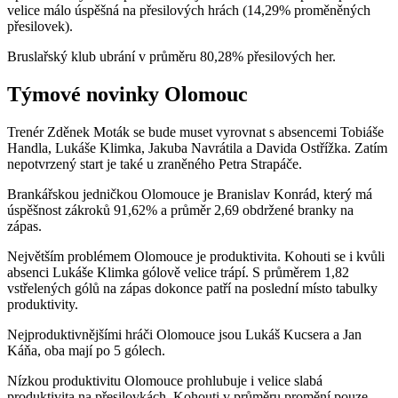
velice málo úspěšná na přesilových hrách (14,29% proměněných
přesilovek).
Bruslařský klub ubrání v průměru 80,28% přesilových her.
Týmové novinky Olomouc
Trenér Zděnek Moták se bude muset vyrovnat s absencemi Tobiáše
Handla, Lukáše Klimka, Jakuba Navrátila a Davida Ostřížka. Zatím
nepotvrzený start je také u zraněného Petra Strapáče.
Brankářskou jedničkou Olomouce je Branislav Konrád, který má
úspěšnost zákroků 91,62% a průměr 2,69 obdržené branky na
zápas.
Největším problémem Olomouce je produktivita. Kohouti se i kvůli
absenci Lukáše Klimka gólově velice trápí. S průměrem 1,82
vstřelených gólů na zápas dokonce patří na poslední místo tabulky
produktivity.
Nejproduktivnějšími hráči Olomouce jsou Lukáš Kucsera a Jan
Káňa, oba mají po 5 gólech.
Nízkou produktivitu Olomouce prohlubuje i velice slabá
produktivita na přesilovkách. Kohouti v průměru promění pouze