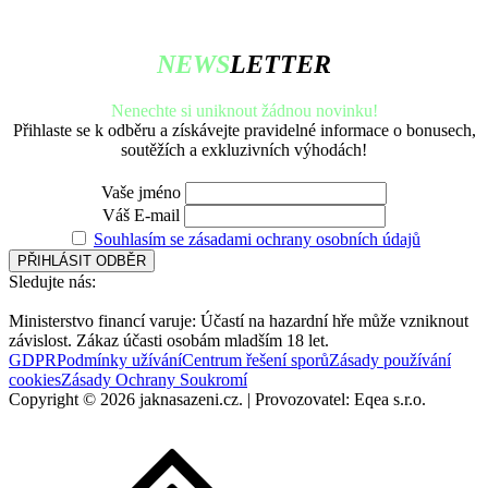
NEWS
LETTER
Nenechte si uniknout žádnou novinku!
Přihlaste se k odběru a získávejte pravidelné informace o bonusech,
soutěžích a exkluzivních výhodách!
Vaše jméno
Váš E-mail
Souhlasím se zásadami ochrany osobních údajů
Sledujte nás:
Ministerstvo financí varuje: Účastí na hazardní hře může vzniknout
závislost. Zákaz účasti osobám mladším 18 let.
GDPR
Podmínky užívání
Centrum řešení sporů
Zásady používání
cookies
Zásady Ochrany Soukromí
Copyright © 2026 jaknasazeni.cz. | Provozovatel: Eqea s.r.o.