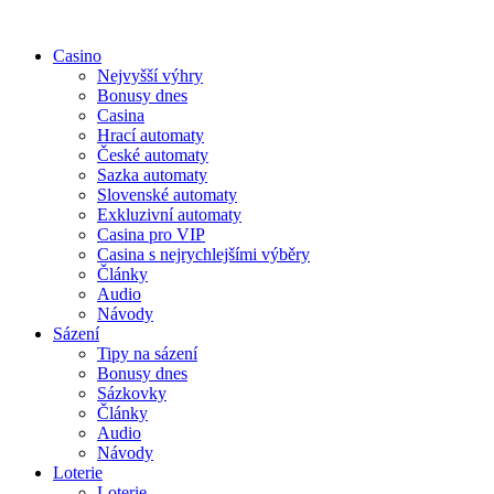
Casino
Nejvyšší výhry
Bonusy dnes
Casina
Hrací automaty
České automaty
Sazka automaty
Slovenské automaty
Exkluzivní automaty
Casina pro VIP
Casina s nejrychlejšími výběry
Články
Audio
Návody
Sázení
Tipy na sázení
Bonusy dnes
Sázkovky
Články
Audio
Návody
Loterie
Loterie