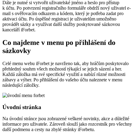
Dále je nutné si vytvořit uživatelské jméno a heslo pro přístup
k účtu. Po potvrzení registračního formuláře obdrží nový uživatel e-
mail s ověřovacím odkazem a kódem, který je potřeba zadat pro
aktivaci účtu. Po úspěšné registraci je uživatelům umožněno
provádět sázky a využívat další služby poskytované sázkovou
kanceláří iForbet.
Co najdeme v menu po přihlášení do
sázkovky
Celé menu webu iForbet je navrženo tak, aby hráčům poskytovalo
přehledný souhrn všech možností týkající se jejich sázení a her.
Každá záložka má své specifické využití a nabízí různé možnosti
zábavy a výher. Po přihlášení do vašeho účtu naleznete v menu
následující záložky.
Úvodní stránka
Na úvodní stránce jsou zobrazené veškeré novinky, akce a důležité
informace pro uživatele. Zároveň slouží jako rozcestník pro všechny
další podmenu a cesty na zbylé stránky iForbetu.