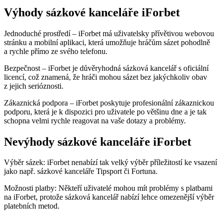
Výhody sázkové kanceláře iForbet
Jednoduché prostředí – iForbet má uživatelsky přívětivou webovou
stránku a mobilní aplikaci, která umožňuje hráčům sázet pohodlně
a rychle přímo ze svého telefonu.
Bezpečnost – iForbet je důvěryhodná sázková kancelář s oficiální
licencí, což znamená, že hráči mohou sázet bez jakýchkoliv obav
z jejich serióznosti.
Zákaznická podpora – iForbet poskytuje profesionální zákaznickou
podporu, která je k dispozici pro uživatele po většinu dne a je tak
schopna velmi rychle reagovat na vaše dotazy a problémy.
Nevýhody sázkové kanceláře iForbet
Výběr sázek: iForbet nenabízí tak velký výběr příležitostí ke vsazení
jako např. sázkové kanceláře Tipsport či Fortuna.
Možnosti platby: Někteří uživatelé mohou mít problémy s platbami
na iForbet, protože sázková kancelář nabízí lehce omezenější výběr
platebních metod.