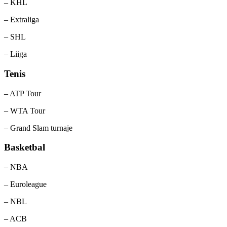
– KHL
– Extraliga
– SHL
– Liiga
Tenis
– ATP Tour
– WTA Tour
– Grand Slam turnaje
Basketbal
– NBA
– Euroleague
– NBL
– ACB