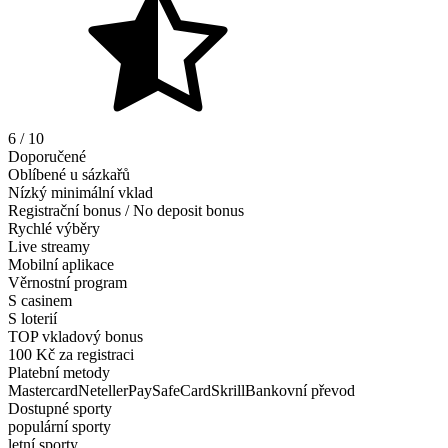
6
/ 10
Doporučené
Oblíbené u sázkařů
Nízký minimální vklad
Registrační bonus / No deposit bonus
Rychlé výběry
Live streamy
Mobilní aplikace
Věrnostní program
S casinem
S loterií
TOP vkladový bonus
100 Kč za registraci
Platební metody
Mastercard
Neteller
PaySafeCard
Skrill
Bankovní převod
Dostupné sporty
populární sporty
letní sporty