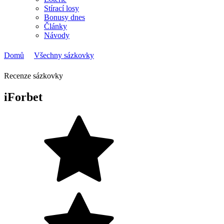
Stírací losy
Bonusy dnes
Články
Návody
>
>
iForbet
Domů
Všechny sázkovky
Recenze sázkovky
iForbet