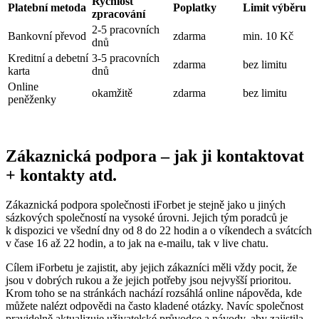
Rychlost
Platební metoda
Poplatky
Limit výběru
zpracování
2-5 pracovních
Bankovní převod
zdarma
min. 10 Kč
dnů
Kreditní a debetní
3-5 pracovních
zdarma
bez limitu
karta
dnů
Online
okamžitě
zdarma
bez limitu
peněženky
Zákaznická podpora – jak ji kontaktovat
+ kontakty atd.
Zákaznická podpora společnosti iForbet je stejně jako u jiných
sázkových společností na vysoké úrovni. Jejich tým poradců je
k dispozici ve všední dny od 8 do 22 hodin a o víkendech a svátcích
v čase 16 až 22 hodin, a to jak na e-mailu, tak v live chatu.
Cílem iForbetu je zajistit, aby jejich zákazníci měli vždy pocit, že
jsou v dobrých rukou a že jejich potřeby jsou nejvyšší prioritou.
Krom toho se na stránkách nachází rozsáhlá online nápověda, kde
můžete nalézt odpovědi na často kladené otázky. Navíc společnost
pravidelně aktualizuje uživatelské průvodce a návody, aby zajistila,