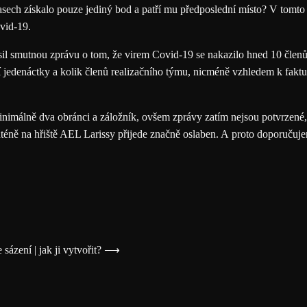
ech získalo pouze jediný bod a patří mu předposlední místo? V tomto t
ovid-19.
 smutnou zprávu o tom, že virem Covid-19 se nakazilo hned 10 členů j
 jedenáctky a kolik členů realizačního týmu, nicméně vzhledem k faktu,
minimálně dva obránci a záložník, ovšem zprávy zatím nejsou potvrzené, 
nténě na hřiště AEL Larissy přijede značně oslaben. A proto doporučuj
e sázení | jak ji vytvořit? ⟶