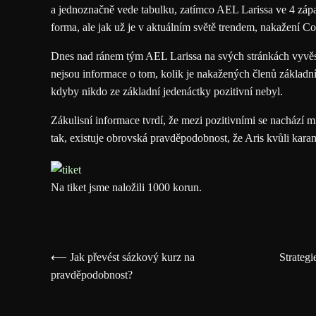
a jednoznačně vede tabulku, zatímco AEL Larissa ve 4 zápas
forma, ale jak už je v aktuálním světě trendem, nakažení C
Dnes nad ránem tým AEL Larissa na svých stránkách vyvěsil
nejsou informace o tom, kolik je nakažených členů základní
kdyby nikdo ze základní jedenáctky pozitivní nebyl.
Zákulisní informace tvrdí, že mezi pozitivními se nachází 
tak, existuje obrovská pravděpodobnost, že Aris kvůli kara
Na tiket jsme naložili 1000 korun.
⟵ Jak převést sázkový kurz na
Strategi
pravděpodobnost?