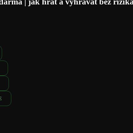
arma | jak hrát a vyhrávat bez rizik
E