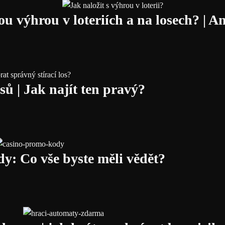
kou výhrou v loteriích a na losech? | A
sů | Jak najít ten pravý?
y: Co vše byste měli vědět?