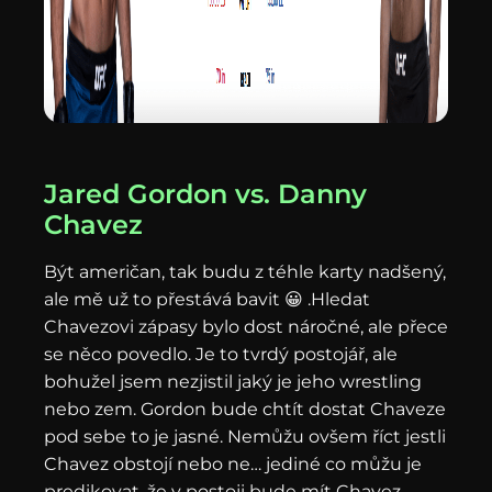
Jared Gordon vs. Danny
Chavez
Být američan, tak budu z téhle karty nadšený,
ale mě už to přestává bavit 😀 .Hledat
Chavezovi zápasy bylo dost náročné, ale přece
se něco povedlo. Je to tvrdý postojář, ale
bohužel jsem nezjistil jaký je jeho wrestling
nebo zem. Gordon bude chtít dostat Chaveze
pod sebe to je jasné. Nemůžu ovšem říct jestli
Chavez obstojí nebo ne… jediné co můžu je
predikovat, že v postoji bude mít Chavez