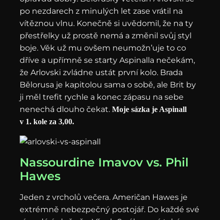
po nezdarech z minulých let zase vrátil na
vítěznou vlnu. Konečně si uvědomil, že na ty
přestřelky už prostě nemá a změnil svůj styl
boje. Věk už mu ovšem neumožn’uje to co
dříve a upřímně se starty Aspinalla nečekám,
že Arlovski zvládne ustát první kolo. Brada
Bělorusa je kapitolou sama o sobě, ale Brit by
ji měl trefit rychle a konec zápasu na sebe
nenechá dlouho čekat.
Moje sázka je Aspinall
v 1. kole za 3,00.
Nassourdine Imavov vs. Phil
Hawes
Jeden z vrcholů večera. Američan Hawes je
extrémně nebezpečný postojář. Do každé své