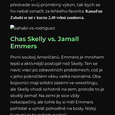
předvede svůj průměrný výkon, tak bych se
ho nebál označit za lehkého favorita.
Kanaďan
Zahabi se mi v kurzu 2,40 velmi zamlouvá.
Chas Skelly vs. Jamall
Emmers
První souboj Američanů. Emmers je mnohem
lepší a aktivnější postojář než Skelly. Ten se
navíc vrací po zdravotních problémech, což je
v jeho pokročilém věku velká neznámá. Oba
bojovníci mají solidní zázemí ve wrestlingu,
ale Skelly chodí ochotně na zem, protože to je
skvělý zemař. Na zemi je sice vždy
nebezpečný, ale tohle by si měl Emmers
pohlídat a vyhrát pohodlně na body. Nízký
kurz mi za to ovšem nestojí.