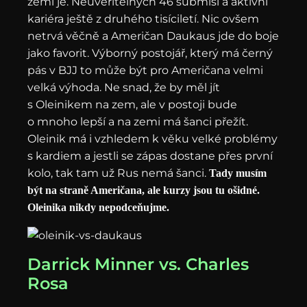
zemi je. Neuvěřitelných 46 submisí a aktivní
kariéra ještě z druhého tisíciletí. Nic ovšem
netrvá věčně a Američan Daukaus jde do boje
jako favorit. Výborný postojář, který má černý
pás v BJJ to může být pro Američana velmi
velká výhoda. Ne snad, že by měl jít
s Oleinikem na zem, ale v postoji bude
o mnoho lepší a na zemi má šanci přežít.
Oleinik má i vzhledem k věku velké problémy
s kardiem a jestli se zápas dostane přes první
kolo, tak tam už Rus nemá šanci.
Tady musím
být na straně Američana, ale kurzy jsou tu ošidné.
Oleinika nikdy nepodceňujme.
Darrick Minner vs. Charles
Rosa