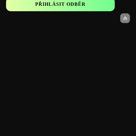
Sledujte nás:
Ministerstvo financí varuje: Účastí na hazardní hře může
vzniknout závislost. Zákaz účasti osobám mladším 18 let.
GDPR
Podmínky užívání
Centrum řešení sporů
Zásady používání cookies
Zásady Ochrany Soukromí
Copyright © 2026 jaknasazeni.cz. | Provozovatel: Eqea s.r.o.