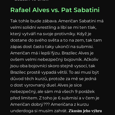
Rafael Alves vs. Pat Sabatini
Tak tohle bude zábava. Američan Sabatini má
velmi solidní wrestling a líbí se mi ten tlak,
který vytváří na svoje protivníky. Když je
dostane do svého světa a to na zem, tak tam
zápas dost často taky ukončí na submisi.
Američan má i lepší fýzu. Brazilec Alves je
ovšem velmi nebezpečný bojovník. Ačkoliv
jsou oba bojovníci skoro stejně vysocí, tak
Brazilec prostě vypadá větší. To asi musí být
důvod těch kurzů, protože za mě se jedná
o dost vyrovnaný duel. Alves je sice
nebezpečný, ale sám má všech 9 porážek
před limitem. Z toho je 6 submisí a v čem je
Američan dobrý??? Američana z kurzu
underdoga si musím zahrát.
Zkusím jeho výhru