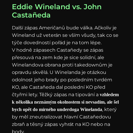
Eddie Wineland vs. John
Castañeda
Další zápas Američanů bude válka. Ačkoliv je
Wineland už veterán se vším všudy, tak co se
týče dovedností pořád je na tom lépe.
V hodně zápasech Castañedy se zápas
přesouvá na zem kde je sice solidní, ale
Winelandova obrana proti takedownům je
opravdu skvělá. U Winelanda je otázkou
odolnost jeho brady po posledním tvrdém
KO, ale Castañeda dal poslední KO před
čtyřmi lety. Těžký zápas na tipování a
vzhledem
k několika neznámým okolnostem si nevsadím, ale šel
, který
bych opět do mírného underdoga Winelanda
by měl zneutralizovat hlavní Castañedovu
zbraň a těsný zápas vyhrát na KO nebo na
body.