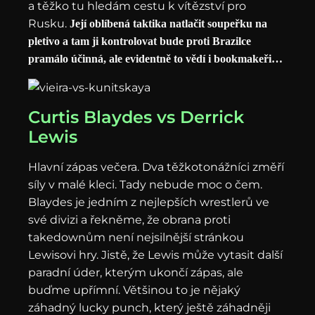
a těžko tu hledám cestu k vítězství pro
Rusku.
Její oblíbená taktika natlačit soupeřku na
pletivo a tam ji kontrolovat bude proti Brazilce
pramálo účinná, ale evidentně to vědí i bookmakeři…
Curtis Blaydes vs Derrick
Lewis
Hlavní zápas večera. Dva těžkotonážníci změří
síly v malé kleci. Tady nebude moc o čem.
Blaydes je jedním z nejlepších wrestlerů ve
své divizi a řekněme, že obrana proti
takedownům není nejsilnější stránkou
Lewisovi hry. Jistě, že Lewis může vytasit další
paradní úder, kterým ukončí zápas, ale
buďme upřímní. Většinou to je nějaký
záhadný lucky punch, který ještě záhadněji