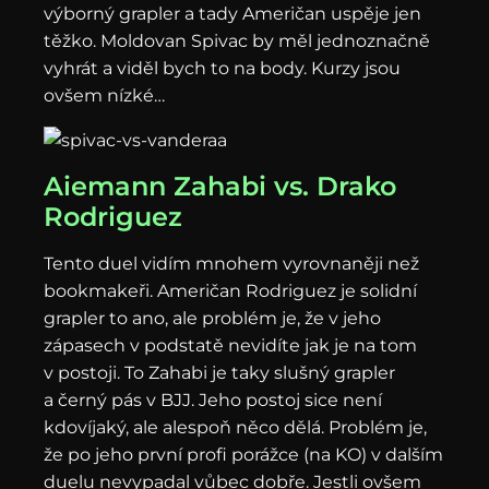
výborný grapler a tady Američan uspěje jen
těžko. Moldovan Spivac by měl jednoznačně
vyhrát a viděl bych to na body. Kurzy jsou
ovšem nízké…
Aiemann Zahabi vs. Drako
Rodriguez
Tento duel vidím mnohem vyrovnaněji než
bookmakeři. Američan Rodriguez je solidní
grapler to ano, ale problém je, že v jeho
zápasech v podstatě nevidíte jak je na tom
v postoji. To Zahabi je taky slušný grapler
a černý pás v BJJ. Jeho postoj sice není
kdovíjaký, ale alespoň něco dělá. Problém je,
že po jeho první profi porážce (na KO) v dalším
duelu nevypadal vůbec dobře. Jestli ovšem