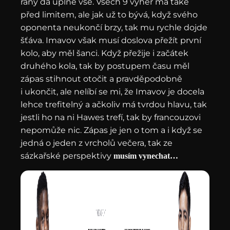
rány dá úplně vše. Všech 9 výher má také
před limitem, ale jak už to bývá, když svého
oponenta neukončí brzy, tak mu rychle dojde
šťáva. Imavov však musí doslova přežít první
kolo, aby měl šanci. Když přežije i začátek
druhého kola, tak by postupem času měl
zápas stihnout otočit a pravděpodobně
i ukončit, ale nelíbí se mi, že Imavov je docela
lehce trefitelný a ačkoliv má tvrdou hlavu, tak
jestli ho na ni Hawes trefí, tak by francouzovi
nepomůže nic. Zápas je jen o tom a i když se
jedná o jeden z vrcholů večera, tak ze
sázkařské perspektivy
musím vynechat…