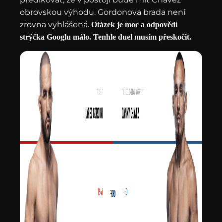
obrovskou výhodu. Gordonova brada není
zrovna vyhlášená.
Otázek je moc a odpovědí
strýčka Googlu málo. Tenhle duel musím přeskočit.