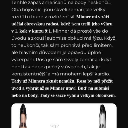
Tenhle zápas američanů na body neskončí…
Oba bojovníci jsou skvělí zemaři, ale velký
rozdíl tu bude v rozložení sil.
Minner mi v září
udělal obrovskou radost, když jsem trefil jeho výhru
. Minner dá prostě vše do
v 1. kole v kurzu 9:1
úvodu a zkouší submise dokud má fýzu. Když
to neukončí, tak sám prohrává před limitem,
ale hlavním důvodem je opravdu úplné
vyčerpání. Rosa je sám skvělý zemař a i když
není tak nebezpečný v úvodech, tak je
konzistentnější a má mnohem lepší kardio.
Tady už Minnera zkusit nemůžu. Rosa by měl přežít
úvod a vyhrát až se Minner utaví. Bud’ na submisi
nebo na body. Tady se sázce vyhnu velkým obloukem.