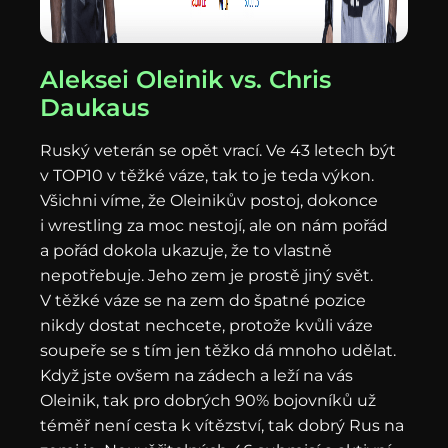
Aleksei Oleinik vs. Chris
Daukaus
Ruský veterán se opět vrací. Ve 43 letech být
v TOP10 v těžké váze, tak to je teda výkon.
Všichni víme, že Oleinikův postoj, dokonce
i wrestling za moc nestojí, ale on nám pořád
a pořád dokola ukazuje, že to vlastně
nepotřebuje. Jeho zem je prostě jiný svět.
V těžké váze se na zem do špatné pozice
nikdy dostat nechcete, protože kvůli váze
soupeře se s tím jen těžko dá mnoho udělat.
Když jste ovšem na zádech a leží na vás
Oleinik, tak pro dobrých 90% bojovníků už
téměř není cesta k vítězství, tak dobrý Rus na